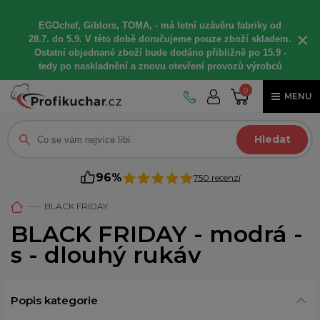
EGOchef, Giblors, TOMA, -
má letní
uzávěru fabriky od
×
28.7. do 5.9. V této době
doručujeme
pouze zboží skladem.
Ostatní
objednané
zboží bude dodáno
přibližně
po 15.9 -
t
edy po naskladnění a znovu otevření provozů výrobců
0
MENU
Hledat
96%
750 recenzí
BLACK FRIDAY
BLACK FRIDAY - modrá -
s - dlouhý rukáv
Popis kategorie