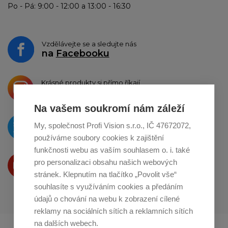
Po - Pá: 9:00 - 12:00 a 13:00 - 16:30
Vzdělávejte se a sledujte nás
na
Facebooku
Krásné produkty si přímo říkají
o sdílení na
Instagramu
Na vašem soukromí nám záleží
O novinkách píšeme
My, společnost Profi Vision s.r.o., IČ 47672072,
na
Twitteru
používáme soubory cookies k zajištění
funkčnosti webu as vaším souhlasem o. i. také
Produkty Vám představujeme
pro personalizaci obsahu našich webových
na
Youtube
stránek. Klepnutím na tlačítko „Povolit vše“
souhlasíte s využíváním cookies a předáním
údajů o chování na webu k zobrazení cílené
reklamy na sociálních sítích a reklamních sítích
na dalších webech.
Profikuchar.sk
Profikoch.at