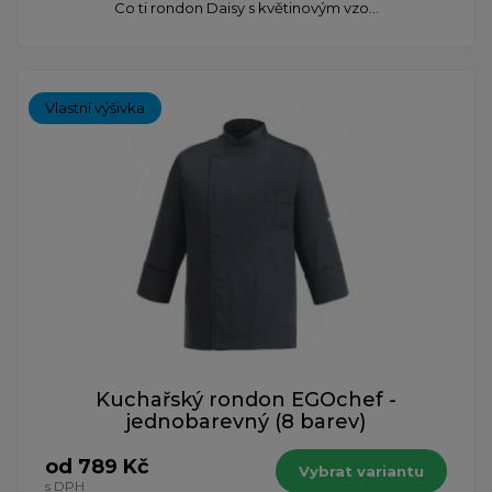
Co ti rondon Daisy s květinovým vzo...
Vlastní výšivka
Kuchařský rondon EGOchef -
jednobarevný (8 barev)
od 789 Kč
Vybrat variantu
s DPH