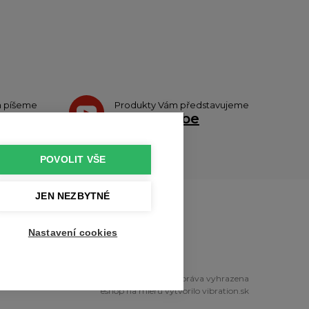
h píšeme
Produkty Vám představujeme
teru
na
Youtube
POVOLIT VŠE
JEN NEZBYTNÉ
u
Nastavení cookies
right © 2010 - 2026 profikuchar.cz Všechna práva vyhrazena
eshop na mieru
vytvorilo
vibration.sk