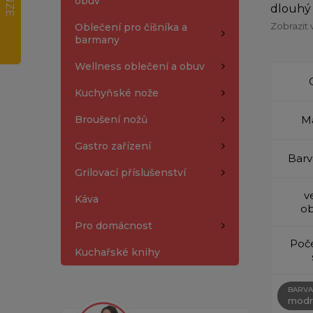
obuv
dlouhý 
Zobrazit 
Oblečení pro číšníka a
barmany
Wellness oblečení a obuv
Kuchyňské nože
Broušení nožů
Ma
Gastro zařízení
Barv
Grilovací příslušenství
v
Káva
ob
Pro domácnost
Poče
Kuchařské knihy
BARVA
modr