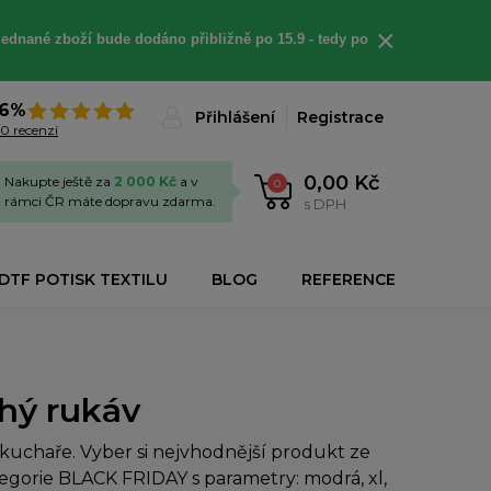
×
jednané
zboží bude dodáno
přibližně
po 15.9 - t
edy po
6%
Přihlášení
Registrace
0 recenzí
0,00 Kč
Nakupte ještě za
2 000 Kč
a v
0
rámci ČR máte dopravu zdarma.
s DPH
DTF POTISK TEXTILU
BLOG
REFERENCE
uhý rukáv
uchaře. Vyber si nejvhodnější produkt ze
tegorie BLACK FRIDAY s parametry: modrá, xl,