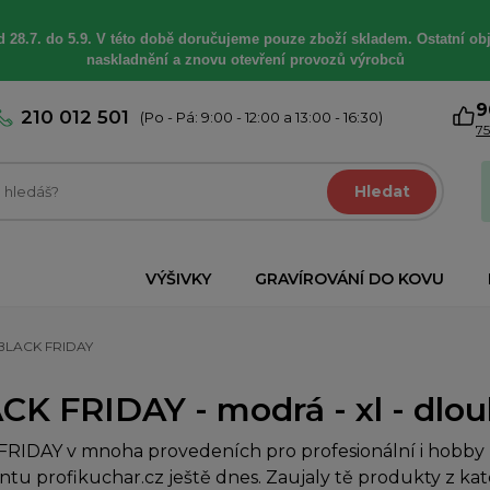
 28.7. do 5.9. V této době
doručujeme
pouze zboží skladem. Ostatní
ob
naskladnění a znovu otevření provozů výrobců
9
210 012 501
(Po - Pá: 9:00 - 12:00 a 13:00 - 16:30)
75
Hledat
VÝŠIVKY
GRAVÍROVÁNÍ DO KOVU
BLACK FRIDAY
CK FRIDAY - modrá - xl - dlo
RIDAY v mnoha provedeních pro profesionální i hobby k
ntu profikuchar.cz ještě dnes. Zaujaly tě produkty z ka