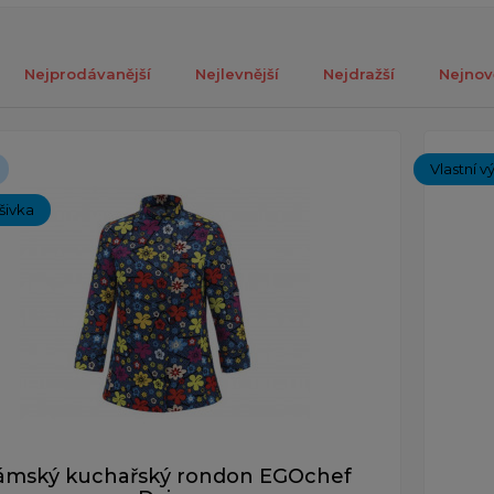
Nejprodávanější
Nejlevnější
Nejdražší
Nejnov
ých 1-2 z celkově 2 záznamů.
Vlastní v
ýšivka
ámský kuchařský rondon EGOchef