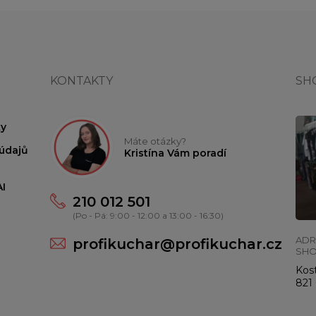
KONTAKTY
SH
y
Máte otázky?
údajů
Kristína Vám poradí
I
210 012 501
(Po - Pá: 9:00 - 12:00 a 13:00 - 16:30)
ADR
profikuchar@profikuchar.cz
SH
Kost
821 