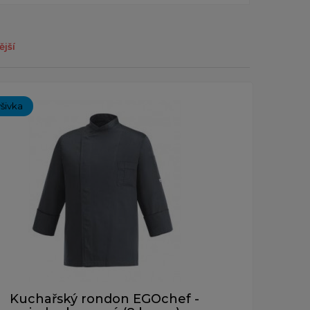
ější
ýšivka
Kuchařský rondon EGOchef -