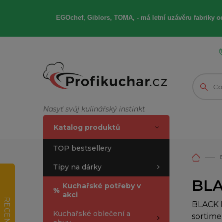
EGOchef, Giblors, TOMA, -
má letní
uzávěru fabriky od
Nasyť svůj kulinářský instinkt
Katalog produktů
TOP bestsellery
Tipy na dárky
BLA
Kuchařské potřeby v
%
akci
RECENZE
BLACK F
Kuchařské oblečení a
sortime