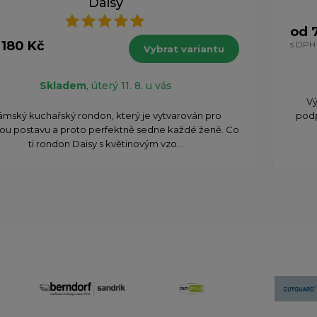
Daisy
od 
 180 Kč
s DPH
Vybrat variantu
Skladem
, úterý 11. 8. u vás
Vý
mský kuchařský rondon, který je vytvarován pro
podp
ou postavu a proto perfektně sedne každé ženě. Co
ti rondon Daisy s květinovým vzo...