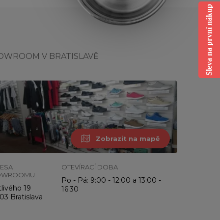
Sleva na první nákup
OWROOM V BRATISLAVĚ
Zobrazit na mapě
ESA
OTEVÍRACÍ DOBA
OWROOMU
Po - Pá: 9:00 - 12:00 a 13:00 -
livého 19
16:30
03 Bratislava