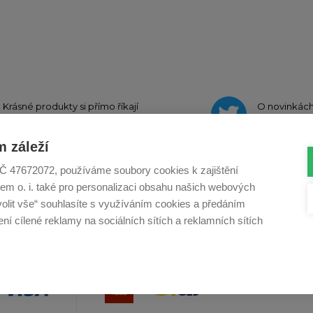
Krásné produkty si přímo říkají
O novinkác
o sdílení na
Instagramu
na
Twit
 záleží
, IČ 47672072, používáme soubory cookies k zajištění
em o. i. také pro personalizaci obsahu našich webových
Profikuchar.sk
Profikoch.at
Profiszakacs.h
volit vše“ souhlasíte s využíváním cookies a předáním
í cílené reklamy na sociálních sítích a reklamních sítích
Copy