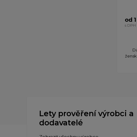
od 1
s DPH
Dá
žensk
Lety prověření výrobci a
dodavatelé
Zobrazit všechny výrobce