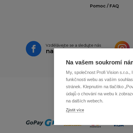
Pomoc / FAQ
Vzdělávejte se a sledujte nás
na
Facebooku
Na vašem soukromí nám
My, společnost Profi Vision s.r.o.
funkčnosti webu as vaším souhlas
stránek. Klepnutím na tlačítko „Po
údajů o chování na webu k zobrazen
na dalších webech.
Zjistit více