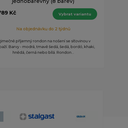
jednobarevný (8 barev)
789 Kč
Vybrat variantu
Na objednávku do 2 týdnů
jimečně příjemný rondon na nošení se síťovinou v
aží. Barvy - modrá, tmavě šedá, šedá, bordó, khaki,
hnědá, černá nebo bílá. Rondon...