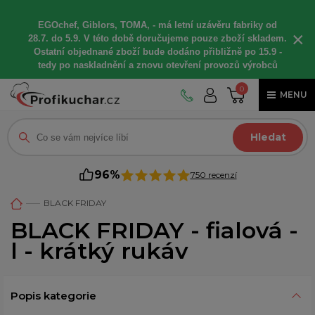
EGOchef, Giblors, TOMA, -
má letní
uzávěru fabriky od
×
28.7. do 5.9. V této době
doručujeme
pouze zboží skladem.
Ostatní
objednané
zboží bude dodáno
přibližně
po 15.9 -
t
edy po naskladnění a znovu otevření provozů výrobců
0
MENU
Hledat
96%
750 recenzí
BLACK FRIDAY
BLACK FRIDAY - fialová -
l - krátký rukáv
Popis kategorie