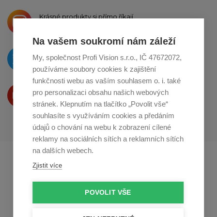
Krásné produkty si přímo říkají
o sdílení na
Instagramu
Na vašem soukromí nám záleží
O novinkách píšeme
My, společnost Profi Vision s.r.o., IČ 47672072,
na
Twitteru
používáme soubory cookies k zajištění
funkčnosti webu as vaším souhlasem o. i. také
Produkty Vám představujeme
pro personalizaci obsahu našich webových
na
Youtube
stránek. Klepnutím na tlačítko „Povolit vše“
souhlasíte s využíváním cookies a předáním
údajů o chování na webu k zobrazení cílené
reklamy na sociálních sítích a reklamních sítích
na dalších webech.
Profikuchar.sk
Profikoch.at
Zjistit více
Profiszakacs.hu
POVOLIT VŠE