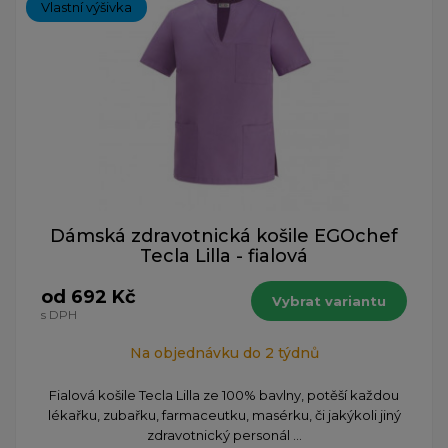
Vlastní výšivka
Dámská zdravotnická košile EGOchef
Tecla Lilla - fialová
od 692 Kč
Vybrat variantu
s DPH
Na objednávku do 2 týdnů
​Fialová košile Tecla Lilla ze 100% bavlny, potěší každou
lékařku, zubařku, farmaceutku, masérku, či jakýkoli jiný
zdravotnický personál ...