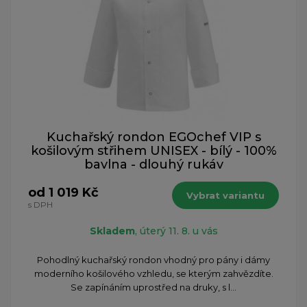
Kuchařský rondon EGOchef VIP s
košilovým střihem UNISEX - bílý - 100%
bavlna - dlouhý rukáv
od 1 019 Kč
Vybrat variantu
s DPH
Skladem
, úterý 11. 8. u vás
Pohodlný kuchařský rondon vhodný pro pány i dámy
moderního košilového vzhledu, se kterým zahvězdíte.
Se zapínáním uprostřed na druky, s l...