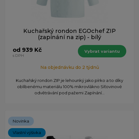
Kuchařský rondon EGOchef ZIP
(zapínání na zip) - bílý
od 939 Kč
Vybrat variantu
s DPH
Na objednávku do 2 týdnů
​Kuchařský rondon ZIP je lehounký jako pírko a to díky
oblíbenému materiálu 100% mikrovlákno Síťovinové
odvětrávání pod pažemi Zapínání...
Novinka
Vlastní výšivka