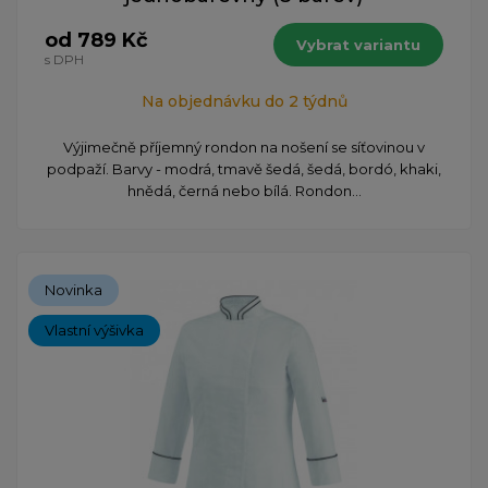
od 789 Kč
Vybrat variantu
s DPH
Na objednávku do 2 týdnů
Výjimečně příjemný rondon na nošení se síťovinou v
podpaží. Barvy - modrá, tmavě šedá, šedá, bordó, khaki,
hnědá, černá nebo bílá. Rondon...
Novinka
Vlastní výšivka