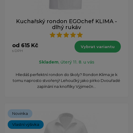
Kuchařský rondon EGOchef KLIMA -
dlhý rukáv
od 615 Kč
Vybrat variantu
s DPH
Skladem
, úterý 11. 8. u vás
Hledáš perfektní rondon do školy? Rondon Klima je k
tomu naprosto stvořený! Lehoučký jako pírko Dvouřadé
zapínání na knoflíky Výjimečn...
Novinka
Vlastní výšivka