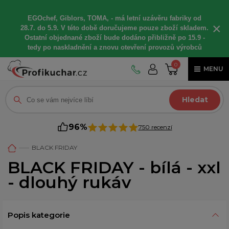
EGOchef, Giblors, TOMA, -
má letní
uzávěru fabriky od
×
28.7. do 5.9. V této době
doručujeme
pouze zboží skladem.
Ostatní
objednané
zboží bude dodáno
přibližně
po 15.9 -
t
edy po naskladnění a znovu otevření provozů výrobců
0
MENU
Hledat
96%
750 recenzí
BLACK FRIDAY
BLACK FRIDAY - bílá - xxl
- dlouhý rukáv
Popis kategorie