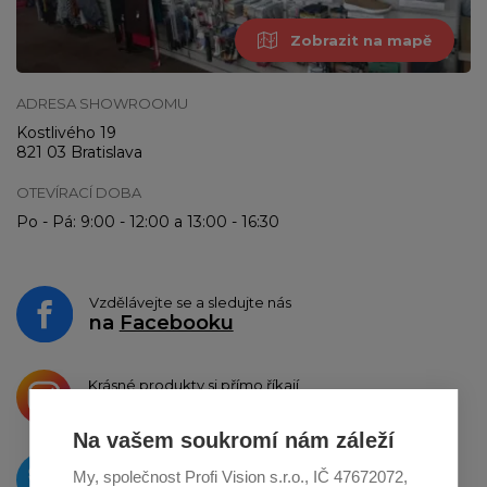
Zobrazit na mapě
ADRESA SHOWROOMU
Kostlivého 19
821 03 Bratislava
OTEVÍRACÍ DOBA
Po - Pá: 9:00 - 12:00 a 13:00 - 16:30
Vzdělávejte se a sledujte nás
na
Facebooku
Krásné produkty si přímo říkají
o sdílení na
Instagramu
Na vašem soukromí nám záleží
O novinkách píšeme
My, společnost Profi Vision s.r.o., IČ 47672072,