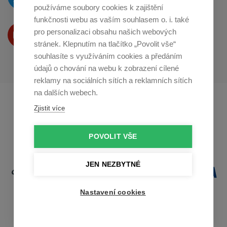
na
Twitteru
používáme soubory cookies k zajištění
funkčnosti webu as vaším souhlasem o. i. také
Produkty Vám představujeme
pro personalizaci obsahu našich webových
na
Youtube
stránek. Klepnutím na tlačítko „Povolit vše“
souhlasíte s využíváním cookies a předáním
údajů o chování na webu k zobrazení cílené
reklamy na sociálních sítích a reklamních sítích
na dalších webech.
Profikuchar.sk
Profikoch.at
Zjistit více
Profiszakacs.hu
POVOLIT VŠE
JEN NEZBYTNÉ
Nastavení cookies