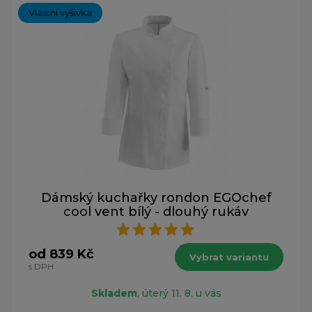
Vlastní výšivka
Dámský kuchařky rondon EGOchef
cool vent bílý - dlouhý rukáv
od 839 Kč
Vybrat variantu
s DPH
Skladem
, úterý 11. 8. u vás