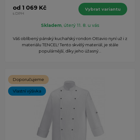
od 1 069 Kč
Vybrat variantu
s DPH
Skladem
, úterý 11. 8. u vás
Váš oblíbený pánský kuchařský rondon Ottavio nyní už i z
materiálu TENCEL! Tento skvělý materiál, je stále
populárnější, díky jeho úžasný...
Doporučujeme
Vlastní výšivka