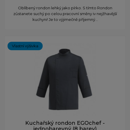
Oblíbený rondon lehký jako pírko. S tímto Rondon
zůstanete suchý po celou pracovní směny iv nejžhavější
kuchyni! Je to výjimečně příjemný...
Vlastní výšivka
Kuchařský rondon EGOchef -
jednobarevný (8 barev)