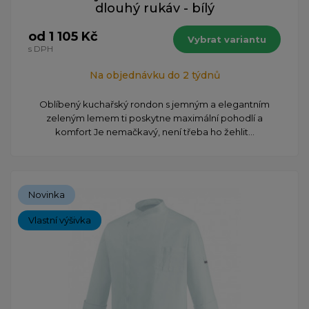
dlouhý rukáv - bílý
od 1 105 Kč
Vybrat variantu
s DPH
Na objednávku do 2 týdnů
Oblíbený kuchařský rondon s jemným a elegantním
zeleným lemem ti poskytne maximální pohodlí a
komfort Je nemačkavý, není třeba ho žehlit...
Novinka
Vlastní výšivka