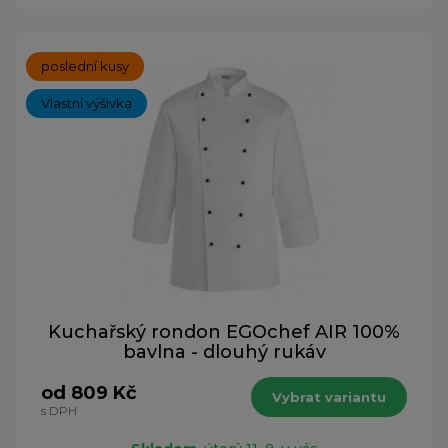
poslední kusy
Vlastní výšivka
Kuchařský rondon EGOchef AIR 100%
bavlna - dlouhý rukáv
od 809 Kč
Vybrat variantu
s DPH