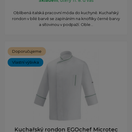
Skladem
, úterý 11. 8. u vás
Oblíbená italská pracovní móda do kuchyně. Kuchařský
rondon v bílé barvě se zapínáním na knoflíky černé barvy
a síťovinou v podpaží. Oble...
Doporučujeme
Vlastní výšivka
Kuchařský rondon EGOchef Microtec