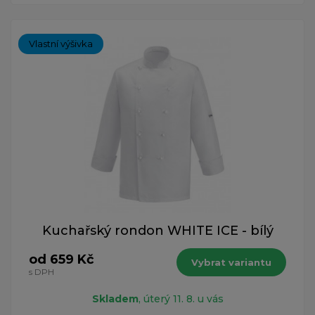
Vlastní výšivka
Kuchařský rondon WHITE ICE - bílý
od 659 Kč
Vybrat variantu
s DPH
Skladem
, úterý 11. 8. u vás