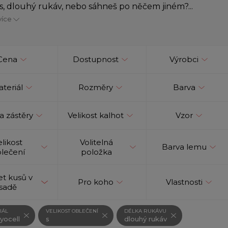
, s, dlouhý rukáv, nebo sáhneš po něčem jiném?...
více
Cena
Dostupnost
Výrobci
teriál
Rozměry
Barva
a zástěry
Velikost kalhot
Vzor
elikost
Volitelná
Barva lemu
lečení
položka
t kusů v
Pro koho
Vlastnosti
sadě
IÁL
VELIKOST OBLEČENÍ
DÉLKA RUKÁVU
yocell
s
dlouhý rukáv