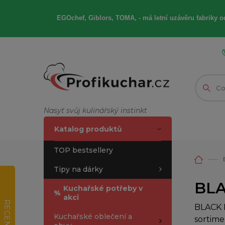
EGOchef, Giblors, TOMA, -
má letní
uzávěru fabriky od
Nasyť svůj kulinářský instinkt
Katalog produktů
TOP bestsellery
Tipy na dárky
BLA
Kuchařské potřeby v
%
akci
RECENZE
BLACK F
Kuchařské oblečení a
sortime