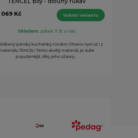
TENCEL bílý - dlouhý rukáv
1 069 Kč
Vybrat variantu
Skladem
, pátek 7. 8. u vás
oblíbený pánský kuchařský rondon Ottavio nyní už i z
materiálu TENCEL! Tento skvělý materiál, je stále
populárnější, díky jeho úžasný...