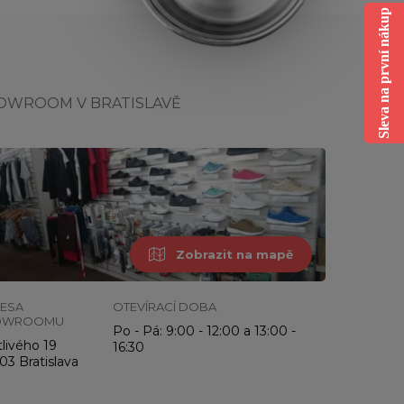
Sleva na první nákup
OWROOM V BRATISLAVĚ
Zobrazit na mapě
ESA
OTEVÍRACÍ DOBA
OWROOMU
Po - Pá: 9:00 - 12:00 a 13:00 -
livého 19
16:30
03 Bratislava