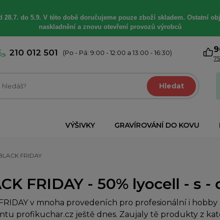
 28.7. do 5.9. V této době
doručujeme
pouze zboží skladem. Ostatní
ob
naskladnění a znovu otevření provozů výrobců
9
210 012 501
(Po - Pá: 9:00 - 12:00 a 13:00 - 16:30)
75
Hledat
VÝŠIVKY
GRAVÍROVÁNÍ DO KOVU
BLACK FRIDAY
CK FRIDAY - 50% lyocell - s -
RIDAY v mnoha provedeních pro profesionální i hobby k
ntu profikuchar.cz ještě dnes. Zaujaly tě produkty z k