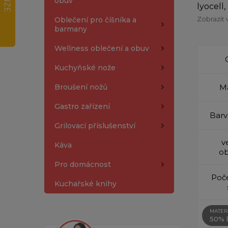
obuv
lyocell
Zobrazit 
Oblečení pro číšníka a
barmany
Wellness oblečení a obuv
Kuchyňské nože
Broušení nožů
Ma
Gastro zařízení
Barv
Grilovací příslušenství
v
Káva
ob
Pro domácnost
Poče
Kuchařské knihy
MATER
50% l