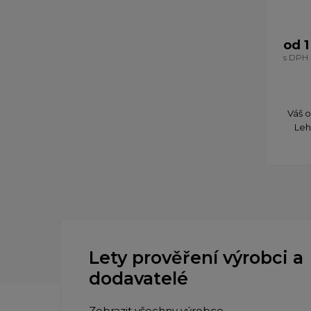
od 1
s DPH
Váš o
Leh
Lety prověření výrobci a
dodavatelé
Zobrazit všechny výrobce