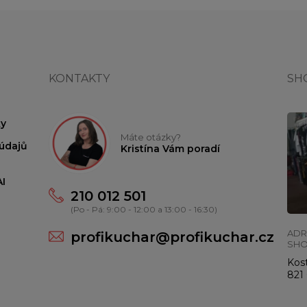
KONTAKTY
SH
y
Máte otázky?
údajů
Kristína Vám poradí
I
210 012 501
(Po - Pá: 9:00 - 12:00 a 13:00 - 16:30)
ADR
profikuchar@profikuchar.cz
SH
Kost
821 