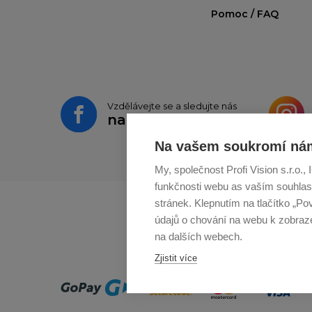
Pomoc / FAQ
Vzdělávejte se a sledujte nás
na
Facebooku
Na vašem soukromí nám
My, společnost Profi Vision s.r.o.
funkčnosti webu as vaším souhlas
stránek. Klepnutím na tlačítko „Po
údajů o chování na webu k zobrazen
na dalších webech.
Zjistit více