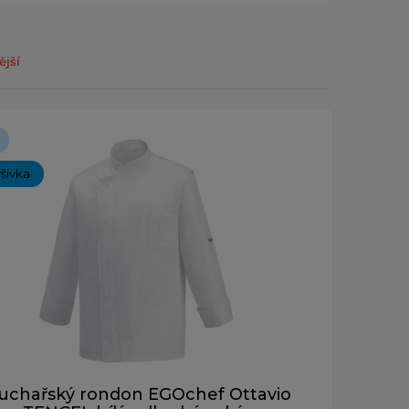
ější
ýšivka
uchařský rondon EGOchef Ottavio