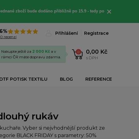
×
jednané
zboží bude dodáno
přibližně
po 15.9 - t
edy po
6%
Přihlášení
Registrace
0 recenzí
0,00 Kč
Nakupte ještě za
2 000 Kč
a v
0
rámci ČR máte dopravu zdarma.
s DPH
DTF POTISK TEXTILU
BLOG
REFERENCE
 dlouhý rukáv
uchaře. Vyber si nejvhodnější produkt ze
ategorie BLACK FRIDAY s parametry: 50%