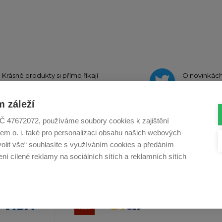
Krásné produkty si přímo říkají
O novinkác
o sdílení na
Instagramu
na
Twit
 záleží
, IČ 47672072, používáme soubory cookies k zajištění
em o. i. také pro personalizaci obsahu našich webových
Profikuchar.sk
Profikoch.at
Profiszakacs.h
volit vše“ souhlasíte s využíváním cookies a předáním
í cílené reklamy na sociálních sítích a reklamních sítích
Copy