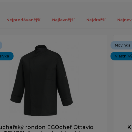
Nejprodávanější
Nejlevnější
Nejdražší
Nejnov
ých 1-2 z celkově 2 záznamů.
Novinka
ýšivka
Vlastní v
uchařský rondon EGOchef Ottavio
K