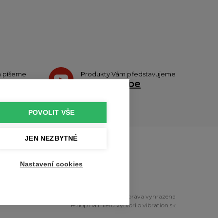
h píšeme
Produkty Vám představujeme
teru
na
Youtube
POVOLIT VŠE
JEN NEZBYTNÉ
u
Nastavení cookies
right © 2010 - 2026 profikuchar.cz Všechna práva vyhrazena
eshop na mieru
vytvorilo
vibration.sk