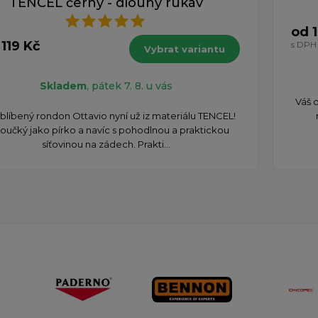
TENCEL černý - dlouhý rukáv
od 
 119 Kč
s DPH
Vybrat variantu
Skladem
, pátek 7. 8. u vás
Váš 
blíbený rondon Ottavio nyní už iz materiálu TENCEL!
oučký jako pírko a navíc s pohodlnou a praktickou
síťovinou na zádech. Prakti...