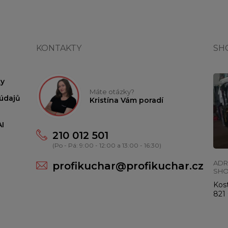
KONTAKTY
SH
y
Máte otázky?
údajů
Kristína Vám poradí
I
210 012 501
(Po - Pá: 9:00 - 12:00 a 13:00 - 16:30)
ADR
profikuchar@profikuchar.cz
SH
Kost
821 