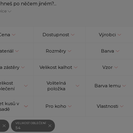
hneš po něčem jiném?...
více
Cena
Dostupnost
Výrobci
teriál
Rozměry
Barva
a zástěry
Velikost kalhot
Vzor
elikost
Volitelná
Barva lemu
lečení
položka
t kusů v
Pro koho
Vlastnosti
sadě
VELIKOST OBLEČENÍ
á
54