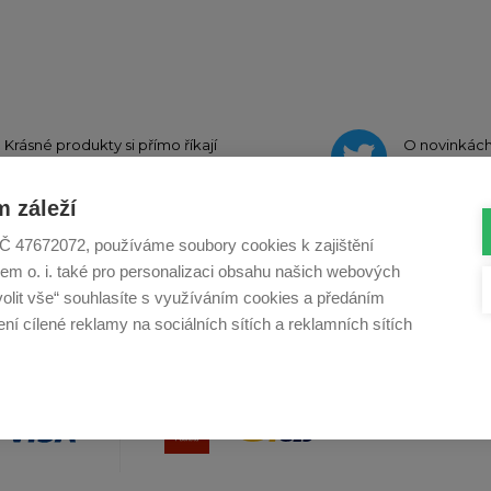
Krásné produkty si přímo říkají
O novinkác
o sdílení na
Instagramu
na
Twit
 záleží
, IČ 47672072, používáme soubory cookies k zajištění
em o. i. také pro personalizaci obsahu našich webových
Profikuchar.sk
Profikoch.at
Profiszakacs.h
volit vše“ souhlasíte s využíváním cookies a předáním
í cílené reklamy na sociálních sítích a reklamních sítích
Copy