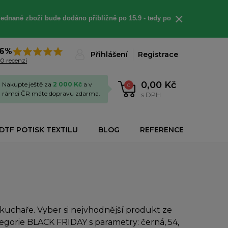
×
jednané
zboží bude dodáno
přibližně
po 15.9 - t
edy po
6%
Přihlášení
Registrace
0 recenzí
0,00 Kč
Nakupte ještě za
2 000 Kč
a v
0
rámci ČR máte dopravu zdarma.
s DPH
DTF POTISK TEXTILU
BLOG
REFERENCE
uchaře. Vyber si nejvhodnější produkt ze
tegorie BLACK FRIDAY s parametry: černá, 54,