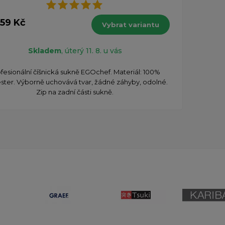
559 Kč
Vybrat variantu
Skladem
, úterý 11. 8. u vás
fesionální číšnická sukně EGOchef. Materiál: 100%
ster. Výborně uchovává tvar, žádné záhyby, odolné.
Zip na zadní části sukně.