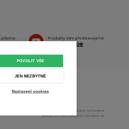
h píšeme
Produkty Vám představujeme
teru
na
Youtube
POVOLIT VŠE
JEN NEZBYTNÉ
u
Nastavení cookies
right © 2010 - 2026 profikuchar.cz Všechna práva vyhrazena
eshop na mieru
vytvorilo
vibration.sk