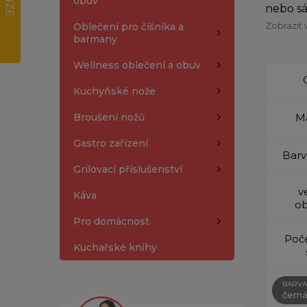
obuv
nebo sá
Zobrazit 
Oblečení pro číšníka a
barmany
Wellness oblečení a obuv
Kuchyňské nože
Broušení nožů
Ma
Gastro zařízení
Barv
Grilovací příslušenství
v
Káva
ob
Pro domácnost
Poče
Kuchařské knihy
BARVA
čern