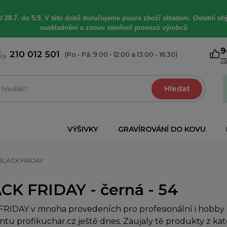
 28.7. do 5.9. V této době
doručujeme
pouze zboží skladem. Ostatní
ob
naskladnění a znovu otevření provozů výrobců
9
210 012 501
(Po - Pá: 9:00 - 12:00 a 13:00 - 16:30)
75
Hledat
VÝŠIVKY
GRAVÍROVÁNÍ DO KOVU
BLACK FRIDAY
CK FRIDAY - černá - 54
RIDAY v mnoha provedeních pro profesionální i hobby k
ntu profikuchar.cz ještě dnes. Zaujaly tě produkty z ka