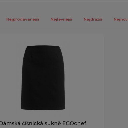
Nejprodávanější
Nejlevnější
Nejdražší
Nejnov
ch 1-1 z celkově 1 záznamů.
Dámská číšnická sukně EGOchef