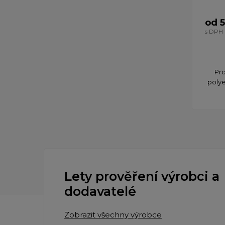
od 
s DPH
Pro
polye
Lety prověření výrobci a
dodavatelé
Zobrazit všechny výrobce