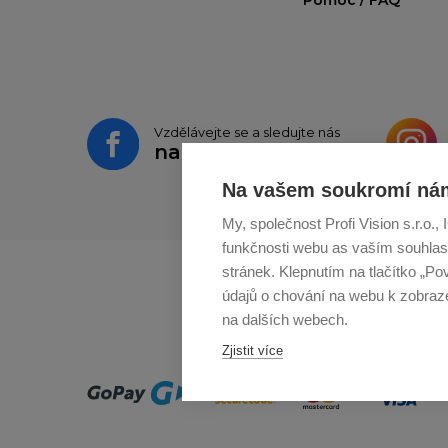
Vzdělávejte se a sledujte nás
na
Facebooku
Na vašem soukromí nám
My, společnost Profi Vision s.r.o.
funkčnosti webu as vaším souhlas
stránek. Klepnutím na tlačítko „Po
údajů o chování na webu k zobrazen
na dalších webech.
Zjistit více