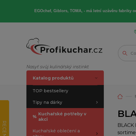
EGOchef, Giblors, TOMA, -
má letní
uzávěru fabriky od
Nasyť svůj kulinářský instinkt
Katalog produktů
TOP bestsellery
Tipy na dárky
BLA
Kuchařské potřeby v
%
akci
RECENZE
BLACK F
Kuchařské oblečení a
sortime