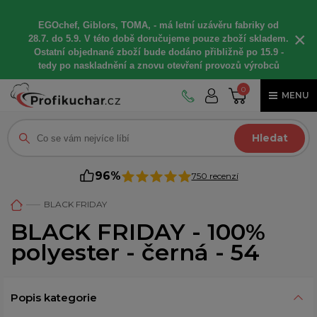
EGOchef, Giblors, TOMA, -
má letní
uzávěru fabriky od
×
28.7. do 5.9. V této době
doručujeme
pouze zboží skladem.
Ostatní
objednané
zboží bude dodáno
přibližně
po 15.9 -
t
edy po naskladnění a znovu otevření provozů výrobců
0
MENU
Hledat
96%
750 recenzí
BLACK FRIDAY
BLACK FRIDAY - 100%
polyester - černá - 54
Popis kategorie