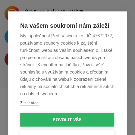
Krásné produkty si přímo říkají
o sdílení na
Instagramu
Na vašem soukromí nám záleží
O novinkách píšeme
My, společnost Profi Vision s.r.o., IČ 47672072,
na
Twitteru
používáme soubory cookies k zajištění
funkčnosti webu as vaším souhlasem o. i. také
Produkty Vám představujeme
pro personalizaci obsahu našich webových
na
Youtube
stránek. Klepnutím na tlačítko „Povolit vše“
souhlasíte s využíváním cookies a předáním
údajů o chování na webu k zobrazení cílené
reklamy na sociálních sítích a reklamních sítích
na dalších webech.
Profikuchar.sk
Profikoch.at
Zjistit více
Profiszakacs.hu
POVOLIT VŠE