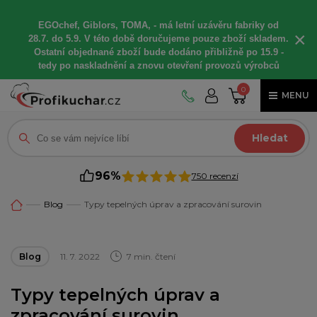
EGOchef, Giblors, TOMA, -
má letní
uzávěru fabriky od
×
28.7. do 5.9. V této době
doručujeme
pouze zboží skladem.
Ostatní
objednané
zboží bude dodáno
přibližně
po 15.9 -
t
edy po naskladnění a znovu otevření provozů výrobců
0
MENU
Hledat
96%
750 recenzí
Blog
Typy tepelných úprav a zpracování surovin
Blog
11. 7. 2022
7 min. čtení
Typy tepelných úprav a
zpracování surovin