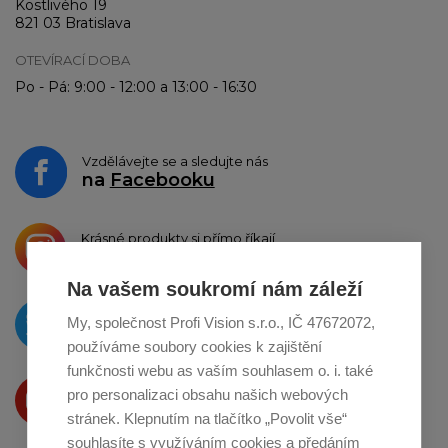
Kostlivého 19
821 03 Bratislava
OTEVÍRACÍ DOBA
Po - Pá: 9:00 - 12:00 a 13:00 - 16:30
Vzdělávejte se a sledujte nás
na
Facebooku
Krásné produkty si přímo říkají
o sdílení na
Instagramu
Na vašem soukromí nám záleží
O novinkách píšeme
My, společnost Profi Vision s.r.o., IČ 47672072,
na
Twitteru
používáme soubory cookies k zajištění
funkčnosti webu as vaším souhlasem o. i. také
Produkty Vám představujeme
pro personalizaci obsahu našich webových
na
Youtube
stránek. Klepnutím na tlačítko „Povolit vše“
souhlasíte s využíváním cookies a předáním