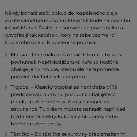
Někdy bohatě stačí, pokud do rozpáleného oleje
vložíte samotnou surovinu, která tak bude na povrchu
krásně křupat. Častěji ale surovinu nejprve obalíte a
vytvoříte jí tak kabátek, který na sebe vezme roli
křupavého obalu. K obalení se používá:
Mouka – I tak málo občas stačí k tomu, abyste si
pochutnali. Například jižanské kuře se tradičně
obaluje jen v mouce, kterou ale nezapomeňte
pořádně dochutit solí a pepřem.
Trojobal – Klasický trojobal asi není třeba příliš
představovat. Surovinu postupně obalujete v
mouku, rozšlehaném vajíčku a nakonec ve
strouhance. Tu ovšem můžete nahradit například
rozdrcenými krekry, kukuřičnými lupínky nebo
bramborovými chipsy.
Těstíčko – Do těstíčka se suroviny před smažením