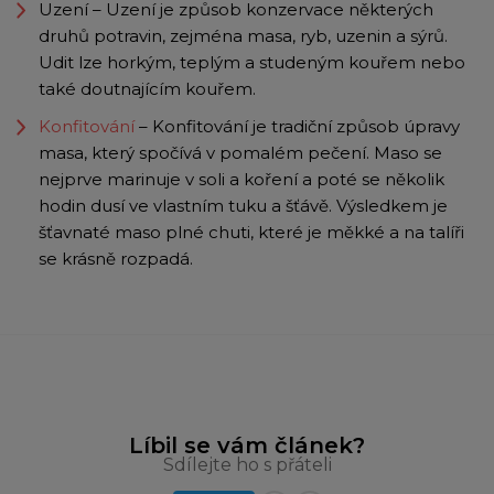
Uzení – Uzení je způsob konzervace některých
druhů potravin, zejména masa, ryb, uzenin a sýrů.
Udit lze horkým, teplým a studeným kouřem nebo
také doutnajícím kouřem.
Konfitování
– Konfitování je tradiční způsob úpravy
masa, který spočívá v pomalém pečení. Maso se
nejprve marinuje v soli a koření a poté se několik
hodin dusí ve vlastním tuku a šťávě. Výsledkem je
šťavnaté maso plné chuti, které je měkké a na talíři
se krásně rozpadá.
Líbil se vám článek?
Sdílejte ho s přáteli