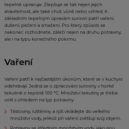
tepelně upravuje. Zlepšuje se tak nejen jejich
stravitelnost, ale také chuť, vůně nebo vzhled. K
základním tepelným úpravám surovin patří vaření,
dušení, pečení a smažení. Pro který způsob se
nakonec rozhodnete, záleží nejen na druhu potraviny,
ale i na typu konečného pokrmu.
Vaření
Vaření patří k nejčastějším úkonům, které se v kuchyni
odehrávají. Jedná se o zpracování suroviny v horké
tekutině o teplotě 100 °C. Množství tekutiny je třeba
volit s ohledem na typ potraviny.
Těstoviny, luštěniny a rýži vkládejte do velkého
množství vody, jelikož při vaření zvětšují svůj objem.
Potraviny se středním množstvím vody, jako jsou