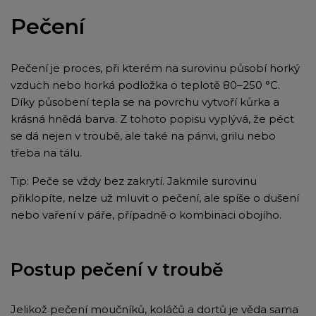
Pečení
Pečení je proces, při kterém na surovinu působí horký
vzduch nebo horká podložka o teplotě 80–250 °C.
Díky působení tepla se na povrchu vytvoří kůrka a
krásná hnědá barva. Z tohoto popisu vyplývá, že péct
se dá nejen v troubě, ale také na pánvi, grilu nebo
třeba na tálu.
Tip: Peče se vždy bez zakrytí. Jakmile surovinu
přiklopíte, nelze už mluvit o pečení, ale spíše o dušení
nebo vaření v páře, případně o kombinaci obojího.
Postup pečení v troubě
Jelikož pečení moučníků, koláčů a dortů je věda sama