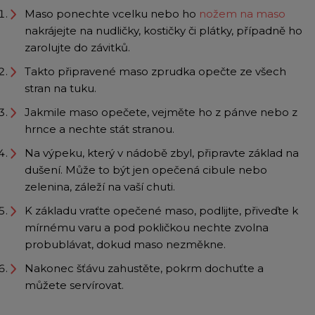
Maso ponechte vcelku nebo ho
nožem na maso
nakrájejte na nudličky, kostičky či plátky, případně ho
zarolujte do závitků.
Takto připravené maso zprudka opečte ze všech
stran na tuku.
Jakmile maso opečete, vejměte ho z pánve nebo z
hrnce a nechte stát stranou.
Na výpeku, který v nádobě zbyl, připravte základ na
dušení. Může to být jen opečená cibule nebo
zelenina, záleží na vaší chuti.
K základu vraťte opečené maso, podlijte, přiveďte k
mírnému varu a pod pokličkou nechte zvolna
probublávat, dokud maso nezměkne.
Nakonec šťávu zahustěte, pokrm dochuťte a
můžete servírovat.