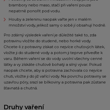
brambory nebo maso, stačí při vaření pouze
nepatrně ponořit pod vodu.
Houby a zeleninu naopak vařte jen v malém
množství vody, jelikož samy o sobě jí obsahují hodně.
Pro zdárný výsledek vaření je důležité také to, zda
potravinu vložíte do studené, nebo horké vody.
Chcete-li z potraviny získat co nejvíce chuťových látek,
vložte ji do studené vody a potom ji teprve přiveďte k
varu. Během vaření se do vody uvolní všechny cenné
látky a vy získáte chuťově bohatý a silný vývar. Pokud
naopak chcete, aby si potravina zachovala co nejvíce
chuti, vložte ji do již vařící vody. Na povrchu potraviny se
uzavřou póry, srazí se bílkoviny a potravina pak zůstane
šťavnatá a chutná.
Druhy vaření