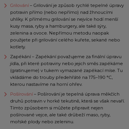
Grilování
– Grilování je způsob rychlé tepelné úpravy
potravin přímo (nebo nepřímo) nad žhnoucími
uhlíky. K přímému grilování se nejvíce hodí menší
kusy masa, ryby a hamburgery, ale také sýry,
zelenina a ovoce. Nepřímou metodu naopak
použijete při grilování celého kuřete, sekané nebo
kotlety.
Zapékání – Zapékání považujeme za finální úpravu
jídla, při které potraviny nebo jejich směs zapékáme
(gratinujeme) v tukem vymazané zapékací míse. Tu
vkládáme do trouby předehřáté na 175–190 °C,
kterou nastavíme na horní ohřev.
Pošírování
– Pošírování je tepelná úprava měkčích
druhů potravin v horké tekutině, která se však nevaří.
Tímto způsobem si můžete připravit nejen
pošírované vejce, ale také drůbeží maso, ryby,
mořské plody nebo zeleninu.