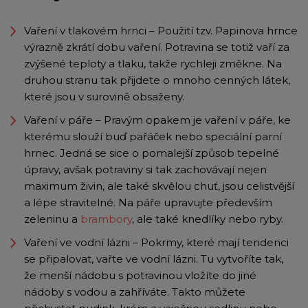
Vaření v tlakovém hrnci – Použití tzv. Papinova hrnce
výrazně zkrátí dobu vaření. Potravina se totiž vaří za
zvýšené teploty a tlaku, takže rychleji změkne. Na
druhou stranu tak přijdete o mnoho cenných látek,
které jsou v surovině obsaženy.
Vaření v páře – Pravým opakem je vaření v páře, ke
kterému slouží buď pařáček nebo speciální parní
hrnec. Jedná se sice o pomalejší způsob tepelné
úpravy, avšak potraviny si tak zachovávají nejen
maximum živin, ale také skvělou chuť, jsou celistvější
a lépe stravitelné. Na páře upravujte především
zeleninu a
brambory
, ale také knedlíky nebo ryby.
Vaření ve vodní lázni – Pokrmy, které mají tendenci
se připalovat, vařte ve vodní lázni. Tu vytvoříte tak,
že menší nádobu s potravinou vložíte do jiné
nádoby s vodou a zahříváte. Takto můžete