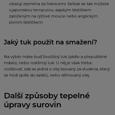
obalují zejména za hranicemi. Setkat se tak můžete
s japonskou tempurou, asijským těstíčkem
založeným na rýžové mouce nebo anglickým
pivním těstíčkem.
Jaký tuk použít na smažení?
Na výběr máte buď živočišný tuk (sádlo a přepuštěné
máslo), nebo rostlinný tuk. U něj je však třeba
rozlišovat, zda se jedná o olej lisovaný za studena, který
se hodí spíše do salátů, nebo rafinovaný olej.
Další způsoby tepelné
úpravy surovin