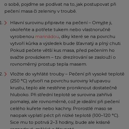
o sobě, pojďme se podívat na to, jak postupovat při
pečení masa či zeleniny v troubě.
Hlavní surovinu připravte na pečení – Omyjte ji,
okořeňte a potřete tukem nebo vlastnoručně
vyrobenou
marinádou
, díky které se na povrchu
vytvoří kůrka a výsledek bude šťavnatý a plný chuti.
Pokud pečete větší kus masa, před pečením ho
svažte provázkem – tzv. drezírování se zaslouží o
rovnoměrný prostup tepla masem.
Vložte do vyhřáté trouby – Pečení při vysoké teplotě
(250 °C) vytvoří na povrchu suroviny křupavou
krustu, teplo ale nestihne proniknout dostatečně
hluboko. Při střední teplotě se surovina zahřívá
pomaleji, ale rovnoměrně, což je ideální při pečení
celého kuřete nebo kachny. Prorostlé maso se
naopak vyplatí péct při nízké teplotě (100–120 °C).
Sice mu to potrvá 2–3 hodiny, bude ale krásně