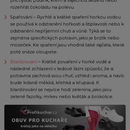
přichystat pudink, krém a vaječnou sedlinu nebo
rozehřát čokoládu na polevu.
Spařování – Rychlé a krátké spaření horkou vodou
se používá k odstranění hořkosti a štiplavosti nebo k
odstranění nepříjemní chuti a vůně. Týká se to
zejména specifických potravin, jako je brzlík nebo
mozeček. Ke spaření jsou vhodná také rajčata, která
poté snáze oloupete.
Blanšírování
– Krátké povaření v horké vodě a
následné zchlazení v ledové lázni způsobí, že si
potravina zachová svou chuť, vzhled i aroma, a navíc
bude krásně měkká, křehká a křupavá. K
blanšírování se nejvíce hodí zelenina, jako jsou
zelené fazolky, mrkev nebo květák a brokolice.