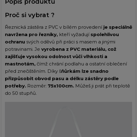
Popis produktu
Proč si vybrat ?
Řeznická zástěra z PVC v bílém provedení
je speciálně
navržena pro řezníky,
kteří vyžadují
spolehlivou
ochranu
svých oděvů při práci s masem a jinými
potravinami. Je
vyrobena z PVC materiálu, což
zajišťuje vysokou odolnost vůči vlhkosti a
mastnotám,
čímž chrání podlahu a ostatní oblečení
před znečištěním. Díky š
ňůrkám lze snadno
přizpůsobit obvod pasu a délku zástěry podle
potřeby.
Rozměr:
75x100cm.
Můžeš ji prát při teplotě
do 50 stupňů.