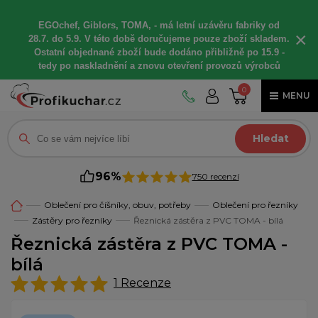
EGOchef, Giblors, TOMA, -
má letní
uzávěru fabriky od
×
28.7. do 5.9. V této době
doručujeme
pouze zboží skladem.
Ostatní
objednané
zboží bude dodáno
přibližně
po 15.9 -
t
edy po naskladnění a znovu otevření provozů výrobců
0
MENU
Hledat
96%
750 recenzí
Oblečení pro číšníky, obuv, potřeby
Oblečení pro řezníky
Zástěry pro řezníky
Řeznická zástěra z PVC TOMA - bílá
Řeznická zástěra z PVC TOMA -
bílá
1
Recenze