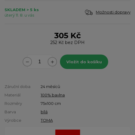
SKLADEM > 5 ks
Možnosti dopravy
úterý 11. 8. u vás
305 Kč
252 Kč
bez DPH
Vložit do košíku
Záruční doba
24 měsíců
Materiál
100% bavlna
Rozměry
75x100 cm
Barva
bílá
Výrobce
TOMA