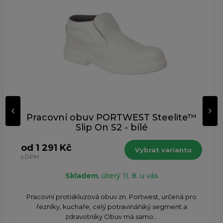
Pracovní obuv PORTWEST Steelite™
Slip On S2 - bílé
od 1 291 Kč
Vybrat variantu
s DPH
Skladem
, úterý 11. 8. u vás
​Pracovní protiskluzová obuv zn. Portwest, určená pro
řezníky, kuchaře, celý potravinářský segment a
zdravotníky Obuv má samo...