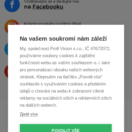
Vzdělávejte se a sledujte nás
na
Facebooku
Krásné produkty si přímo říkají
o sdílení na
Instagramu
Na vašem soukromí nám záleží
O novinkách píšeme
My, společnost Profi Vision s.r.o., IČ 47672072,
na
Twitteru
používáme soubory cookies k zajištění
funkčnosti webu as vaším souhlasem o. i. také
Produkty Vám představujeme
pro personalizaci obsahu našich webových
na
Youtube
stránek. Klepnutím na tlačítko „Povolit vše“
souhlasíte s využíváním cookies a předáním
údajů o chování na webu k zobrazení cílené
reklamy na sociálních sítích a reklamních sítích
na dalších webech.
Profikuchar.sk
Profikoch.at
Zjistit více
Profiszakacs.hu
POVOLIT VŠE