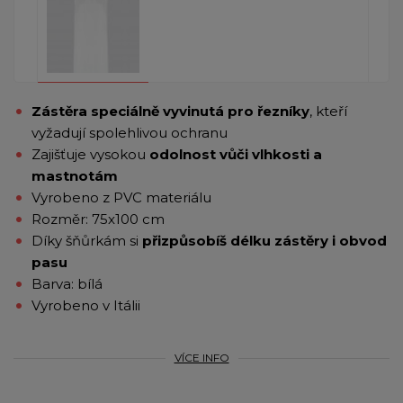
Zástěra speciálně vyvinutá pro řezníky
, kteří
vyžadují spolehlivou ochranu
Zajišťuje vysokou
odolnost vůči vlhkosti a
mastnotám
Vyrobeno z PVC materiálu
Rozměr: 75x100 cm
Díky šňůrkám si
přizpůsobíš délku zástěry i obvod
pasu
Barva: bílá
Vyrobeno v Itálii
VÍCE INFO