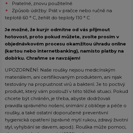
Pratelné, znovu použitelné
Způsob údržby: Prát v pračce nebo ručně na
teplotě 60 ° C, žehlit do teploty 110 ° C
Je možné, že kurýr odmítne od vás přijmout
hotovost, proto pokud můžete, zvolte prosím v
objednávkovém procesu okamžitou úhradu online
(kartou nebo internetbanking), namísto platby na
dobírku. Chraňme se navzájem!
UPOZORNĚNÍ: Naše roušky nejsou medicínským
materiálem, ani certifikovaným produktem, ani nijak
testovány na propustnost virů a bakterií. Je to poctivý
produkt, který vám poslouží v této těžké situaci. Pokud
chcete být chráněn, je třeba, abyste dodržovali
pravidla správného nošení, snímání z obličeje a péče o
roušky, a také ostatní doporučené preventivní
hygienická opatření (správné mytí rukou, zdravý životní
styl, vyhýbání se davem, apod.). Rouška může pomoci,