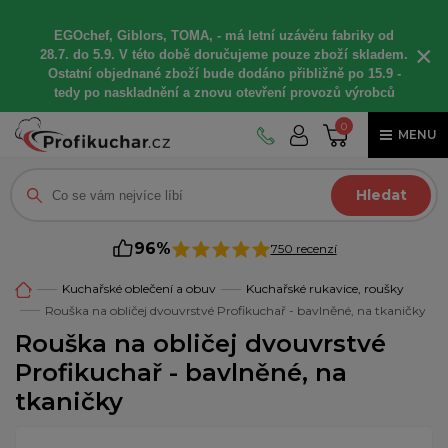
EGOchef, Giblors, TOMA, -
má letní
uzávěru fabriky od
×
28.7. do 5.9. V této době
doručujeme
pouze zboží skladem.
Ostatní
objednané
zboží bude dodáno
přibližně
po 15.9 -
t
edy po naskladnění a znovu otevření provozů výrobců
0
MENU
Hledat
96%
750 recenzí
Kuchařské oblečení a obuv
Kuchařské rukavice, roušky
Rouška na obličej dvouvrstvé Profikuchař - bavlněné, na tkaničky
Rouška na obličej dvouvrstvé
Profikuchař - bavlněné, na
tkaničky