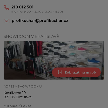
210 012 501
(Po - Pá: 9:00 - 12:00 a 13:00 - 16:30)
profikuchar@profikuchar.cz
SHOWROOM V BRATISLAVĚ
Zobrazit na mapě
ADRESA SHOWROOMU
Kostlivého 19
821 03 Bratislava
OTEVÍRACÍ DOBA