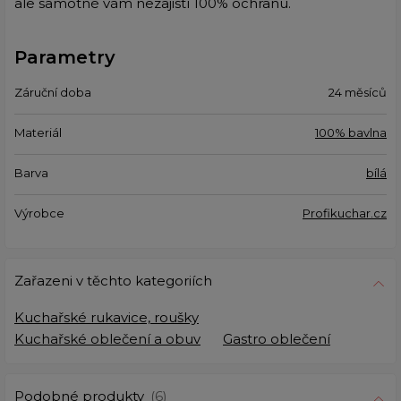
ale samotné vám nezajistí 100% ochranu.
Parametry
Záruční doba
24 měsíců
Materiál
100% bavlna
Barva
bílá
Výrobce
Profikuchar.cz
Zařazeni v těchto kategoriích
Kuchařské rukavice, roušky
Kuchařské oblečení a obuv
Gastro oblečení
Podobné produkty
(6)