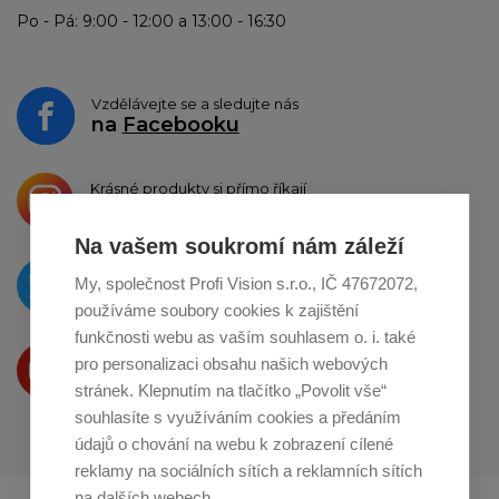
Po - Pá: 9:00 - 12:00 a 13:00 - 16:30
Vzdělávejte se a sledujte nás
na
Facebooku
Krásné produkty si přímo říkají
o sdílení na
Instagramu
Na vašem soukromí nám záleží
O novinkách píšeme
My, společnost Profi Vision s.r.o., IČ 47672072,
na
Twitteru
používáme soubory cookies k zajištění
funkčnosti webu as vaším souhlasem o. i. také
Produkty Vám představujeme
pro personalizaci obsahu našich webových
na
Youtube
stránek. Klepnutím na tlačítko „Povolit vše“
souhlasíte s využíváním cookies a předáním
údajů o chování na webu k zobrazení cílené
reklamy na sociálních sítích a reklamních sítích
na dalších webech.