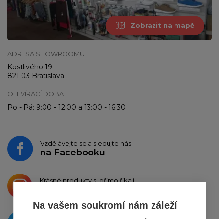
Zobrazit na mapě
ADRESA SHOWROOMU
Kostlivého 19
821 03 Bratislava
OTEVÍRACÍ DOBA
Po - Pá: 9:00 - 12:00 a 13:00 - 16:30
Vzdělávejte se a sledujte nás
na
Facebooku
Krásné produkty si přímo říkají
o sdílení na
Instagramu
Na vašem soukromí nám záleží
O novinkách píšeme