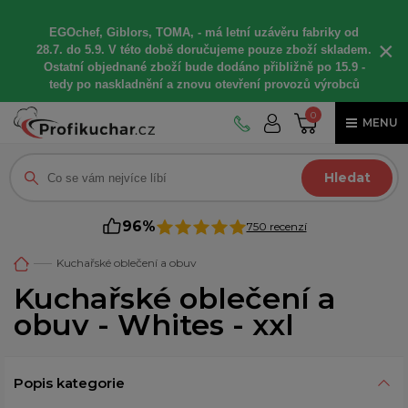
EGOchef, Giblors, TOMA, -
má letní
uzávěru fabriky od
×
28.7. do 5.9. V této době
doručujeme
pouze zboží skladem.
Ostatní
objednané
zboží bude dodáno
přibližně
po 15.9 -
t
edy po naskladnění a znovu otevření provozů výrobců
0
MENU
Hledat
96%
750 recenzí
Kuchařské oblečení a obuv
Kuchařské oblečení a
obuv - Whites - xxl
Popis kategorie