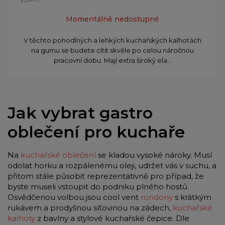
Momentálně nedostupné
V těchto pohodlných a lehkých kuchařských kalhotách
na gumu se budete cítit skvěle po celou náročnou
pracovní dobu. Mají extra široký ela...
Jak vybrat gastro
oblečení pro kuchaře
Na
kuchařské oblečení
se kladou vysoké nároky. Musí
odolat horku a rozpálenému oleji, udržet vás v suchu, a
přitom stále působit reprezentativně pro případ, že
byste museli vstoupit do podniku plného hostů.
Osvědčenou volbou jsou cool vent
rondony
s krátkým
rukávem a prodyšnou síťovinou na zádech,
kuchařské
kalhoty
z bavlny a stylové kuchařské čepice. Dle