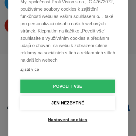
My, společnost Profi Vision s.r.o., IČ 47672072,
na
Twitteru
používáme soubory cookies k zajištění
funkčnosti webu as vaším souhlasem o. i. také
Produkty Vám představujeme
pro personalizaci obsahu našich webových
na
Youtube
stránek. Klepnutím na tlačítko „Povolit vše“
souhlasíte s využíváním cookies a předáním
údajů o chování na webu k zobrazení cílené
reklamy na sociálních sítích a reklamních sítích
na dalších webech.
Profikuchar.sk
Profikoch.at
Zjistit více
Profiszakacs.hu
POVOLIT VŠE
JEN NEZBYTNÉ
Nastavení cookies