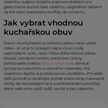
vlastního uvážení můžete pracovní oblečení pro
gastronomii doplnit také zástěrou, originálním šátkem
na krk nebo barevnými knoflíky do rondonu.
Jak vybrat vhodnou
kuchařskou obuv
Práce v kuchyňském prostředí s sebou nese určitá
rizika – ať už je to prskající olej a vroucí voda,
nabroušené nože, nebo třeba těžká litinová pánev.
Abyste celodenní směnu přežili bez úhony,
potřebujete kvalitní
obuv pro kuchaře
, která je
vyrobena z pevného a odolného materiálu, má
uzavřenou špičku a protiskluzovou podrážku. Pro ještě
větší pohodlí si neváhejte pořídit anatomicky tvarované
vložky do kuchařských bot a antibakteriální ponožky,
které vaše nohy udrží svěží, suché a bez zápachu.