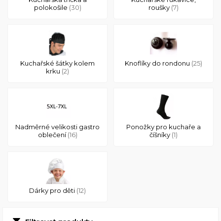
polokošile
(30)
roušky
(7)
Kuchařské šátky kolem
Knoflíky do rondonu
(25)
krku
(2)
Nadměrné velikosti gastro
Ponožky pro kuchaře a
oblečení
(16)
číšníky
(1)
Dárky pro děti
(12)