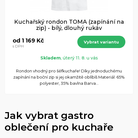
Kuchařský rondon TOMA (zapínání na
zip) - bílý, dlouhý rukáv
od 1 169 Kč
Vybrat variantu
s DPH
Skladem
, úterý 11. 8. u vás
Rondon vhodný pro šéfkuchaře! Díky jednoduchému
zapínání na boční zip si jej okamžitě oblíbíš Materiál: 65%
polyester, 35% bavlna Barva...
Jak vybrat gastro
oblečení pro kuchaře