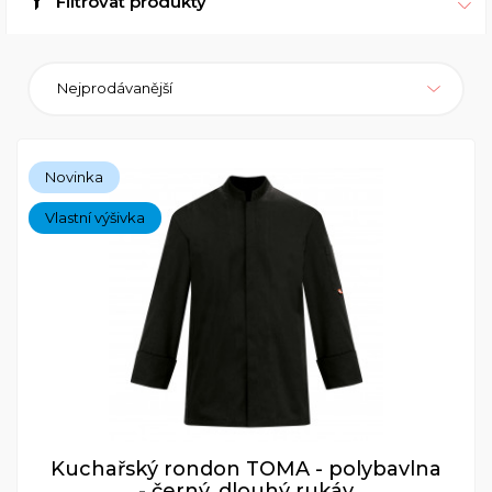
Filtrovat produkty
Nejprodávanější
Novinka
Vlastní výšivka
Kuchařský rondon TOMA - polybavlna
- černý, dlouhý rukáv