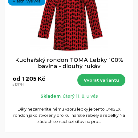
Vlastní výšivka
Kuchařský rondon TOMA Lebky 100%
bavlna - dlouhý rukáv
od 1 205 Kč
Vybrat variantu
s DPH
Skladem
, úterý 11. 8. u vás
​Díky nezaměnitelnému vzoru lebky je tento UNISEX
rondon jako stvořený pro kulinářské rebely a rebelky Na
zádech se nachází síťovina pro...