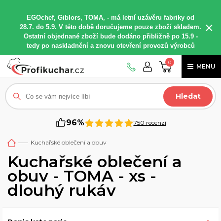
EGOchef, Giblors, TOMA, -
má letní
uzávěru fabriky od
×
28.7. do 5.9. V této době
doručujeme
pouze zboží skladem.
Ostatní
objednané
zboží bude dodáno
přibližně
po 15.9 -
t
edy po naskladnění a znovu otevření provozů výrobců
0
MENU
Hledat
96%
750 recenzí
Kuchařské oblečení a obuv
Kuchařské oblečení a
obuv - TOMA - xs -
dlouhý rukáv