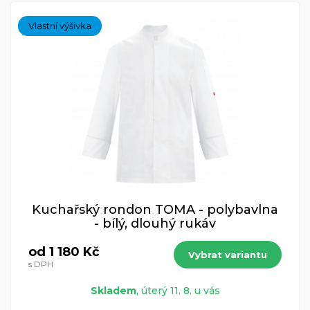
Vlastní výšivka
Kuchařský rondon TOMA - polybavlna
- bílý, dlouhý rukáv
od 1 180 Kč
Vybrat variantu
s DPH
Skladem
, úterý 11. 8. u vás