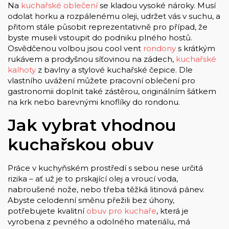
Na
kuchařské oblečení
se kladou vysoké nároky. Musí
odolat horku a rozpálenému oleji, udržet vás v suchu, a
přitom stále působit reprezentativně pro případ, že
byste museli vstoupit do podniku plného hostů.
Osvědčenou volbou jsou cool vent
rondony
s krátkým
rukávem a prodyšnou síťovinou na zádech,
kuchařské
kalhoty
z bavlny a stylové kuchařské čepice. Dle
vlastního uvážení můžete pracovní oblečení pro
gastronomii doplnit také zástěrou, originálním šátkem
na krk nebo barevnými knoflíky do rondonu.
Jak vybrat vhodnou
kuchařskou obuv
Práce v kuchyňském prostředí s sebou nese určitá
rizika – ať už je to prskající olej a vroucí voda,
nabroušené nože, nebo třeba těžká litinová pánev.
Abyste celodenní směnu přežili bez úhony,
potřebujete kvalitní
obuv pro kuchaře
, která je
vyrobena z pevného a odolného materiálu, má