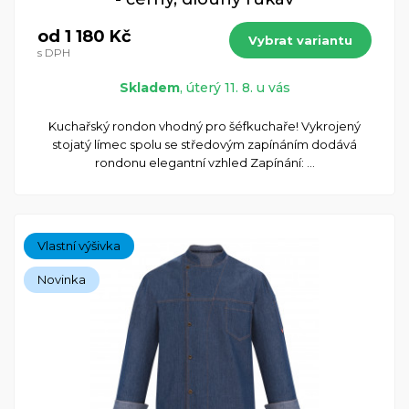
od 1 180 Kč
Vybrat variantu
s DPH
Skladem
, úterý 11. 8. u vás
​Kuchařský rondon vhodný pro šéfkuchaře! Vykrojený
stojatý límec spolu se středovým zapínáním dodává
rondonu elegantní vzhled Zapínání: ...
Vlastní výšivka
Novinka