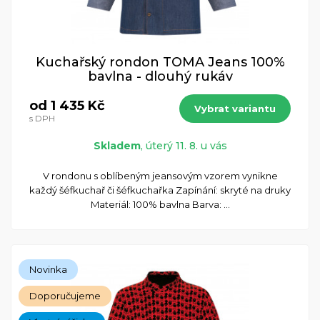
Kuchařský rondon TOMA Jeans 100%
bavlna - dlouhý rukáv
od 1 435 Kč
Vybrat variantu
s DPH
Skladem
, úterý 11. 8. u vás
​V rondonu s oblíbeným jeansovým vzorem vynikne
každý šéfkuchař či šéfkuchařka Zapínání: skryté na druky
Materiál: 100% bavlna Barva: ...
Novinka
Doporučujeme