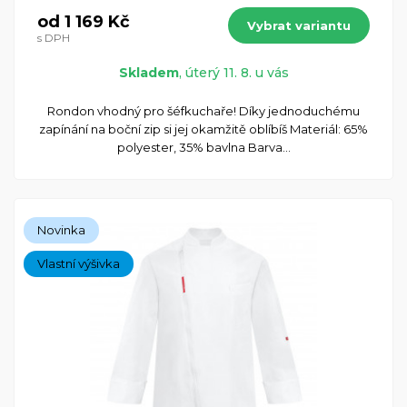
od 1 169 Kč
Vybrat variantu
s DPH
Skladem
, úterý 11. 8. u vás
Rondon vhodný pro šéfkuchaře! Díky jednoduchému
zapínání na boční zip si jej okamžitě oblíbíš Materiál: 65%
polyester, 35% bavlna Barva...
Novinka
Vlastní výšivka