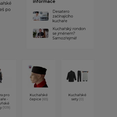
informace
hařské
eš po
Desatero
začínajícího
kuchaře
Kuchařský rondon
se jménem?
Samozřejmě!
ra pro
Kuchařské
Kuchařské
aře -
čepice
(65)
sety
(0)
yňské
ry
(109)