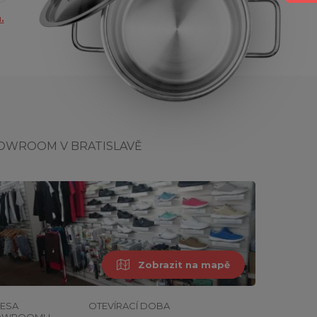
.
OWROOM V BRATISLAVĚ
Zobrazit na mapě
ESA
OTEVÍRACÍ DOBA