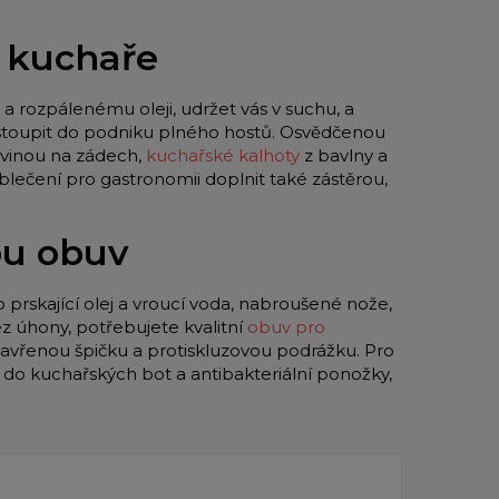
o kuchaře
a rozpálenému oleji, udržet vás v suchu, a
 vstoupit do podniku plného hostů. Osvědčenou
vinou na zádech,
kuchařské kalhoty
z bavlny a
blečení pro gastronomii doplnit také zástěrou,
ou obuv
o prskající olej a vroucí voda, nabroušené nože,
z úhony, potřebujete kvalitní
obuv pro
zavřenou špičku a protiskluzovou podrážku. Pro
y do kuchařských bot a antibakteriální ponožky,