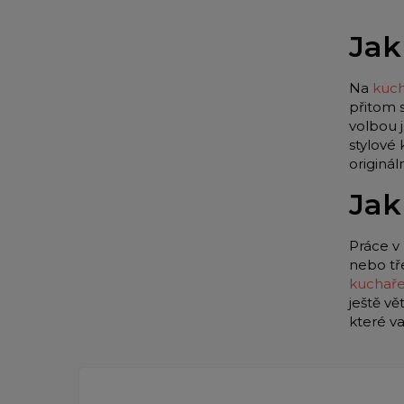
Jak
Na
kuch
přitom 
volbou 
stylové
originá
Jak
Práce v 
nebo tř
kuchař
ještě vě
které v