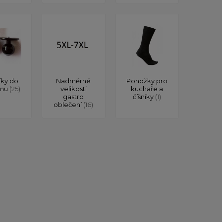
íky do
Nadměrné
Ponožky pro
onu
(25)
velikosti
kuchaře a
gastro
číšníky
(1)
oblečení
(16)