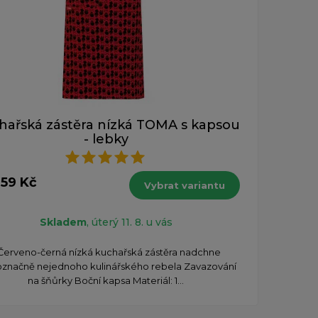
hařská zástěra nízká TOMA s kapsou
- lebky
359 Kč
Vybrat variantu
Skladem
, úterý 11. 8. u vás
ÄČerveno-černá nízká kuchařská zástěra nadchne
označně nejednoho kulinářského rebela Zavazování
na šňůrky Boční kapsa Materiál: 1...