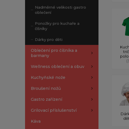
Nadměrné velikosti gastro
oblečení
Ponožky pro kuchaře a
číšníky
Dárky pro děti
Kuch
Oblečení pro číšníka a
tri
barmany
polo
(
Wellness oblečení a obuv
Kuchyňské nože
Broušení nožů
Gastro zařízení
Grilovací příslušenství
Dárk
dě
Káva