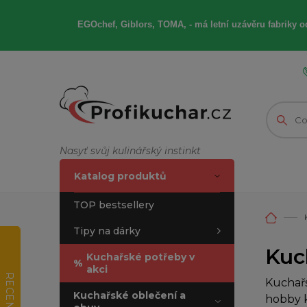
EGOchef, Giblors, TOMA, -
má letní
uzávěru fabriky od
Nasyť svůj kulinářský instinkt
Katalog produktů
TOP bestsellery
Tipy na dárky
Kuc
Kuchařské potřeby v
%
akci
RECENZE
Kuchařs
Kuchařské oblečení a
hobby k