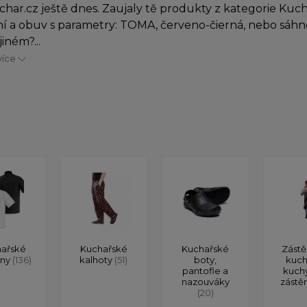
char.cz ještě dnes. Zaujaly tě produkty z kategorie Kuc
í a obuv s parametry: TOMA, červeno-čierná, nebo sáhn
iném?...
více
ařské
Kuchařské
Kuchařské
Zástě
ony
(136)
kalhoty
(51)
boty,
kuch
pantofle a
kuch
nazouváky
zástě
(20)