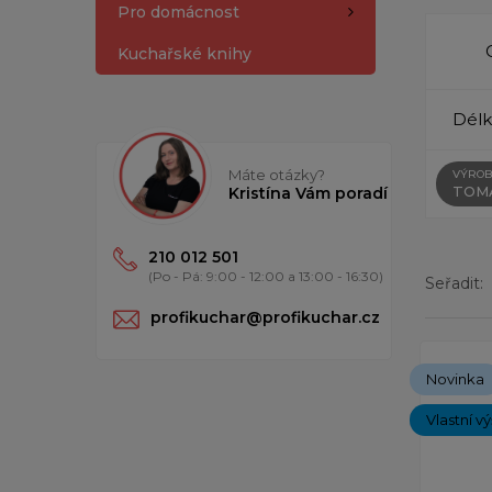
Pro domácnost
Kuchařské knihy
Délk
Máte otázky?
VÝROB
TOM
Kristína Vám poradí
210 012 501
(Po - Pá: 9:00 - 12:00 a 13:00 - 16:30)
Seřadit:
profikuchar@profikuchar.cz
Zobrazený
Novinka
Vlastní v