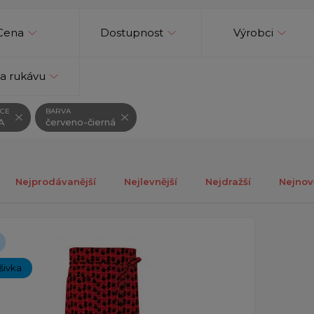
Cena
Dostupnost
Výrobci
a rukávu
CE
BARVA
A
červeno-čierná
Nejprodávanější
Nejlevnější
Nejdražší
Nejnov
ch 1-1 z celkově 1 záznamů.
ýšivka