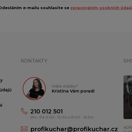
Odesláním e-mailu souhlasíte se
zpracováním osobních údajů
KONTAKTY
SH
y
Máte otázky?
údajů
Kristína Vám poradí
I
210 012 501
(Po - Pá: 9:00 - 12:00 a 13:00 - 16:30)
ADR
profikuchar@profikuchar.cz