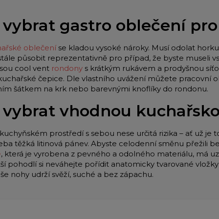
 vybrat gastro oblečení pr
ařské oblečení
se kladou vysoké nároky. Musí odolat horku 
stále působit reprezentativně pro případ, že byste museli
jsou cool vent
rondony
s krátkým rukávem a prodyšnou síťo
 kuchařské čepice. Dle vlastního uvážení můžete pracovní o
lním šátkem na krk nebo barevnými knoflíky do rondonu.
 vybrat vhodnou kuchařsk
kuchyňském prostředí s sebou nese určitá rizika – ať už je t
eba těžká litinová pánev. Abyste celodenní směnu přežili be
e
, která je vyrobena z pevného a odolného materiálu, má u
tší pohodlí si neváhejte pořídit anatomicky tvarované vložk
aše nohy udrží svěží, suché a bez zápachu.