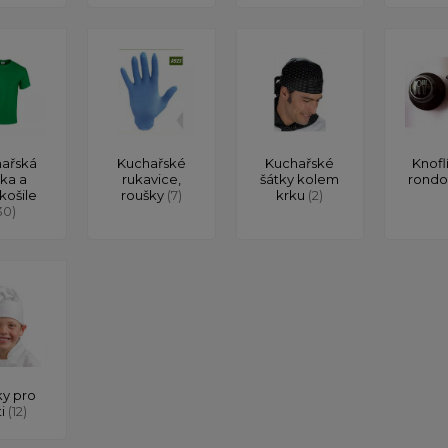
ařská
Kuchařské
Kuchařské
Knofl
čka a
rukavice,
šátky kolem
rond
košile
roušky
(7)
krku
(2)
30)
y pro
ti
(12)