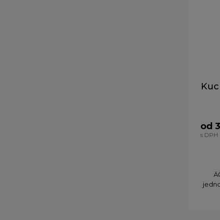
Kuc
od 
s DPH
​
jedn