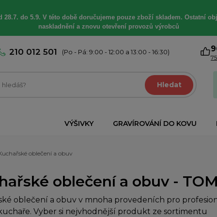
 28.7. do 5.9. V této době
doručujeme
pouze zboží skladem. Ostatní
ob
naskladnění a znovu otevření provozů výrobců
9
210 012 501
(Po - Pá: 9:00 - 12:00 a 13:00 - 16:30)
75
Hledat
VÝŠIVKY
GRAVÍROVÁNÍ DO KOVU
Kuchařské oblečení a obuv
hařské oblečení a obuv - TOM
ké oblečení a obuv v mnoha provedeních pro profesioná
uchaře. Vyber si nejvhodnější produkt ze sortimentu