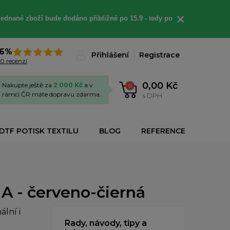
×
jednané
zboží bude dodáno
přibližně
po 15.9 - t
edy po
6%
Přihlášení
Registrace
0 recenzí
0,00 Kč
Nakupte ještě za
2 000 Kč
a v
0
rámci ČR máte dopravu zdarma.
s DPH
DTF POTISK TEXTILU
BLOG
REFERENCE
A - červeno-čierná
lní i
Rady, návody, tipy a