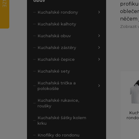
obuv
profiku
oblečen
Kuchařské rondony
něčem j
Kuchařské kalhoty
Zobrazit 
Kuchařská obuv
Kuchařské zástěry
Kuchařské čepice
Kuchařské sety
Kuchařská trička a
polokošile
Kuchařské rukavice,
roušky
Kuch
rond
Kuchařské šátky kolem
krku
Knoflíky do rondonu