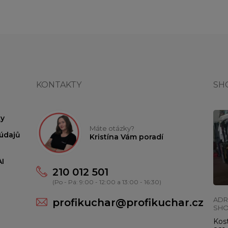
KONTAKTY
SH
y
Máte otázky?
údajů
Kristína Vám poradí
I
210 012 501
(Po - Pá: 9:00 - 12:00 a 13:00 - 16:30)
ADR
profikuchar@profikuchar.cz
SH
Kost