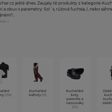
char.cz ještě dnes. Zaujaly tě produkty z kategorie Kuc
í a obuv s parametry: Sol´s, růžová fuchsia, l, nebo sáhn
iném?...
více
ařské
Kuchařské
Kuchařské
Zástě
ony
(136)
kalhoty
(51)
boty,
kuch
pantofle a
kuch
nazouváky
zástě
(20)