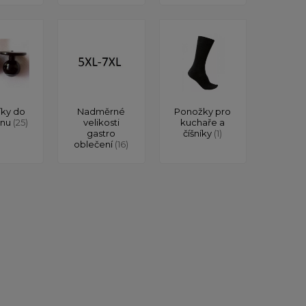
íky do
Nadměrné
Ponožky pro
onu
(25)
velikosti
kuchaře a
gastro
číšníky
(1)
oblečení
(16)