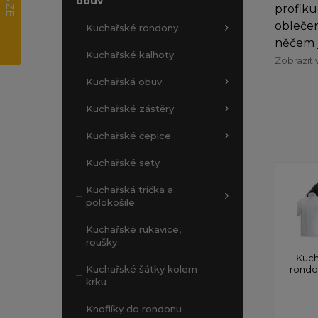
obuv
profiku
oblečen
Kuchařské rondony
něčem j
Kuchařské kalhoty
Zobrazit 
Kuchařská obuv
Kuchařské zástěry
Kuchařské čepice
Kuchařské sety
Kuchařská trička a
polokošile
Kuchařské rukavice,
roušky
Kuch
rond
Kuchařské šátky kolem
krku
Knoflíky do rondonu