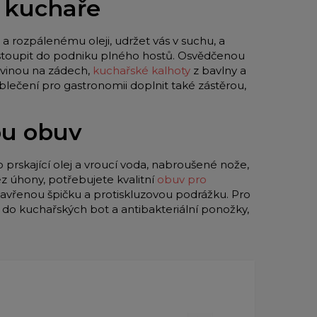
o kuchaře
a rozpálenému oleji, udržet vás v suchu, a
 vstoupit do podniku plného hostů. Osvědčenou
vinou na zádech,
kuchařské kalhoty
z bavlny a
blečení pro gastronomii doplnit také zástěrou,
ou obuv
o prskající olej a vroucí voda, nabroušené nože,
z úhony, potřebujete kvalitní
obuv pro
zavřenou špičku a protiskluzovou podrážku. Pro
y do kuchařských bot a antibakteriální ponožky,