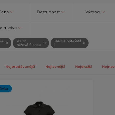
Cena
Dostupnost
Výrobci
a rukávu
CE
BARVA
VELIKOST OBLEČENÍ
růžová fuchsia
l
Nejprodávanější
Nejlevnější
Nejdražší
Nejnov
ch 1-1 z celkově 1 záznamů.
ýšivka