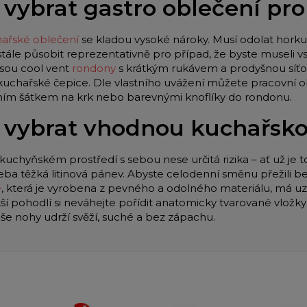
 vybrat gastro oblečení pr
ařské oblečení
se kladou vysoké nároky. Musí odolat horku 
stále působit reprezentativně pro případ, že byste museli
jsou cool vent
rondony
s krátkým rukávem a prodyšnou síťo
 kuchařské čepice. Dle vlastního uvážení můžete pracovní o
lním šátkem na krk nebo barevnými knoflíky do rondonu.
 vybrat vhodnou kuchařsk
kuchyňském prostředí s sebou nese určitá rizika – ať už je t
eba těžká litinová pánev. Abyste celodenní směnu přežili be
e
, která je vyrobena z pevného a odolného materiálu, má u
tší pohodlí si neváhejte pořídit anatomicky tvarované vložk
aše nohy udrží svěží, suché a bez zápachu.