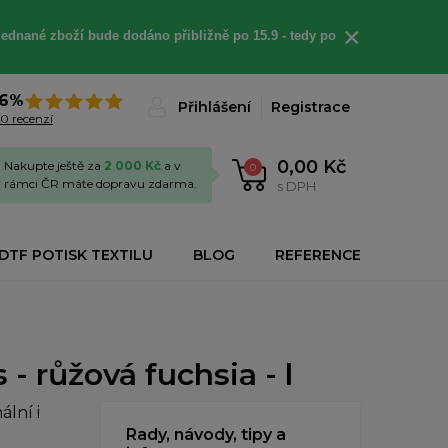
×
jednané
zboží bude dodáno
přibližně
po 15.9 - t
edy po
6%
Přihlášení
Registrace
0 recenzí
0,00 Kč
Nakupte ještě za
2 000 Kč
a v
0
rámci ČR máte dopravu zdarma.
s DPH
DTF POTISK TEXTILU
BLOG
REFERENCE
- růžová fuchsia - l
lní i
Rady, návody, tipy a