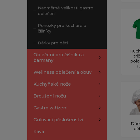
Nadměrné velikosti gastro
oblečení
Ponožky pro kuchaře a
číšníky
Dárky pro děti
Kuch
Oblečení pro číšníka a
tri
barmany
polo
(
Wellness oblečení a obuv
Kuchyňské nože
Broušení nožů
Gastro zařízení
Grilovací příslušenství
Dárk
dě
Káva