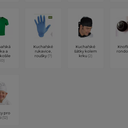
ařská
Kuchařské
Kuchařské
Knofl
čka a
rukavice,
šátky kolem
rond
košile
roušky
(7)
krku
(2)
30)
y pro
ti
(12)