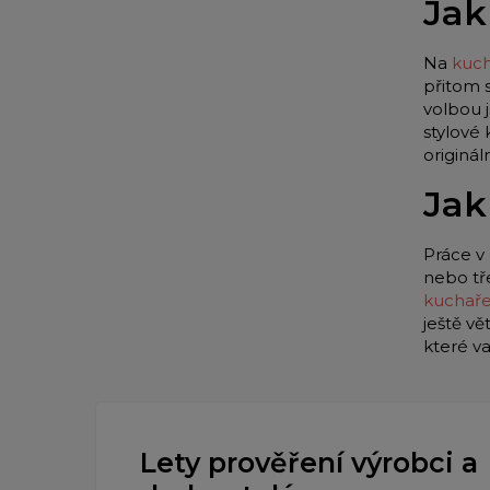
Jak
Na
kuch
přitom 
volbou 
stylové
originá
Jak
Práce v 
nebo tř
kuchař
ještě vě
které v
Lety prověření výrobci a