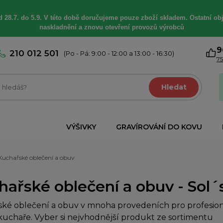
 28.7. do 5.9. V této době
doručujeme
pouze zboží skladem. Ostatní
ob
naskladnění a znovu otevření provozů výrobců
9
210 012 501
(Po - Pá: 9:00 - 12:00 a 13:00 - 16:30)
75
Hledat
VÝŠIVKY
GRAVÍROVÁNÍ DO KOVU
Kuchařské oblečení a obuv
ařské oblečení a obuv - Sol´s 
ké oblečení a obuv v mnoha provedeních pro profesioná
uchaře. Vyber si nejvhodnější produkt ze sortimentu