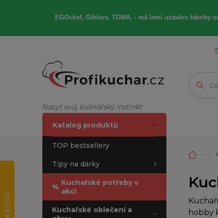
EGOchef, Giblors, TOMA, -
má letní
uzávěru fabriky od
Nasyť svůj kulinářský instinkt
Katalog produktů
TOP bestsellery
Tipy na dárky
Kuch
Kuchařské potřeby v
%
akci
RECENZE
Kuchařs
Kuchařské oblečení a
hobby k