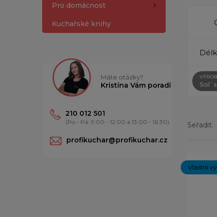
Pro domácnost
Kuchařské knihy
Délk
Máte otázky?
VÝROB
Sol´s
Kristína Vám poradí
210 012 501
(Po - Pá: 9:00 - 12:00 a 13:00 - 16:30)
Seřadit:
profikuchar@profikuchar.cz
Zobrazený
Vlastní v