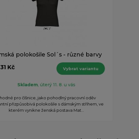
ská polokošile Sol´s - různé barvy
31 Kč
Vybrat variantu
Skladem
, úterý 11. 8. u vás
hodné pro číšnice, jako pohodlný pracovní oděv
ntní přizpůsobivá polokošile s dámským střihem, ve
kterém vynikne ženská postava Mat...