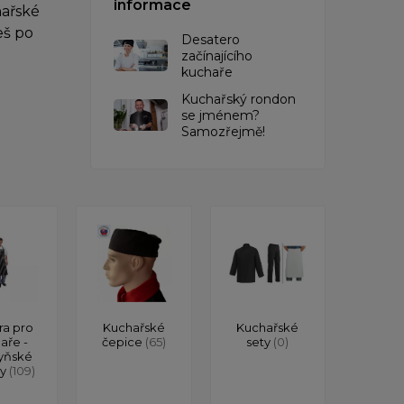
informace
hařské
eš po
Desatero
začínajícího
kuchaře
Kuchařský rondon
se jménem?
Samozřejmě!
ra pro
Kuchařské
Kuchařské
aře -
čepice
(65)
sety
(0)
yňské
ry
(109)