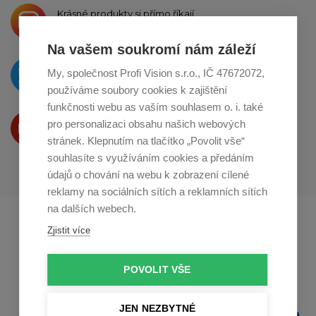
Krásné produkty si přímo říkají
o sdílení na
Instagramu
Na vašem soukromí nám záleží
O novinkách píšeme
My, společnost Profi Vision s.r.o., IČ 47672072,
na
Twitteru
používáme soubory cookies k zajištění
funkčnosti webu as vaším souhlasem o. i. také
Produkty Vám představujeme
pro personalizaci obsahu našich webových
na
Youtube
stránek. Klepnutím na tlačítko „Povolit vše“
souhlasíte s využíváním cookies a předáním
údajů o chování na webu k zobrazení cílené
reklamy na sociálních sítích a reklamních sítích
na dalších webech.
Profikuchar.sk
Profikoch.at
Zjistit více
Profiszakacs.hu
POVOLIT VŠE
JEN NEZBYTNÉ