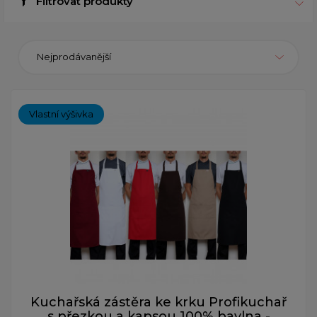
Filtrovat produkty
Nejprodávanější
Vlastní výšivka
Kuchařská zástěra ke krku Profikuchař
s přezkou a kapsou 100% bavlna -