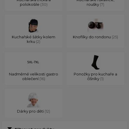
polokošile
(30)
roušky
(7)
Kuchařské šátky kolem
Knoflíky do rondonu
(25)
krku
(2)
Nadměrné velikosti gastro
Ponožky pro kuchaře a
oblečení
(16)
číšníky
(1)
Dárky pro děti
(12)