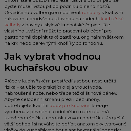
přitom stále působit reprezentativně pro případ, že
byste museli vstoupit do podniku plného hostů.
Osvědčenou volbou jsou cool vent
rondony
s krátkým
rukávem a prodyšnou síťovinou na zádech,
kuchařské
kalhoty
z bavlny a stylové kuchařské čepice. Dle
vlastního uvážení můžete pracovní oblečení pro
gastronomii doplnit také zástěrou, originálním šátkem
na krk nebo barevnými knoflíky do rondonu.
Jak vybrat vhodnou
kuchařskou obuv
Práce v kuchyňském prostředí s sebou nese určitá
rizika – ať už je to prskající olej a vroucí voda,
nabroušené nože, nebo třeba těžká litinová pánev.
Abyste celodenní směnu přežili bez úhony,
potřebujete kvalitní
obuv pro kuchaře
, která je
vyrobena z pevného a odolného materiálu, má
uzavřenou špičku a protiskluzovou podrážku. Pro ještě
větší pohodlí si neváhejte pořídit anatomicky tvarované
vložky do kuchařských bot a antibakteriální ponožky,