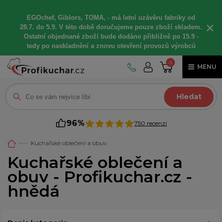
EGOchef, Giblors, TOMA, -
má letní
uzávěru fabriky od
×
28.7. do 5.9. V této době
doručujeme
pouze zboží skladem.
Ostatní
objednané
zboží bude dodáno
přibližně
po 15.9 -
t
edy po naskladnění a znovu otevření provozů výrobců
0
MENU
Hledat
96%
750 recenzí
Kuchařské oblečení a obuv
Kuchařské oblečení a
obuv - Profikuchar.cz -
hnědá