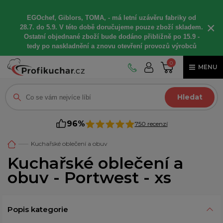
EGOchef, Giblors, TOMA, -
má letní
uzávěru fabriky od
×
28.7. do 5.9. V této době
doručujeme
pouze zboží skladem.
Ostatní
objednané
zboží bude dodáno
přibližně
po 15.9 -
t
edy po naskladnění a znovu otevření provozů výrobců
0
MENU
Hledat
96%
750 recenzí
Kuchařské oblečení a obuv
Kuchařské oblečení a
obuv - Portwest - xs
Popis kategorie