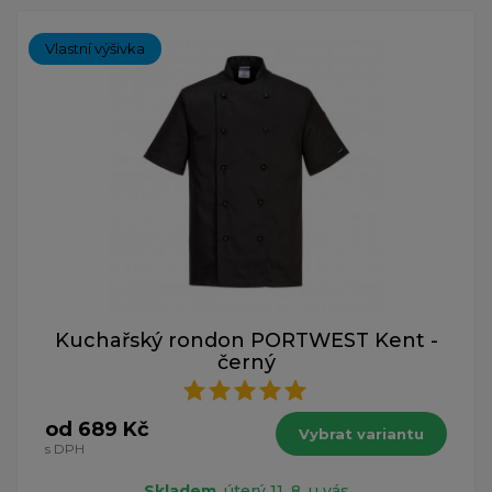
Vlastní výšivka
Kuchařský rondon PORTWEST Kent -
černý
od 689 Kč
Vybrat variantu
s DPH
Skladem
, úterý 11. 8. u vás