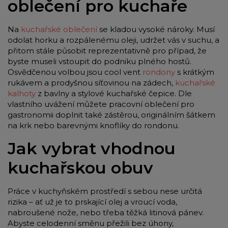
oblečení pro kuchaře
Na
kuchařské oblečení
se kladou vysoké nároky. Musí
odolat horku a rozpálenému oleji, udržet vás v suchu, a
přitom stále působit reprezentativně pro případ, že
byste museli vstoupit do podniku plného hostů.
Osvědčenou volbou jsou cool vent
rondony
s krátkým
rukávem a prodyšnou síťovinou na zádech,
kuchařské
kalhoty
z bavlny a stylové kuchařské čepice. Dle
vlastního uvážení můžete pracovní oblečení pro
gastronomii doplnit také zástěrou, originálním šátkem
na krk nebo barevnými knoflíky do rondonu.
Jak vybrat vhodnou
kuchařskou obuv
Práce v kuchyňském prostředí s sebou nese určitá
rizika – ať už je to prskající olej a vroucí voda,
nabroušené nože, nebo třeba těžká litinová pánev.
Abyste celodenní směnu přežili bez úhony,