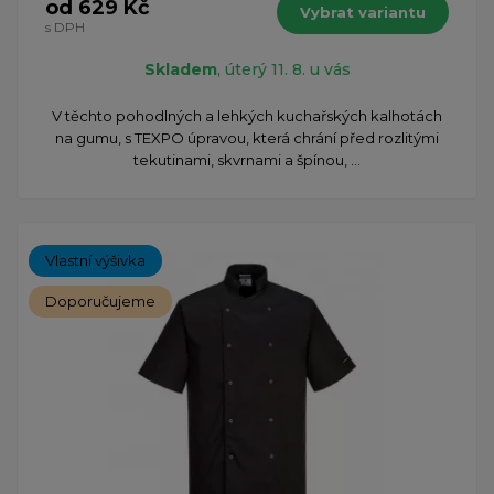
od 629 Kč
Vybrat variantu
s DPH
Skladem
, úterý 11. 8. u vás
V těchto pohodlných a lehkých kuchařských kalhotách
na gumu, s TEXPO úpravou, která chrání před rozlitými
tekutinami, skvrnami a špínou, ...
Vlastní výšivka
Doporučujeme