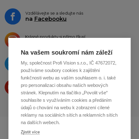
Vzdělávejte se a sledujte nás
na
Facebooku
Krásné produkty si přímo říkají
o sdílení na
Instagramu
Na vašem soukromí nám záleží
O novinkách píšeme
My, společnost Profi Vision s.r.o., IČ 47672072,
na
Twitteru
používáme soubory cookies k zajištění
funkčnosti webu as vaším souhlasem o. i. také
Produkty Vám představujeme
pro personalizaci obsahu našich webových
na
Youtube
stránek. Klepnutím na tlačítko „Povolit vše“
souhlasíte s využíváním cookies a předáním
údajů o chování na webu k zobrazení cílené
reklamy na sociálních sítích a reklamních sítích
na dalších webech.
Profikuchar.sk
Profikoch.at
Zjistit více
Profiszakacs.hu