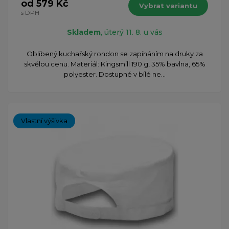
od 579 Kč
Vybrat variantu
s DPH
Skladem
, úterý 11. 8. u vás
Oblíbený kuchařský rondon se zapínáním na druky za
skvělou cenu. Materiál: Kingsmill 190 g, 35% bavlna, 65%
polyester. Dostupné v bílé ne...
Vlastní výšivka