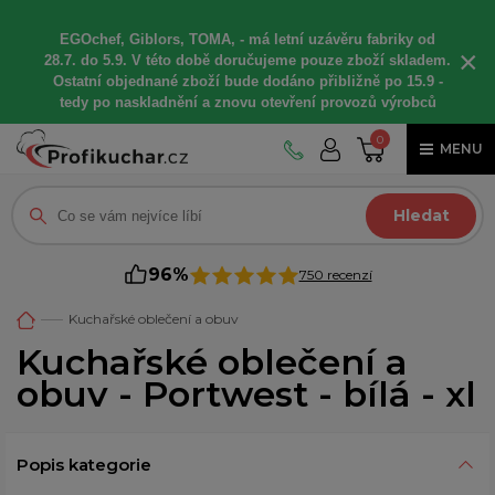
EGOchef, Giblors, TOMA, -
má letní
uzávěru fabriky od
×
28.7. do 5.9. V této době
doručujeme
pouze zboží skladem.
Ostatní
objednané
zboží bude dodáno
přibližně
po 15.9 -
t
edy po naskladnění a znovu otevření provozů výrobců
0
MENU
Hledat
96%
750 recenzí
Kuchařské oblečení a obuv
Kuchařské oblečení a
obuv - Portwest - bílá - xl
Popis kategorie