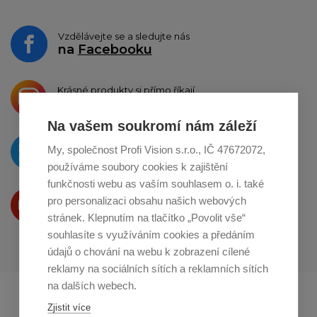
Vzdělávejte se a sledujte nás
na
Facebooku
Krásné produkty si přímo říkají
o sdílení na
Instagramu
Na vašem soukromí nám záleží
O novinkách píšeme
My, společnost Profi Vision s.r.o., IČ 47672072,
na
Twitteru
používáme soubory cookies k zajištění
funkčnosti webu as vaším souhlasem o. i. také
Produkty Vám představujeme
pro personalizaci obsahu našich webových
na
Youtube
stránek. Klepnutím na tlačítko „Povolit vše“
souhlasíte s využíváním cookies a předáním
údajů o chování na webu k zobrazení cílené
reklamy na sociálních sítích a reklamních sítích
na dalších webech.
Profikuchar.sk
Profikoch.at
Zjistit více
Profiszakacs.hu