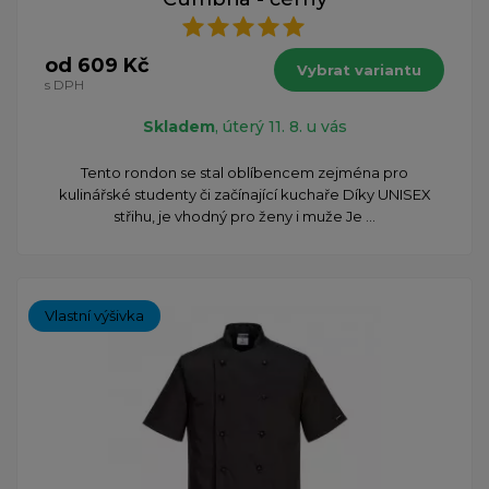
od 609 Kč
Vybrat variantu
s DPH
Skladem
, úterý 11. 8. u vás
Tento rondon se stal oblíbencem zejména pro
kulinářské studenty či začínající kuchaře Díky UNISEX
střihu, je vhodný pro ženy i muže Je ...
Vlastní výšivka