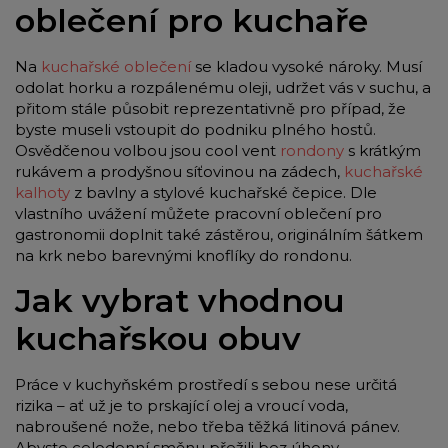
oblečení pro kuchaře
Na
kuchařské oblečení
se kladou vysoké nároky. Musí
odolat horku a rozpálenému oleji, udržet vás v suchu, a
přitom stále působit reprezentativně pro případ, že
byste museli vstoupit do podniku plného hostů.
Osvědčenou volbou jsou cool vent
rondony
s krátkým
rukávem a prodyšnou síťovinou na zádech,
kuchařské
kalhoty
z bavlny a stylové kuchařské čepice. Dle
vlastního uvážení můžete pracovní oblečení pro
gastronomii doplnit také zástěrou, originálním šátkem
na krk nebo barevnými knoflíky do rondonu.
Jak vybrat vhodnou
kuchařskou obuv
Práce v kuchyňském prostředí s sebou nese určitá
rizika – ať už je to prskající olej a vroucí voda,
nabroušené nože, nebo třeba těžká litinová pánev.
Abyste celodenní směnu přežili bez úhony,