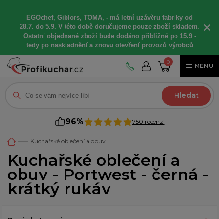
EGOchef, Giblors, TOMA, -
má letní
uzávěru fabriky od
×
28.7. do 5.9. V této době
doručujeme
pouze zboží skladem.
Ostatní
objednané
zboží bude dodáno
přibližně
po 15.9 -
t
edy po naskladnění a znovu otevření provozů výrobců
0
MENU
Hledat
96%
750 recenzí
Kuchařské oblečení a obuv
Kuchařské oblečení a
obuv - Portwest - černá -
krátký rukáv