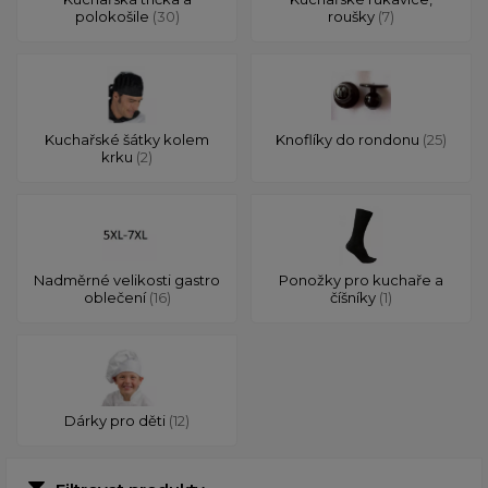
polokošile
(30)
roušky
(7)
Kuchařské šátky kolem
Knoflíky do rondonu
(25)
krku
(2)
Nadměrné velikosti gastro
Ponožky pro kuchaře a
oblečení
(16)
číšníky
(1)
Dárky pro děti
(12)