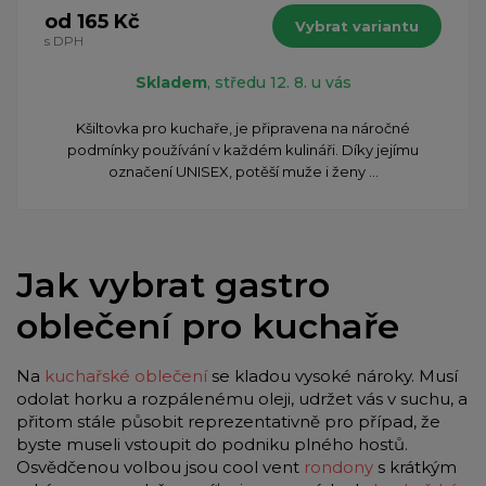
od 165 Kč
Vybrat variantu
s DPH
Skladem
, středu 12. 8. u vás
​Kšiltovka pro kuchaře, je připravena na náročné
podmínky používání v každém kulináři. Díky jejímu
označení UNISEX, potěší muže i ženy ...
Jak vybrat gastro
oblečení pro kuchaře
Na
kuchařské oblečení
se kladou vysoké nároky. Musí
odolat horku a rozpálenému oleji, udržet vás v suchu, a
přitom stále působit reprezentativně pro případ, že
byste museli vstoupit do podniku plného hostů.
Osvědčenou volbou jsou cool vent
rondony
s krátkým