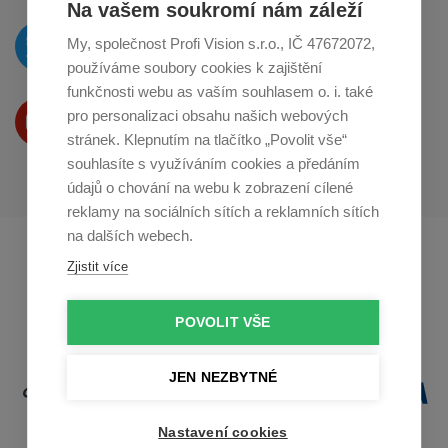
Na vašem soukromí nám záleží
O novinkách píšeme
My, společnost Profi Vision s.r.o., IČ 47672072,
na
Twitteru
používáme soubory cookies k zajištění
funkčnosti webu as vaším souhlasem o. i. také
Produkty Vám představujeme
pro personalizaci obsahu našich webových
na
Youtube
stránek. Klepnutím na tlačítko „Povolit vše“
souhlasíte s využíváním cookies a předáním
údajů o chování na webu k zobrazení cílené
reklamy na sociálních sítích a reklamních sítích
na dalších webech.
Profikuchar.sk
Profikoch.at
Zjistit více
Profiszakacs.hu
POVOLIT VŠE
JEN NEZBYTNÉ
Nastavení cookies