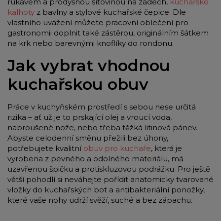
rukávem a prodyšnou síťovinou na zádech,
kuchařské
kalhoty
z bavlny a stylové kuchařské čepice. Dle
vlastního uvážení můžete pracovní oblečení pro
gastronomii doplnit také zástěrou, originálním šátkem
na krk nebo barevnými knoflíky do rondonu.
Jak vybrat vhodnou
kuchařskou obuv
Práce v kuchyňském prostředí s sebou nese určitá
rizika – ať už je to prskající olej a vroucí voda,
nabroušené nože, nebo třeba těžká litinová pánev.
Abyste celodenní směnu přežili bez úhony,
potřebujete kvalitní
obuv pro kuchaře
, která je
vyrobena z pevného a odolného materiálu, má
uzavřenou špičku a protiskluzovou podrážku. Pro ještě
větší pohodlí si neváhejte pořídit anatomicky tvarované
vložky do kuchařských bot a antibakteriální ponožky,
které vaše nohy udrží svěží, suché a bez zápachu.