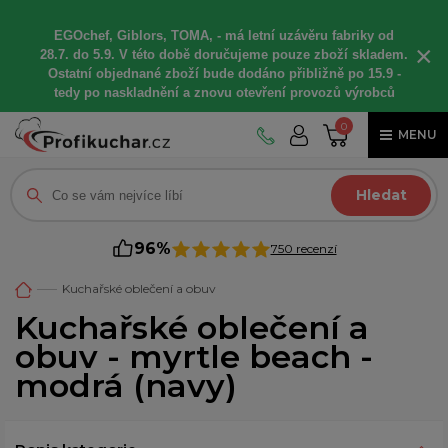
EGOchef, Giblors, TOMA, -
má letní
uzávěru fabriky od
×
28.7. do 5.9. V této době
doručujeme
pouze zboží skladem.
Ostatní
objednané
zboží bude dodáno
přibližně
po 15.9 -
t
edy po naskladnění a znovu otevření provozů výrobců
0
MENU
Hledat
96%
750 recenzí
Kuchařské oblečení a obuv
Kuchařské oblečení a
obuv - myrtle beach -
modrá (navy)