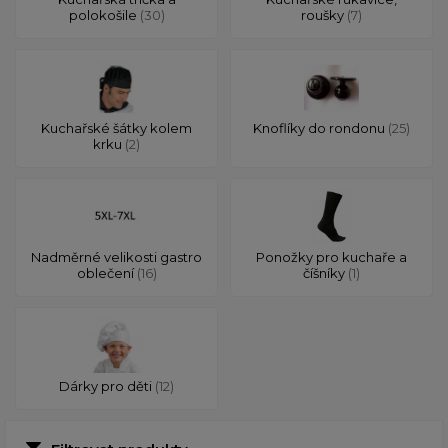
polokošile
(30)
roušky
(7)
Kuchařské šátky kolem
Knoflíky do rondonu
(25)
krku
(2)
Nadměrné velikosti gastro
Ponožky pro kuchaře a
oblečení
(16)
číšníky
(1)
Dárky pro děti
(12)