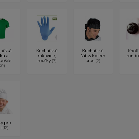
ařská
Kuchařské
Kuchařské
Knofl
čka a
rukavice,
šátky kolem
rond
košile
roušky
(7)
krku
(2)
30)
y pro
ti
(12)