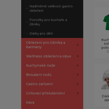
Nadměrné velikosti gastro
oblečení
Ponožky pro kuchaře a
číšníky
Dárky pro děti
Kuch
Oblečení pro číšníka a
tri
barmany
polo
(
Wellness oblečení a obuv
Kuchyňské nože
Broušení nožů
Gastro zařízení
Grilovací příslušenství
Dárk
dě
Káva