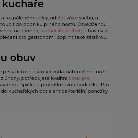
o kuchaře
a rozpálenému oleji, udržet vás v suchu, a
 vstoupit do podniku plného hostů. Osvědčenou
vinou na zádech,
kuchařské kalhoty
z bavlny a
blečení pro gastronomii doplnit také zástěrou,
ou obuv
o prskající olej a vroucí voda, nabroušené nože,
z úhony, potřebujete kvalitní
obuv pro
zavřenou špičku a protiskluzovou podrážku. Pro
y do kuchařských bot a antibakteriální ponožky,