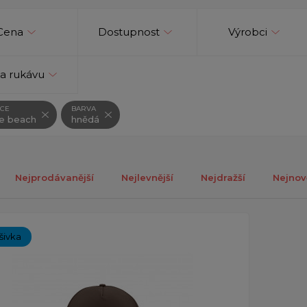
Cena
Dostupnost
Výrobci
a rukávu
CE
BARVA
le beach
hnědá
Nejprodávanější
Nejlevnější
Nejdražší
Nejnov
ch 1-1 z celkově 1 záznamů.
ýšivka