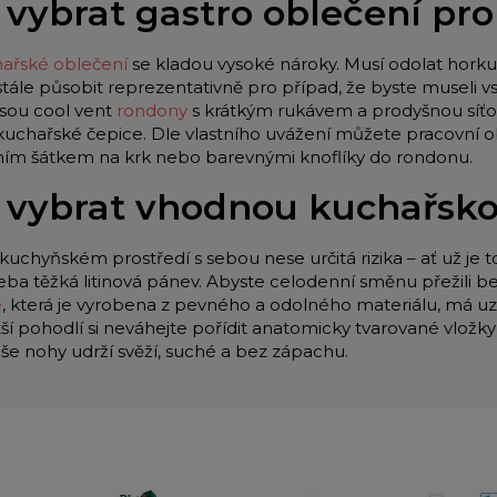
 vybrat gastro oblečení pr
ařské oblečení
se kladou vysoké nároky. Musí odolat horku 
stále působit reprezentativně pro případ, že byste museli
jsou cool vent
rondony
s krátkým rukávem a prodyšnou síťo
 kuchařské čepice. Dle vlastního uvážení můžete pracovní o
lním šátkem na krk nebo barevnými knoflíky do rondonu.
 vybrat vhodnou kuchařsk
kuchyňském prostředí s sebou nese určitá rizika – ať už je t
eba těžká litinová pánev. Abyste celodenní směnu přežili be
e
, která je vyrobena z pevného a odolného materiálu, má u
tší pohodlí si neváhejte pořídit anatomicky tvarované vložk
aše nohy udrží svěží, suché a bez zápachu.