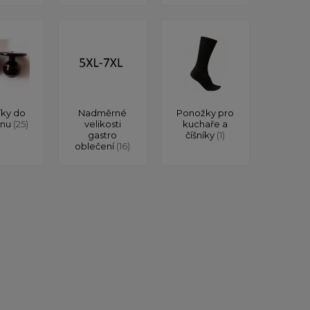
íky do
Nadměrné
Ponožky pro
onu
(25)
velikosti
kuchaře a
gastro
číšníky
(1)
oblečení
(16)