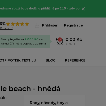
×
jednané
zboží bude dodáno
přibližně
po 15.9 - t
edy po
6%
Přihlášení
Registrace
0 recenzí
0,00 Kč
Nakupte ještě za
2 000 Kč
a v
0
rámci ČR máte dopravu zdarma.
s DPH
DTF POTISK TEXTILU
BLOG
REFERENCE
tle beach - hnědá
lní i
Rady, návody, tipy a