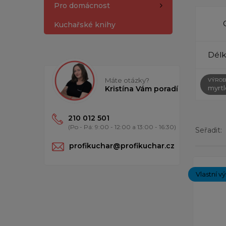
Pro domácnost
Kuchařské knihy
Délk
Máte otázky?
VÝROB
myrt
Kristína Vám poradí
210 012 501
(Po - Pá: 9:00 - 12:00 a 13:00 - 16:30)
Seřadit:
profikuchar@profikuchar.cz
Zobrazený
Vlastní v