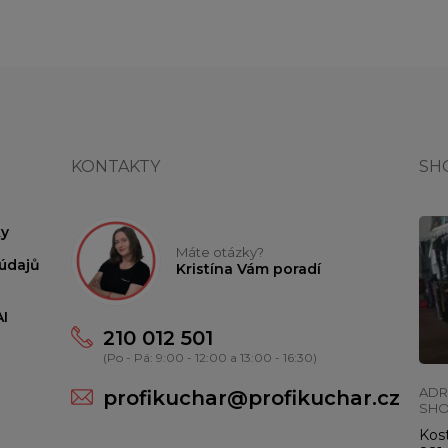
KONTAKTY
SH
y
Máte otázky?
údajů
Kristína Vám poradí
I
210 012 501
(Po - Pá: 9:00 - 12:00 a 13:00 - 16:30)
ADR
profikuchar@profikuchar.cz
SH
Kost