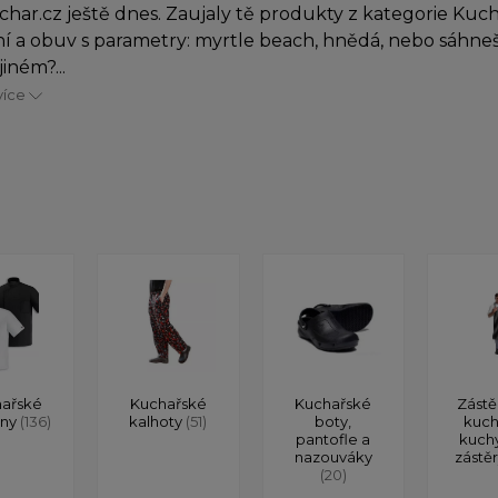
char.cz ještě dnes. Zaujaly tě produkty z kategorie Kuc
í a obuv s parametry: myrtle beach, hnědá, nebo sáhne
iném?...
více
ařské
Kuchařské
Kuchařské
Zástě
ony
(136)
kalhoty
(51)
boty,
kuch
pantofle a
kuch
nazouváky
zástě
(20)