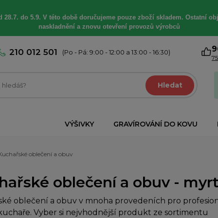
 28.7. do 5.9. V této době
doručujeme
pouze zboží skladem. Ostatní
ob
naskladnění a znovu otevření provozů výrobců
9
210 012 501
(Po - Pá: 9:00 - 12:00 a 13:00 - 16:30)
75
Hledat
VÝŠIVKY
GRAVÍROVÁNÍ DO KOVU
Kuchařské oblečení a obuv
hařské oblečení a obuv - myr
ké oblečení a obuv v mnoha provedeních pro profesioná
uchaře. Vyber si nejvhodnější produkt ze sortimentu