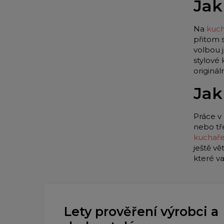
Jak
Na
kuch
přitom 
volbou 
stylové
originá
Jak
Práce v 
nebo tř
kuchař
ještě vě
které v
Lety prověření výrobci a