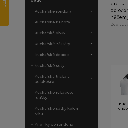
obuv
profiku
oblečen
Kuchařské rondony
něčem j
Kuchařské kalhoty
Zobrazit 
Kuchařská obuv
Kuchařské zástěry
Kuchařské čepice
Kuchařské sety
Kuchařská trička a
polokošile
Kuchařské rukavice,
roušky
Kuch
rond
Kuchařské šátky kolem
krku
Knoflíky do rondonu