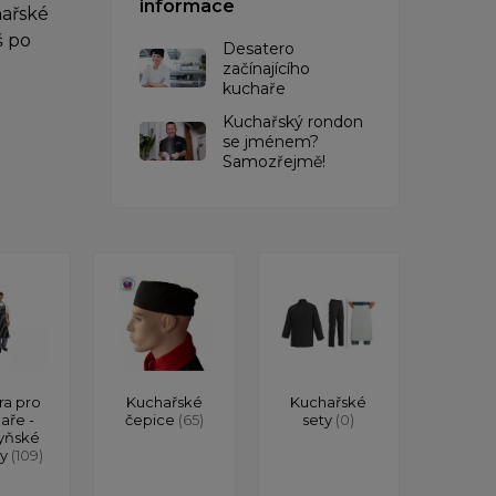
informace
hařské
š po
Desatero
začínajícího
kuchaře
Kuchařský rondon
se jménem?
Samozřejmě!
ra pro
Kuchařské
Kuchařské
aře -
čepice
(65)
sety
(0)
yňské
ry
(109)