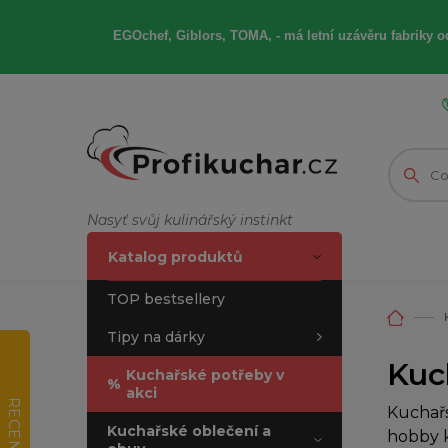
EGOchef, Giblors, TOMA, -
má letní
uzávěru fabriky od
Nasyť svůj kulinářský instinkt
Katalog produktů
TOP bestsellery
Tipy na dárky
Kuc
Kuchařské potřeby v
%
akci
RECENZE
Kuchařs
Kuchařské oblečení a
hobby k