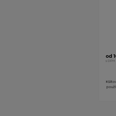
od 1
s DPH
Kšilt
použí