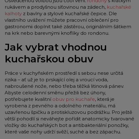
Osvědčenou volbou jsou cool vent
rondony
s krátkým
rukávem a prodyšnou síťovinou na zádech,
kuchařské
kalhoty
z bavlny a stylové kuchařské čepice. Dle
vlastního uvážení můžete pracovní oblečení pro
gastronomii doplnit také zástěrou, originálním šátkem
na krk nebo barevnými knoflíky do rondonu.
Jak vybrat vhodnou
kuchařskou obuv
Práce v kuchyňském prostředí s sebou nese určitá
rizika – ať už je to prskající olej a vroucí voda,
nabroušené nože, nebo třeba těžká litinová pánev.
Abyste celodenní směnu přežili bez úhony,
potřebujete kvalitní
obuv pro kuchaře
, která je
vyrobena z pevného a odolného materiálu, má
uzavřenou špičku a protiskluzovou podrážku. Pro ještě
větší pohodlí si neváhejte pořídit anatomicky tvarované
vložky do kuchařských bot a antibakteriální ponožky,
které vaše nohy udrží svěží, suché a bez zápachu.