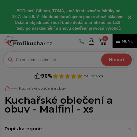
EGOchef, Giblors, TOMA, -
má letní
uzávěru fabriky od
×
28.7. do 5.9. V této době
doručujeme
pouze zboží skladem.
Ostatní
objednané
zboží bude dodáno
přibližně
po 15.9 -
t
edy po naskladnění a znovu otevření provozů výrobců
0
MENU
Hledat
96%
750 recenzí
Kuchařské oblečení a obuv
Kuchařské oblečení a
obuv - Malfini - xs
Popis kategorie