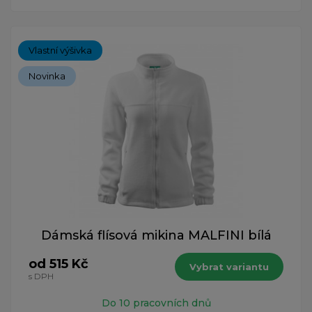
Vlastní výšivka
Novinka
Dámská flísová mikina MALFINI bílá
od 515 Kč
Vybrat variantu
s DPH
Do 10 pracovních dnů