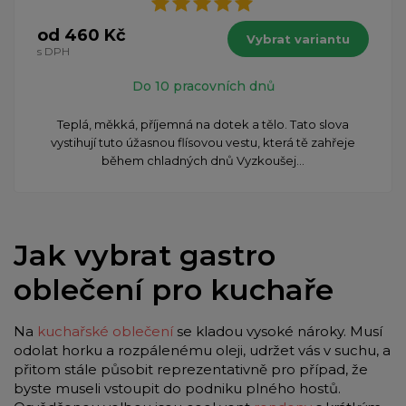
od 460 Kč
Vybrat variantu
s DPH
Do 10 pracovních dnů
Teplá, měkká, příjemná na dotek a tělo. Tato slova
vystihují tuto úžasnou flísovou vestu, která tě zahřeje
během chladných dnů Vyzkoušej...
Jak vybrat gastro
oblečení pro kuchaře
Na
kuchařské oblečení
se kladou vysoké nároky. Musí
odolat horku a rozpálenému oleji, udržet vás v suchu, a
přitom stále působit reprezentativně pro případ, že
byste museli vstoupit do podniku plného hostů.