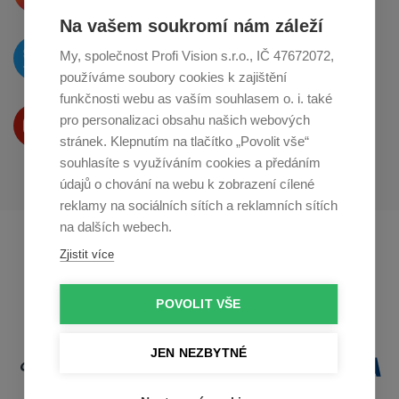
Na vašem soukromí nám záleží
O novinkách píšeme
My, společnost Profi Vision s.r.o., IČ 47672072,
na
Twitteru
používáme soubory cookies k zajištění
funkčnosti webu as vaším souhlasem o. i. také
Produkty Vám představujeme
pro personalizaci obsahu našich webových
na
Youtube
stránek. Klepnutím na tlačítko „Povolit vše“
souhlasíte s využíváním cookies a předáním
údajů o chování na webu k zobrazení cílené
reklamy na sociálních sítích a reklamních sítích
na dalších webech.
Profikuchar.sk
Profikoch.at
Zjistit více
Profiszakacs.hu
POVOLIT VŠE
JEN NEZBYTNÉ