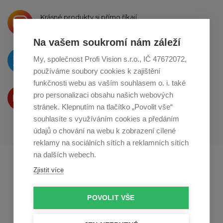
Krásné produkty si přímo říkají
o sdílení na
Instagramu
Na vašem soukromí nám záleží
O novinkách píšeme
My, společnost Profi Vision s.r.o., IČ 47672072,
na
Twitteru
používáme soubory cookies k zajištění
funkčnosti webu as vaším souhlasem o. i. také
Produkty Vám představujeme
pro personalizaci obsahu našich webových
na
Youtube
stránek. Klepnutím na tlačítko „Povolit vše“
souhlasíte s využíváním cookies a předáním
údajů o chování na webu k zobrazení cílené
reklamy na sociálních sítích a reklamních sítích
na dalších webech.
Profikuchar.sk
Profikoch.at
Zjistit více
Profiszakacs.hu
POVOLIT VŠE