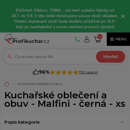
EGOchef, Giblors, TOMA, -
má letní
uzávěru fabriky od
×
28.7. do 5.9. V této době
doručujeme
pouze zboží skladem.
Ostatní
objednané
zboží bude dodáno
přibližně
po 15.9 -
t
edy po naskladnění a znovu otevření provozů výrobců
0
MENU
Hledat
96%
750 recenzí
Kuchařské oblečení a obuv
Kuchařské oblečení a
obuv - Malfini - černá - xs
Popis kategorie