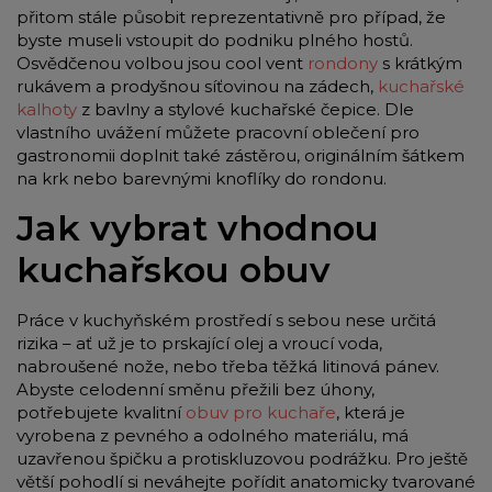
přitom stále působit reprezentativně pro případ, že
byste museli vstoupit do podniku plného hostů.
Osvědčenou volbou jsou cool vent
rondony
s krátkým
rukávem a prodyšnou síťovinou na zádech,
kuchařské
kalhoty
z bavlny a stylové kuchařské čepice. Dle
vlastního uvážení můžete pracovní oblečení pro
gastronomii doplnit také zástěrou, originálním šátkem
na krk nebo barevnými knoflíky do rondonu.
Jak vybrat vhodnou
kuchařskou obuv
Práce v kuchyňském prostředí s sebou nese určitá
rizika – ať už je to prskající olej a vroucí voda,
nabroušené nože, nebo třeba těžká litinová pánev.
Abyste celodenní směnu přežili bez úhony,
potřebujete kvalitní
obuv pro kuchaře
, která je
vyrobena z pevného a odolného materiálu, má
uzavřenou špičku a protiskluzovou podrážku. Pro ještě
větší pohodlí si neváhejte pořídit anatomicky tvarované