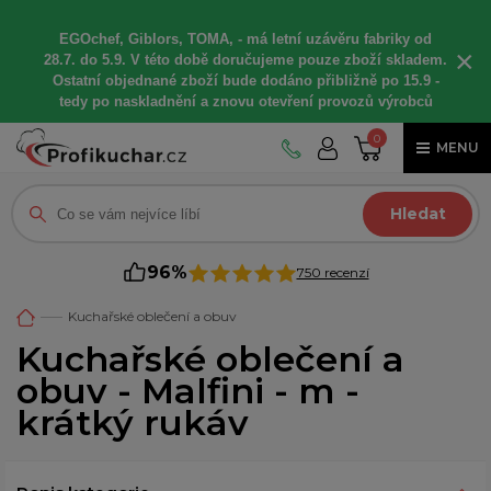
EGOchef, Giblors, TOMA, -
má letní
uzávěru fabriky od
×
28.7. do 5.9. V této době
doručujeme
pouze zboží skladem.
Ostatní
objednané
zboží bude dodáno
přibližně
po 15.9 -
t
edy po naskladnění a znovu otevření provozů výrobců
0
MENU
Hledat
96%
750 recenzí
Kuchařské oblečení a obuv
Kuchařské oblečení a
obuv - Malfini - m -
krátký rukáv