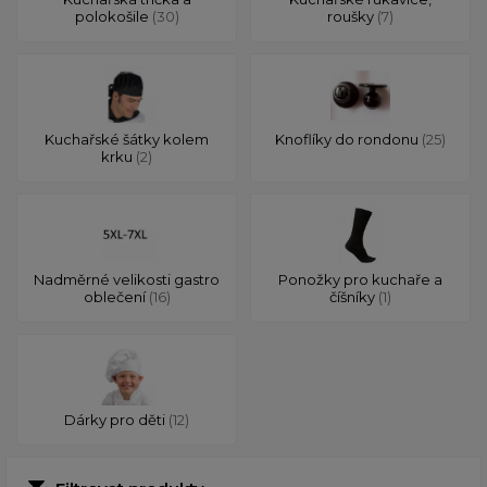
polokošile
(30)
roušky
(7)
Kuchařské šátky kolem
Knoflíky do rondonu
(25)
krku
(2)
Nadměrné velikosti gastro
Ponožky pro kuchaře a
oblečení
(16)
číšníky
(1)
Dárky pro děti
(12)