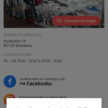
Zobrazit na mapě
ADRESA SHOWROOMU
Kostlivého 19
821 03 Bratislava
OTEVÍRACÍ DOBA
Po - Pá: 9:00 - 12:00 a 13:00 - 16:30
Vzdělávejte se a sledujte nás
na
Facebooku
Krásné produkty si přímo říkají
o sdílení na
Instagramu