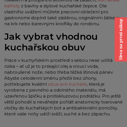
kalhoty
z bavlny a stylové kuchařské čepice. Dle
vlastního uvážení můžete pracovní oblečení pro
gastronomii doplnit také zástěrou, originálním šátkem
Sleva na první nákup
na krk nebo barevnými knoflíky do rondonu.
Jak vybrat vhodnou
kuchařskou obuv
Práce v kuchyňském prostředí s sebou nese určitá
rizika – ať už je to prskající olej a vroucí voda,
nabroušené nože, nebo třeba těžká litinová pánev.
Abyste celodenní směnu přežili bez úhony,
potřebujete kvalitní
obuv pro kuchaře
, která je
vyrobena z pevného a odolného materiálu, má
uzavřenou špičku a protiskluzovou podrážku. Pro ještě
větší pohodlí si neváhejte pořídit anatomicky tvarované
vložky do kuchařských bot a antibakteriální ponožky,
které vaše nohy udrží svěží, suché a bez zápachu.