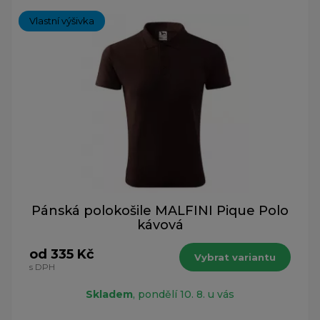
Vlastní výšivka
Pánská polokošile MALFINI Pique Polo
kávová
od 335 Kč
Vybrat variantu
s DPH
Skladem
, pondělí 10. 8. u vás