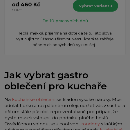
od 460 Kč
Vybrat variantu
s DPH
Do 10 pracovních dnů
Teplá, měkká, příjemná na dotek a tělo. Tato slova
vystihují tuto úžasnou flísovou vestu, která tě zahřeje
během chladných dnů Vyzkoušej...
Jak vybrat gastro
oblečení pro kuchaře
Na
kuchařské oblečení
se kladou vysoké nároky. Musí
odolat horku a rozpálenému oleji, udržet vás v suchu, a
přitom stále působit reprezentativně pro případ, že
byste museli vstoupit do podniku plného hostů.
Osvědčenou volbou jsou cool vent
rondony
s krátkým
rukávem a prodyšnou síťovinou na zádech,
kuchařské