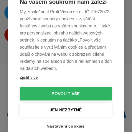
Na vašem soukromí nám záleží
O novinkách píšeme
My, společnost Profi Vision s.r.o., IČ 47672072,
na
Twitteru
používáme soubory cookies k zajištění
funkčnosti webu as vaším souhlasem o. i. také
Produkty Vám představujeme
pro personalizaci obsahu našich webových
na
Youtube
stránek. Klepnutím na tlačítko „Povolit vše“
souhlasíte s využíváním cookies a předáním
údajů o chování na webu k zobrazení cílené
reklamy na sociálních sítích a reklamních sítích
na dalších webech.
Profikuchar.sk
Profikoch.at
Zjistit více
Profiszakacs.hu
POVOLIT VŠE
JEN NEZBYTNÉ
Nastavení cookies