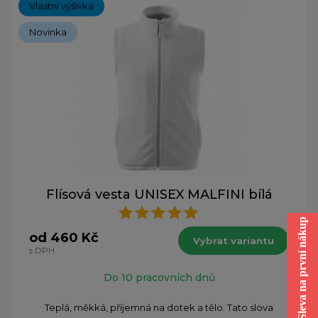
Vlastní výšivka
Novinka
Flísová vesta UNISEX MALFINI bílá
Sleva na první nákup
od 460 Kč
Vybrat variantu
s DPH
Do 10 pracovních dnů
Teplá, měkká, příjemná na dotek a tělo. Tato slova