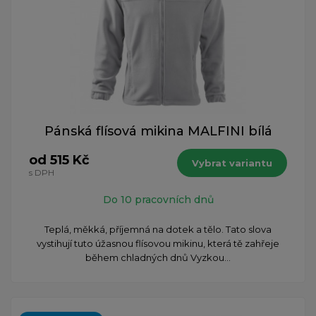
Pánská flísová mikina MALFINI bílá
od 515 Kč
Vybrat variantu
s DPH
Do 10 pracovních dnů
​Teplá, měkká, příjemná na dotek a tělo. Tato slova
vystihují tuto úžasnou flísovou mikinu, která tě zahřeje
během chladných dnů Vyzkou...