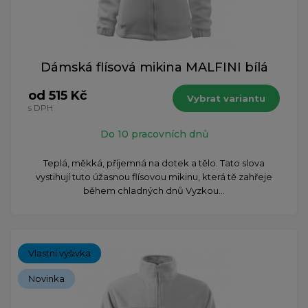
Dámská flísová mikina MALFINI bílá
od 515 Kč
Vybrat variantu
s DPH
Do 10 pracovních dnů
​Teplá, měkká, příjemná na dotek a tělo. Tato slova
vystihují tuto úžasnou flísovou mikinu, která tě zahřeje
během chladných dnů Vyzkou...
Vlastní výšivka
Novinka