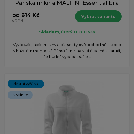
Pánská mikina MALFINI Essential bílá
od 614 Kč
Vybrat variantu
s DPH
Skladem
, úterý 11. 8. u vás
Vyzkoušej naše mikiny a cíti se stylově, pohodlně a teplo
v každém momentě Pánská mikina v bílé barvě ti zaručí,
že budeš vypadat stále...
Vlastní výšivka
Novinka