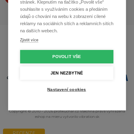
stránek. Klepnutím na tlačítko „Povolit vše“
souhlasíte s využíváním cookies a předáním
údajů o chování na webu k zobrazení cílené
reklamy na sociálních sítích a reklamních sítích
na dalších webech.
Profikuchar.sk
Profikoch.at
Zjistit více
Profiszakacs.hu
POVOLIT VŠE
JEN NEZBYTNÉ
Nastavení cookies
Copyright © 2010 - 2026 profikuchar.cz Všechna práva vyhrazena
eshop na mieru
vytvorilo
vibration.sk
RECENZE