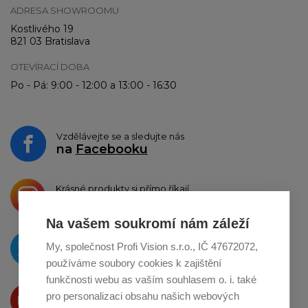
ADRESA SHOWROOMU
Kostlivého 19
821 03 Bratislava
OTEVÍRACÍ DOBA
Po - Pá: 9:00 - 12:00 a 13:00 - 16:30
Vzdělávejte se a sledujte nás
na
Facebooku
Krásné produkty si přímo říkají
o sdílení na
Instagramu
Na vašem soukromí nám záleží
O novinkách píšeme
My, společnost Profi Vision s.r.o., IČ 47672072,
na
Twitteru
používáme soubory cookies k zajištění
funkčnosti webu as vaším souhlasem o. i. také
Produkty Vám představujeme
pro personalizaci obsahu našich webových
na
Youtube