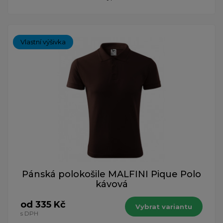
Vlastní výšivka
Pánská polokošile MALFINI Pique Polo
kávová
od 335 Kč
Vybrat variantu
s DPH