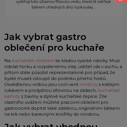
vystihují tuto úžasnou flísovou vestu, která tě zahřeje
během chladných dnů Vyzkoušej...
Jak vybrat gastro
oblečení pro kuchaře
Na
kuchařské oblečení
se kladou vysoké nároky. Musí
odolat horku a rozpálenému oleji, udržet vás v suchu, a
přitom stále působit reprezentativně pro případ, že
byste museli vstoupit do podniku plného hostů.
Osvědčenou volbou jsou cool vent
rondony
s krátkým
rukávem a prodyšnou síťovinou na zádech,
kuchařské
kalhoty
z bavlny a stylové kuchařské čepice. Dle
vlastního uvážení můžete pracovní oblečení pro
gastronomii doplnit také zástěrou, originálním šátkem
na krk nebo barevnými knoflíky do rondonu.
Jak vybrat vhodnou