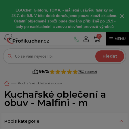
EGOchef, Giblors, TOMA, -
má letní
uzávěru fabriky od
×
28.7. do 5.9. V této době
doručujeme
pouze zboží skladem.
Ostatní
objednané
zboží bude dodáno
přibližně
po 15.9 -
t
edy po naskladnění a znovu otevření provozů výrobců
0
MENU
Hledat
96%
750 recenzí
Kuchařské oblečení a obuv
Kuchařské oblečení a
obuv - Malfini - m
Popis kategorie