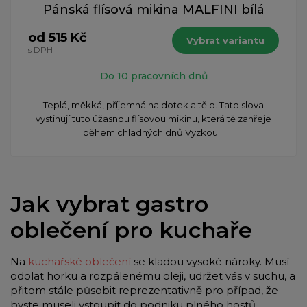
Pánská flísová mikina MALFINI bílá
od 515 Kč
Vybrat variantu
s DPH
Do 10 pracovních dnů
​Teplá, měkká, příjemná na dotek a tělo. Tato slova
vystihují tuto úžasnou flísovou mikinu, která tě zahřeje
během chladných dnů Vyzkou...
Jak vybrat gastro
oblečení pro kuchaře
Na
kuchařské oblečení
se kladou vysoké nároky. Musí
odolat horku a rozpálenému oleji, udržet vás v suchu, a
přitom stále působit reprezentativně pro případ, že
byste museli vstoupit do podniku plného hostů.