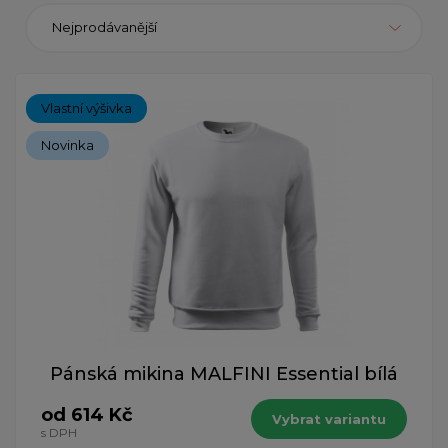
Nejprodávanější
Vlastní výšivka
Novinka
Pánská mikina MALFINI Essential bílá
od 614 Kč
Vybrat variantu
s DPH