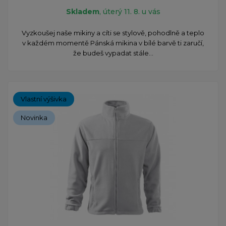
Skladem
, úterý 11. 8. u vás
Vyzkoušej naše mikiny a cíti se stylově, pohodlně a teplo
v každém momentě Pánská mikina v bílé barvě ti zaručí,
že budeš vypadat stále...
Vlastní výšivka
Novinka