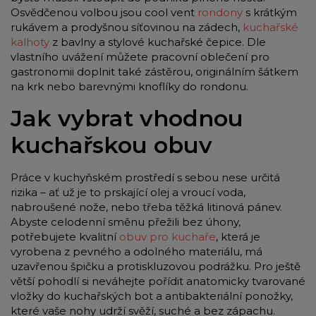
Osvědčenou volbou jsou cool vent
rondony
s krátkým
rukávem a prodyšnou síťovinou na zádech,
kuchařské
kalhoty
z bavlny a stylové kuchařské čepice. Dle
vlastního uvážení můžete pracovní oblečení pro
gastronomii doplnit také zástěrou, originálním šátkem
na krk nebo barevnými knoflíky do rondonu.
Jak vybrat vhodnou
kuchařskou obuv
Práce v kuchyňském prostředí s sebou nese určitá
rizika – ať už je to prskající olej a vroucí voda,
nabroušené nože, nebo třeba těžká litinová pánev.
Abyste celodenní směnu přežili bez úhony,
potřebujete kvalitní
obuv pro kuchaře
, která je
vyrobena z pevného a odolného materiálu, má
uzavřenou špičku a protiskluzovou podrážku. Pro ještě
větší pohodlí si neváhejte pořídit anatomicky tvarované
vložky do kuchařských bot a antibakteriální ponožky,
které vaše nohy udrží svěží, suché a bez zápachu.