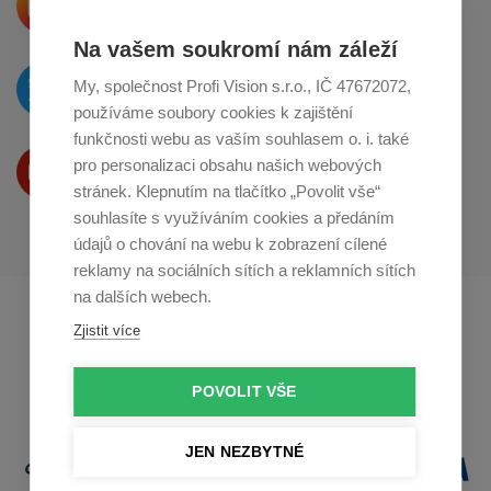
o sdílení na
Instagramu
Na vašem soukromí nám záleží
O novinkách píšeme
My, společnost Profi Vision s.r.o., IČ 47672072,
na
Twitteru
používáme soubory cookies k zajištění
funkčnosti webu as vaším souhlasem o. i. také
Produkty Vám představujeme
pro personalizaci obsahu našich webových
na
Youtube
stránek. Klepnutím na tlačítko „Povolit vše“
souhlasíte s využíváním cookies a předáním
údajů o chování na webu k zobrazení cílené
reklamy na sociálních sítích a reklamních sítích
na dalších webech.
Profikuchar.sk
Profikoch.at
Zjistit více
Profiszakacs.hu
POVOLIT VŠE
JEN NEZBYTNÉ