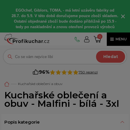
EGOchef, Giblors, TOMA, -
má letní
uzávěru fabriky od
×
28.7. do 5.9. V této době
doručujeme
pouze zboží skladem.
Ostatní
objednané
zboží bude dodáno
přibližně
po 15.9 -
t
edy po naskladnění a znovu otevření provozů výrobců
0
MENU
Hledat
96%
750 recenzí
Kuchařské oblečení a obuv
Kuchařské oblečení a
obuv - Malfini - bílá - 3xl
Popis kategorie