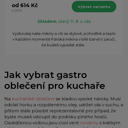
od 614 Kč
Vybrat variantu
s DPH
Skladem
, úterý 11. 8. u vás
Vyzkoušej naše mikiny a cíti se stylově, pohodlně a teplo
v každém momentě Pánská mikina v bílé barvě ti zaručí,
že budeš vypadat stále...
Jak vybrat gastro
oblečení pro kuchaře
Na
kuchařské oblečení
se kladou vysoké nároky. Musí
odolat horku a rozpálenému oleji, udržet vás v suchu, a
přitom stále působit reprezentativně pro případ, že
byste museli vstoupit do podniku plného hostů.
Osvědčenou volbou jsou cool vent
rondony
s krátkým