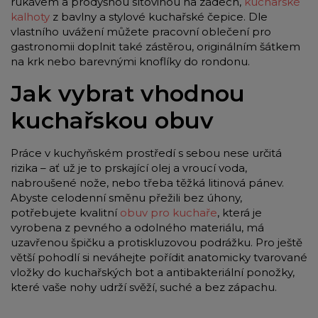
rukávem a prodyšnou síťovinou na zádech,
kuchařské
kalhoty
z bavlny a stylové kuchařské čepice. Dle
vlastního uvážení můžete pracovní oblečení pro
gastronomii doplnit také zástěrou, originálním šátkem
na krk nebo barevnými knoflíky do rondonu.
Jak vybrat vhodnou
kuchařskou obuv
Práce v kuchyňském prostředí s sebou nese určitá
rizika – ať už je to prskající olej a vroucí voda,
nabroušené nože, nebo třeba těžká litinová pánev.
Abyste celodenní směnu přežili bez úhony,
potřebujete kvalitní
obuv pro kuchaře
, která je
vyrobena z pevného a odolného materiálu, má
uzavřenou špičku a protiskluzovou podrážku. Pro ještě
větší pohodlí si neváhejte pořídit anatomicky tvarované
vložky do kuchařských bot a antibakteriální ponožky,
které vaše nohy udrží svěží, suché a bez zápachu.