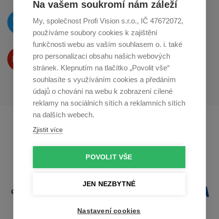
Na vašem soukromí nám záleží
O novinkách píšeme
My, společnost Profi Vision s.r.o., IČ 47672072,
na
Twitteru
používáme soubory cookies k zajištění
funkčnosti webu as vaším souhlasem o. i. také
Produkty Vám představujeme
pro personalizaci obsahu našich webových
na
Youtube
stránek. Klepnutím na tlačítko „Povolit vše“
souhlasíte s využíváním cookies a předáním
údajů o chování na webu k zobrazení cílené
reklamy na sociálních sítích a reklamních sítích
na dalších webech.
Profikuchar.sk
Profikoch.at
Zjistit více
Profiszakacs.hu
POVOLIT VŠE
JEN NEZBYTNÉ
Nastavení cookies