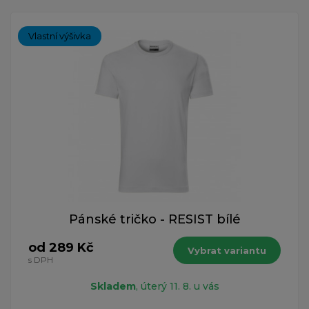
Vlastní výšivka
Pánské tričko - RESIST bílé
od 289 Kč
Vybrat variantu
s DPH
Skladem
, úterý 11. 8. u vás