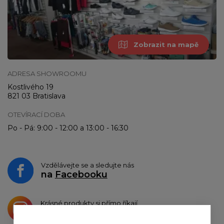
Zobrazit na mapě
ADRESA SHOWROOMU
Kostlivého 19
821 03 Bratislava
OTEVÍRACÍ DOBA
Po - Pá: 9:00 - 12:00 a 13:00 - 16:30
Vzdělávejte se a sledujte nás
na
Facebooku
Krásné produkty si přímo říkají
o sdílení na
Instagramu