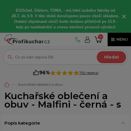
EGOchef, Giblors, TOMA, -
má letní
uzávěru fabriky od
×
28.7. do 5.9. V této době
doručujeme
pouze zboží skladem.
Ostatní
objednané
zboží bude dodáno
přibližně
po 15.9 -
t
edy po naskladnění a znovu otevření provozů výrobců
0
MENU
Hledat
96%
750 recenzí
Kuchařské oblečení a obuv
Kuchařské oblečení a
obuv - Malfini - černá - s
Popis kategorie