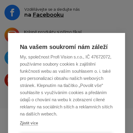
Vzdělávejte se a sledujte nás
na
Facebooku
Krásné produkty si přímo říkají
o sdílení na
Instagramu
Na vašem soukromí nám záleží
O novinkách píšeme
My, společnost Profi Vision s.r.o., IČ 47672072,
na
Twitteru
používáme soubory cookies k zajištění
funkčnosti webu as vaším souhlasem o. i. také
Produkty Vám představujeme
pro personalizaci obsahu našich webových
na
Youtube
stránek. Klepnutím na tlačítko „Povolit vše“
souhlasíte s využíváním cookies a předáním
údajů o chování na webu k zobrazení cílené
reklamy na sociálních sítích a reklamních sítích
na dalších webech.
Profikuchar.sk
Profikoch.at
Zjistit více
Profiszakacs.hu