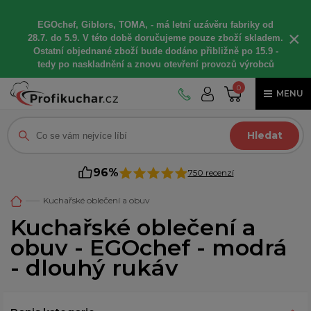
EGOchef, Giblors, TOMA, -
má letní
uzávěru fabriky od
×
28.7. do 5.9. V této době
doručujeme
pouze zboží skladem.
Ostatní
objednané
zboží bude dodáno
přibližně
po 15.9 -
t
edy po naskladnění a znovu otevření provozů výrobců
0
MENU
Hledat
96%
750 recenzí
Kuchařské oblečení a obuv
Kuchařské oblečení a
obuv - EGOchef - modrá
- dlouhý rukáv