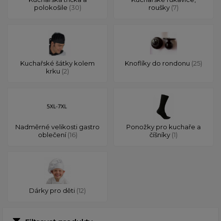
polokošile
(30)
roušky
(7)
Kuchařské šátky kolem
Knoflíky do rondonu
(25)
krku
(2)
Nadměrné velikosti gastro
Ponožky pro kuchaře a
oblečení
(16)
číšníky
(1)
Dárky pro děti
(12)