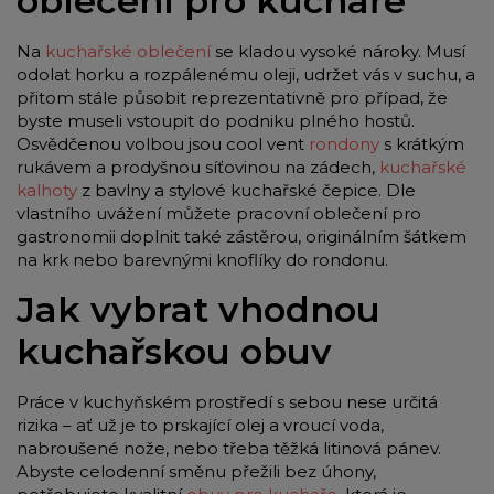
oblečení pro kuchaře
Na
kuchařské oblečení
se kladou vysoké nároky. Musí
odolat horku a rozpálenému oleji, udržet vás v suchu, a
přitom stále působit reprezentativně pro případ, že
byste museli vstoupit do podniku plného hostů.
Osvědčenou volbou jsou cool vent
rondony
s krátkým
rukávem a prodyšnou síťovinou na zádech,
kuchařské
kalhoty
z bavlny a stylové kuchařské čepice. Dle
vlastního uvážení můžete pracovní oblečení pro
gastronomii doplnit také zástěrou, originálním šátkem
na krk nebo barevnými knoflíky do rondonu.
Jak vybrat vhodnou
kuchařskou obuv
Práce v kuchyňském prostředí s sebou nese určitá
rizika – ať už je to prskající olej a vroucí voda,
nabroušené nože, nebo třeba těžká litinová pánev.
Abyste celodenní směnu přežili bez úhony,