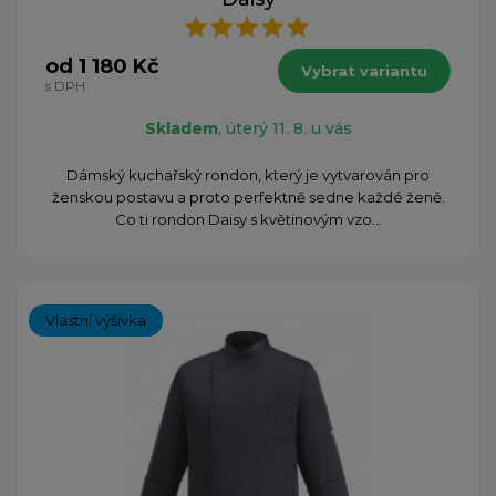
od 1 180 Kč
Vybrat variantu
s DPH
Skladem
, úterý 11. 8. u vás
Dámský kuchařský rondon, který je vytvarován pro
ženskou postavu a proto perfektně sedne každé ženě.
Co ti rondon Daisy s květinovým vzo...
Vlastní výšivka