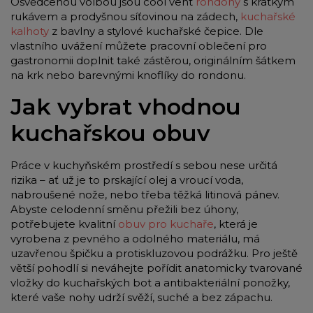
Osvědčenou volbou jsou cool vent
rondony
s krátkým
rukávem a prodyšnou síťovinou na zádech,
kuchařské
kalhoty
z bavlny a stylové kuchařské čepice. Dle
vlastního uvážení můžete pracovní oblečení pro
gastronomii doplnit také zástěrou, originálním šátkem
na krk nebo barevnými knoflíky do rondonu.
Jak vybrat vhodnou
kuchařskou obuv
Práce v kuchyňském prostředí s sebou nese určitá
rizika – ať už je to prskající olej a vroucí voda,
nabroušené nože, nebo třeba těžká litinová pánev.
Abyste celodenní směnu přežili bez úhony,
potřebujete kvalitní
obuv pro kuchaře
, která je
vyrobena z pevného a odolného materiálu, má
uzavřenou špičku a protiskluzovou podrážku. Pro ještě
větší pohodlí si neváhejte pořídit anatomicky tvarované
vložky do kuchařských bot a antibakteriální ponožky,
které vaše nohy udrží svěží, suché a bez zápachu.