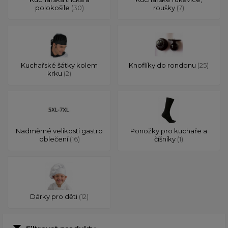
polokošile
(30)
roušky
(7)
Kuchařské šátky kolem
Knoflíky do rondonu
(25)
krku
(2)
Nadměrné velikosti gastro
Ponožky pro kuchaře a
oblečení
(16)
číšníky
(1)
Dárky pro děti
(12)