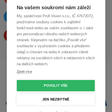
Na vašem soukromí nám záleží
O novinkách píšeme
My, společnost Profi Vision s.r.o., IČ 47672072,
na
Twitteru
používáme soubory cookies k zajištění
funkčnosti webu as vaším souhlasem o. i. také
Produkty Vám představujeme
pro personalizaci obsahu našich webových
na
Youtube
stránek. Klepnutím na tlačítko „Povolit vše“
souhlasíte s využíváním cookies a předáním
údajů o chování na webu k zobrazení cílené
reklamy na sociálních sítích a reklamních sítích
na dalších webech.
Profikuchar.sk
Profikoch.at
Zjistit více
Profiszakacs.hu
POVOLIT VŠE
JEN NEZBYTNÉ