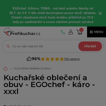
EGOchef, Giblors, TOMA, -
má letní
uzávěru fabriky od
×
28.7. do 5.9. V této době
doručujeme
pouze zboží skladem.
Ostatní
objednané
zboží bude dodáno
přibližně
po 15.9 -
t
edy po naskladnění a znovu otevření provozů výrobců
0
MENU
Hledat
96%
750 recenzí
Kuchařské oblečení a obuv
Kuchařské oblečení a
obuv - EGOchef - káro -
xxxl