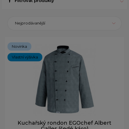
Filtrovat produkty
Nejprodávanější
Novinka
Vlastní výšivka
Kuchařský rondon EGOchef Albert
Galles (šedé káro)