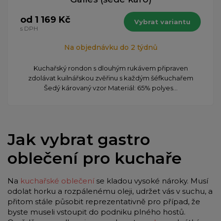
od 1 169 Kč
Vybrat variantu
s DPH
Na objednávku do 2 týdnů
​Kuchařský rondon s dlouhým rukávem připraven
zdolávat kuilnářskou zvěřinu s každým šéfkuchařem
Šedý károvaný vzor Materiál: 65% polyes...
Jak vybrat gastro
oblečení pro kuchaře
Na
kuchařské oblečení
se kladou vysoké nároky. Musí
odolat horku a rozpálenému oleji, udržet vás v suchu, a
přitom stále působit reprezentativně pro případ, že
byste museli vstoupit do podniku plného hostů.