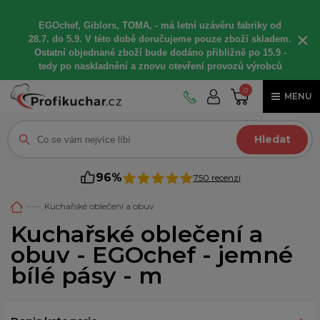
EGOchef, Giblors, TOMA, -
má letní
uzávěru fabriky od
×
28.7. do 5.9. V této době
doručujeme
pouze zboží skladem.
Ostatní
objednané
zboží bude dodáno
přibližně
po 15.9 -
t
edy po naskladnění a znovu otevření provozů výrobců
0
MENU
Hledat
96%
750 recenzí
Kuchařské oblečení a obuv
Kuchařské oblečení a
obuv - EGOchef - jemné
bílé pásy - m