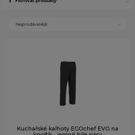
Filtrovat produkty
Nejprodávanější
Kuchařské kalhoty EGOchef EVO na
knoflík - jemné bílé pásy