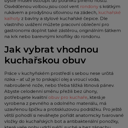
byste museli vstoupit do podniku plného hostů.
Osvědčenou volbou jsou cool vent
rondony
s krátkým
rukávem a prodyšnou síťovinou na zádech,
kuchařské
kalhoty
z bavlny a stylové kuchařské čepice. Dle
vlastního uvážení můžete pracovní oblečení pro
gastronomii doplnit také zástěrou, originálním šátkem
na krk nebo barevnými knoflíky do rondonu.
Jak vybrat vhodnou
kuchařskou obuv
Práce v kuchyňském prostředí s sebou nese určitá
rizika – ať už je to prskající olej a vroucí voda,
nabroušené nože, nebo třeba těžká litinová pánev.
Abyste celodenní směnu přežili bez úhony,
potřebujete kvalitní
obuv pro kuchaře
, která je
vyrobena z pevného a odolného materiálu, má
uzavřenou špičku a protiskluzovou podrážku. Pro ještě
větší pohodlí si neváhejte pořídit anatomicky tvarované
vložky do kuchařských bot a antibakteriální ponožky,
které vaše nohy udrží svěží, suché a bez zápachu.