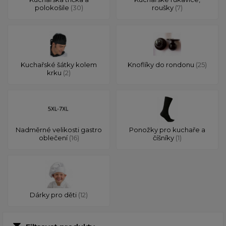
polokošile
(30)
roušky
(7)
Kuchařské šátky kolem
Knoflíky do rondonu
(25)
krku
(2)
Nadměrné velikosti gastro
Ponožky pro kuchaře a
oblečení
(16)
číšníky
(1)
Dárky pro děti
(12)