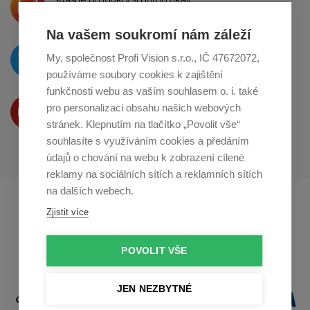
o sdílení na
Instagramu
Na vašem soukromí nám záleží
O novinkách píšeme
My, společnost Profi Vision s.r.o., IČ 47672072,
na
Twitteru
používáme soubory cookies k zajištění
funkčnosti webu as vaším souhlasem o. i. také
Produkty Vám představujeme
pro personalizaci obsahu našich webových
na
Youtube
stránek. Klepnutím na tlačítko „Povolit vše“
souhlasíte s využíváním cookies a předáním
údajů o chování na webu k zobrazení cílené
reklamy na sociálních sítích a reklamních sítích
na dalších webech.
Profikuchar.sk
Profikoch.at
Zjistit více
Profiszakacs.hu
POVOLIT VŠE
JEN NEZBYTNÉ