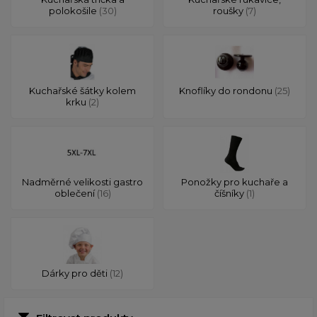
polokošile
(30)
roušky
(7)
Kuchařské šátky kolem
Knoflíky do rondonu
(25)
krku
(2)
Nadměrné velikosti gastro
Ponožky pro kuchaře a
oblečení
(16)
číšníky
(1)
Dárky pro děti
(12)