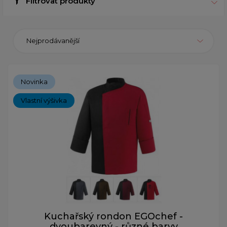
Filtrovat produkty
Nejprodávanější
Novinka
Vlastní výšivka
Kuchařský rondon EGOchef -
dvoubarevný - různé barvy