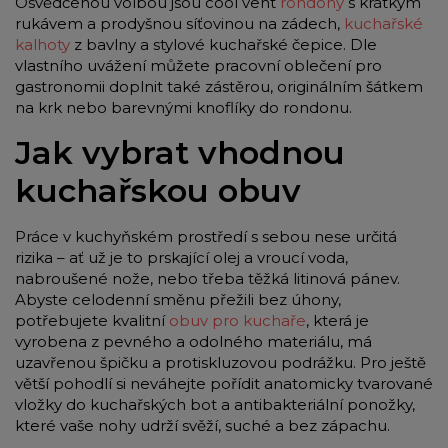
Osvědčenou volbou jsou cool vent
rondony
s krátkým
rukávem a prodyšnou síťovinou na zádech,
kuchařské
kalhoty
z bavlny a stylové kuchařské čepice. Dle
vlastního uvážení můžete pracovní oblečení pro
gastronomii doplnit také zástěrou, originálním šátkem
na krk nebo barevnými knoflíky do rondonu.
Jak vybrat vhodnou
kuchařskou obuv
Práce v kuchyňském prostředí s sebou nese určitá
rizika – ať už je to prskající olej a vroucí voda,
nabroušené nože, nebo třeba těžká litinová pánev.
Abyste celodenní směnu přežili bez úhony,
potřebujete kvalitní
obuv pro kuchaře
, která je
vyrobena z pevného a odolného materiálu, má
uzavřenou špičku a protiskluzovou podrážku. Pro ještě
větší pohodlí si neváhejte pořídit anatomicky tvarované
vložky do kuchařských bot a antibakteriální ponožky,
které vaše nohy udrží svěží, suché a bez zápachu.