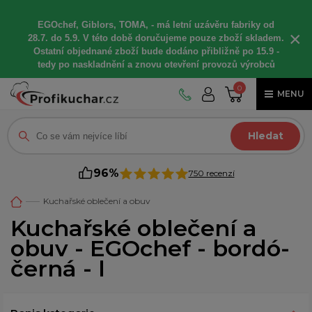
EGOchef, Giblors, TOMA, -
má letní
uzávěru fabriky od
×
28.7. do 5.9. V této době
doručujeme
pouze zboží skladem.
Ostatní
objednané
zboží bude dodáno
přibližně
po 15.9 -
t
edy po naskladnění a znovu otevření provozů výrobců
0
MENU
Hledat
96%
750 recenzí
Kuchařské oblečení a obuv
Kuchařské oblečení a
obuv - EGOchef - bordó-
černá - l