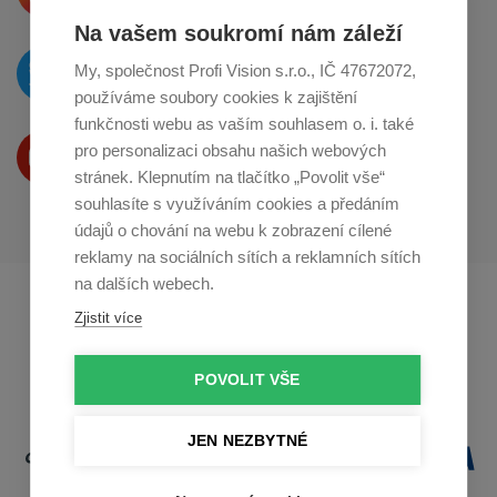
Na vašem soukromí nám záleží
O novinkách píšeme
My, společnost Profi Vision s.r.o., IČ 47672072,
na
Twitteru
používáme soubory cookies k zajištění
funkčnosti webu as vaším souhlasem o. i. také
Produkty Vám představujeme
pro personalizaci obsahu našich webových
na
Youtube
stránek. Klepnutím na tlačítko „Povolit vše“
souhlasíte s využíváním cookies a předáním
údajů o chování na webu k zobrazení cílené
reklamy na sociálních sítích a reklamních sítích
na dalších webech.
Profikuchar.sk
Profikoch.at
Zjistit více
Profiszakacs.hu
POVOLIT VŠE
JEN NEZBYTNÉ