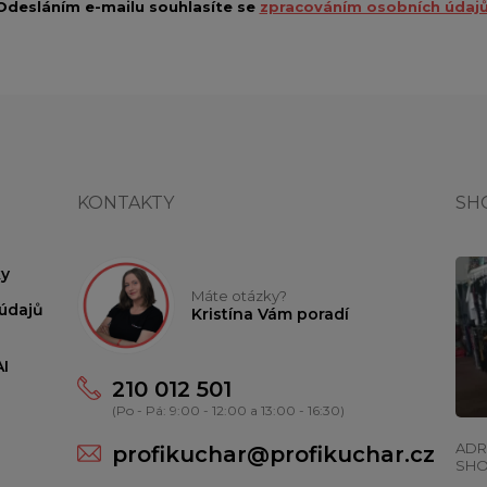
Odesláním e-mailu souhlasíte se
zpracováním osobních údajů
KONTAKTY
SH
y
Máte otázky?
údajů
Kristína Vám poradí
I
210 012 501
(Po - Pá: 9:00 - 12:00 a 13:00 - 16:30)
ADR
profikuchar@profikuchar.cz
SH