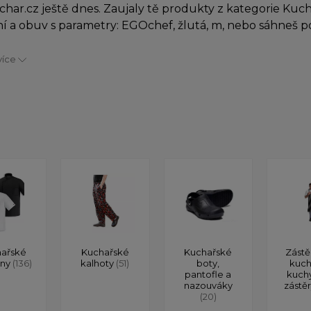
char.cz ještě dnes. Zaujaly tě produkty z kategorie Kuc
í a obuv s parametry: EGOchef, žlutá, m, nebo sáhneš 
více
ařské
Kuchařské
Kuchařské
Zástě
ony
(136)
kalhoty
(51)
boty,
kuch
pantofle a
kuch
nazouváky
zástě
(20)