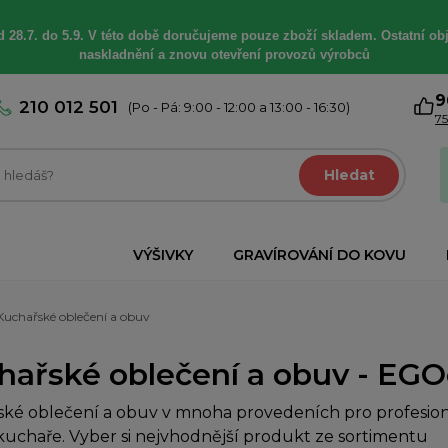
 28.7. do 5.9. V této době
doručujeme
pouze zboží skladem. Ostatní
ob
naskladnění a znovu otevření provozů výrobců
9
210 012 501
(Po - Pá: 9:00 - 12:00 a 13:00 - 16:30)
75
Hledat
VÝŠIVKY
GRAVÍROVÁNÍ DO KOVU
Kuchařské oblečení a obuv
hařské oblečení a obuv - EGOc
ké oblečení a obuv v mnoha provedeních pro profesioná
uchaře. Vyber si nejvhodnější produkt ze sortimentu