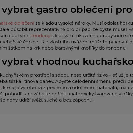
 vybrat gastro oblečení pr
ařské oblečení
se kladou vysoké nároky. Musí odolat horku 
stále působit reprezentativně pro případ, že byste museli
jsou cool vent
rondony
s krátkým rukávem a prodyšnou síťo
 kuchařské čepice. Dle vlastního uvážení můžete pracovní o
lním šátkem na krk nebo barevnými knoflíky do rondonu.
 vybrat vhodnou kuchařsk
kuchyňském prostředí s sebou nese určitá rizika – ať už je t
eba těžká litinová pánev. Abyste celodenní směnu přežili be
e
, která je vyrobena z pevného a odolného materiálu, má u
tší pohodlí si neváhejte pořídit anatomicky tvarované vložk
aše nohy udrží svěží, suché a bez zápachu.