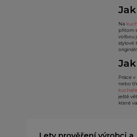
Jak
Na
kuch
přitom 
volbou 
stylové
originá
Jak
Práce v 
nebo tř
kuchař
ještě vě
které v
Lety prověření výrobci a