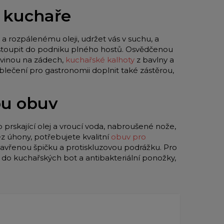
o kuchaře
a rozpálenému oleji, udržet vás v suchu, a
 vstoupit do podniku plného hostů. Osvědčenou
vinou na zádech,
kuchařské kalhoty
z bavlny a
blečení pro gastronomii doplnit také zástěrou,
ou obuv
o prskající olej a vroucí voda, nabroušené nože,
z úhony, potřebujete kvalitní
obuv pro
zavřenou špičku a protiskluzovou podrážku. Pro
y do kuchařských bot a antibakteriální ponožky,