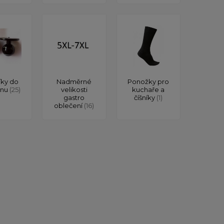
íky do
Nadměrné
Ponožky pro
onu
(25)
velikosti
kuchaře a
gastro
číšníky
(1)
oblečení
(16)