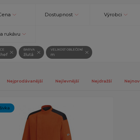
Cena
Dostupnost
Výrobci
a rukávu
CE
BARVA
VELIKOST OBLEČENÍ
hef
žlutá
m
Nejprodávanější
Nejlevnější
Nejdražší
Nejnov
ch 1-1 z celkově 1 záznamů.
ýšivka