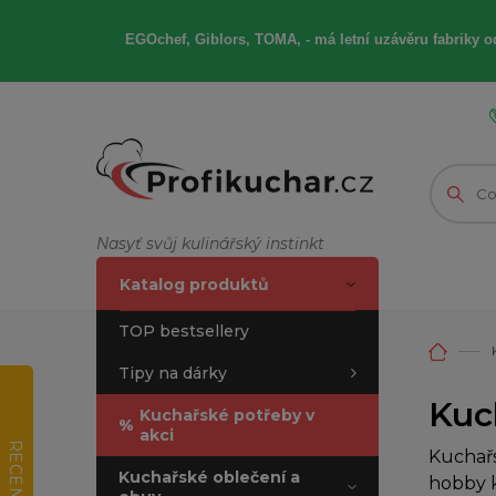
EGOchef, Giblors, TOMA, -
má letní
uzávěru fabriky od
Nasyť svůj kulinářský instinkt
Katalog produktů
TOP bestsellery
Tipy na dárky
Kuc
Kuchařské potřeby v
%
akci
RECENZE
Kuchařs
Kuchařské oblečení a
hobby k