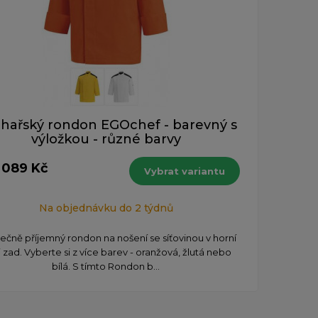
hařský rondon EGOchef - barevný s
výložkou - různé barvy
 089 Kč
Vybrat variantu
Na objednávku do 2 týdnů
ečně příjemný rondon na nošení se síťovinou v horní
i zad. Vyberte si z více barev - oranžová, žlutá nebo
bílá. S tímto Rondon b...