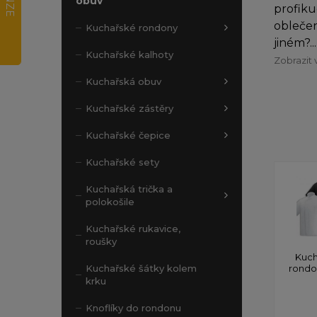
obuv
profiku
oblečen
Kuchařské rondony
jiném?...
Kuchařské kalhoty
Zobrazit 
Kuchařská obuv
Kuchařské zástěry
Kuchařské čepice
Kuchařské sety
Kuchařská trička a
polokošile
Kuchařské rukavice,
roušky
Kuch
rond
Kuchařské šátky kolem
krku
Knoflíky do rondonu