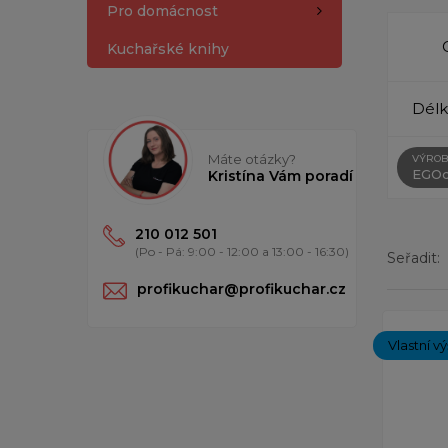
Pro domácnost
Kuchařské knihy
Délk
Máte otázky?
VÝROB
EGOc
Kristína Vám poradí
210 012 501
(Po - Pá: 9:00 - 12:00 a 13:00 - 16:30)
Seřadit:
profikuchar@profikuchar.cz
Zobrazený
Vlastní v