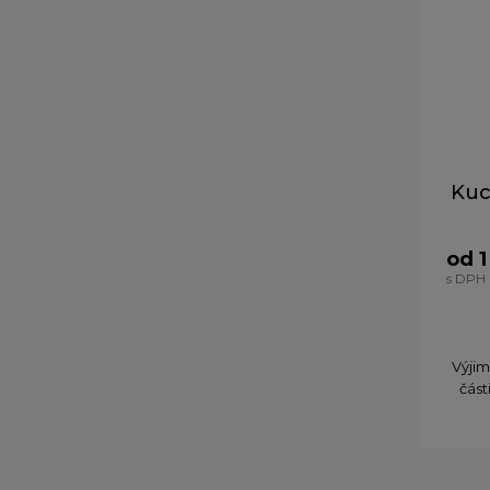
Kuc
od 1
s DPH
Výjim
část