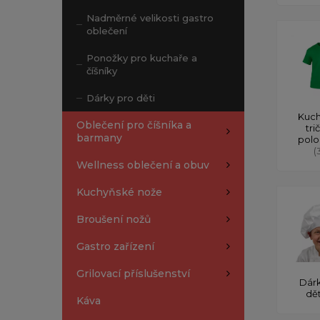
Nadměrné velikosti gastro
oblečení
Ponožky pro kuchaře a
číšníky
Dárky pro děti
Kuch
Oblečení pro číšníka a
tri
barmany
polo
(
Wellness oblečení a obuv
Kuchyňské nože
Broušení nožů
Gastro zařízení
Grilovací příslušenství
Dárk
dě
Káva