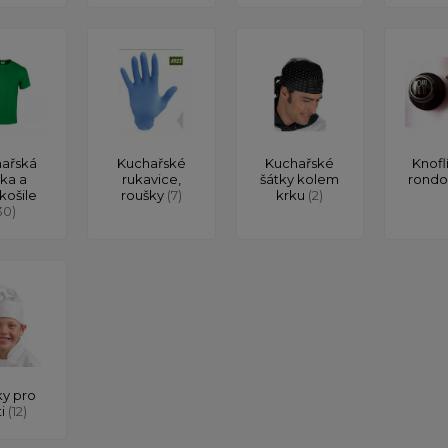
ařská
Kuchařské
Kuchařské
Knofl
čka a
rukavice,
šátky kolem
rond
košile
roušky
(7)
krku
(2)
30)
y pro
ti
(12)