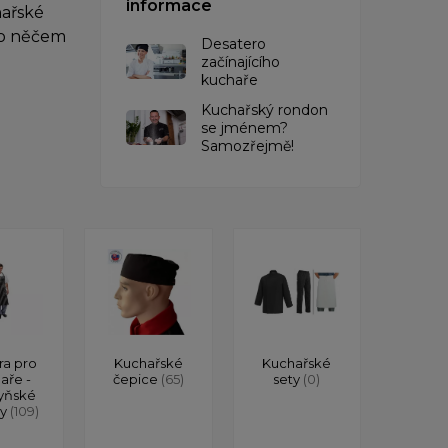
informace
hařské
po něčem
Desatero
začínajícího
kuchaře
Kuchařský rondon
se jménem?
Samozřejmě!
ra pro
Kuchařské
Kuchařské
aře -
čepice
(65)
sety
(0)
yňské
ry
(109)