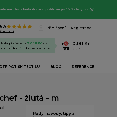
×
jednané
zboží bude dodáno
přibližně
po 15.9 - t
edy po
6%
Přihlášení
Registrace
0 recenzí
0,00 Kč
Nakupte ještě za
2 000 Kč
a v
0
rámci ČR máte dopravu zdarma.
s DPH
DTF POTISK TEXTILU
BLOG
REFERENCE
hef - žlutá - m
lní i
Rady, návody, tipy a