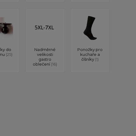
íky do
Nadměrné
Ponožky pro
onu
(25)
velikosti
kuchaře a
gastro
číšníky
(1)
oblečení
(16)