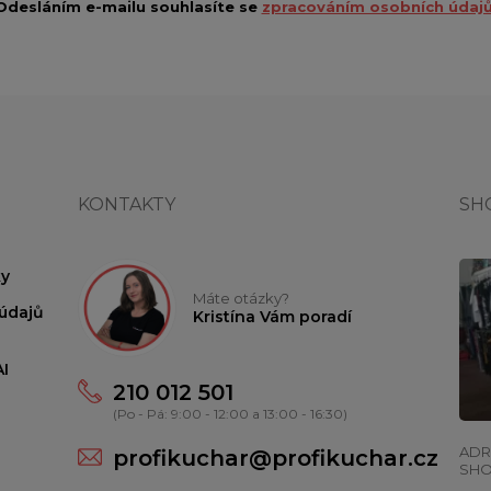
Odesláním e-mailu souhlasíte se
zpracováním osobních údajů
KONTAKTY
SH
y
Máte otázky?
údajů
Kristína Vám poradí
I
210 012 501
(Po - Pá: 9:00 - 12:00 a 13:00 - 16:30)
ADR
profikuchar@profikuchar.cz
SH