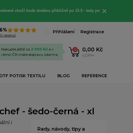
×
jednané
zboží bude dodáno
přibližně
po 15.9 - t
edy po
6%
Přihlášení
Registrace
0 recenzí
0,00 Kč
Nakupte ještě za
2 000 Kč
a v
0
rámci ČR máte dopravu zdarma.
s DPH
DTF POTISK TEXTILU
BLOG
REFERENCE
hef - šedo-černá - xl
lní i
Rady, návody, tipy a