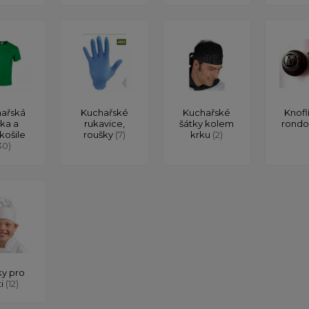
ařská
Kuchařské
Kuchařské
Knofl
čka a
rukavice,
šátky kolem
rond
košile
roušky
(7)
krku
(2)
30)
y pro
ti
(12)