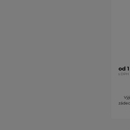
od 1
s DPH
Výj
zádec