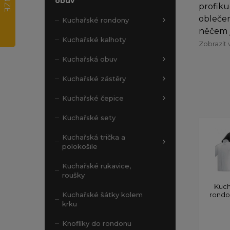
obuv
profiku
oblečen
Kuchařské rondony
něčem j
Kuchařské kalhoty
Zobrazit 
Kuchařská obuv
Kuchařské zástěry
Kuchařské čepice
Kuchařské sety
Kuchařská trička a
polokošile
Kuchařské rukavice,
roušky
Kuch
rond
Kuchařské šátky kolem
krku
Knoflíky do rondonu