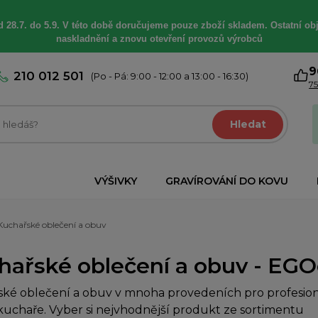
 28.7. do 5.9. V této době
doručujeme
pouze zboží skladem. Ostatní
ob
naskladnění a znovu otevření provozů výrobců
9
210 012 501
(Po - Pá: 9:00 - 12:00 a 13:00 - 16:30)
75
Hledat
VÝŠIVKY
GRAVÍROVÁNÍ DO KOVU
Kuchařské oblečení a obuv
hařské oblečení a obuv - EGOc
ké oblečení a obuv v mnoha provedeních pro profesioná
uchaře. Vyber si nejvhodnější produkt ze sortimentu