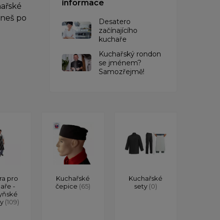
informace
hařské
hneš po
Desatero
začínajícího
kuchaře
Kuchařský rondon
se jménem?
Samozřejmě!
ra pro
Kuchařské
Kuchařské
aře -
čepice
(65)
sety
(0)
yňské
ry
(109)