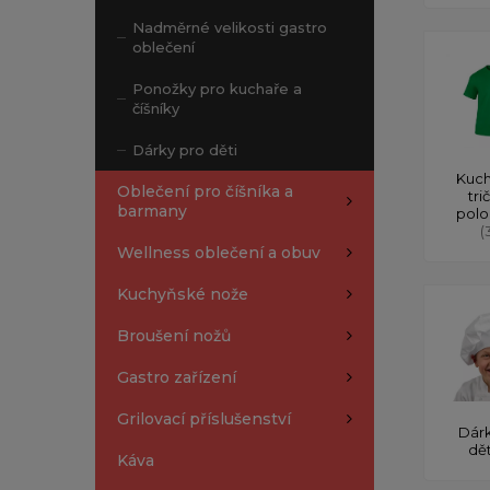
Nadměrné velikosti gastro
oblečení
Ponožky pro kuchaře a
číšníky
Dárky pro děti
Kuch
Oblečení pro číšníka a
tri
barmany
polo
(
Wellness oblečení a obuv
Kuchyňské nože
Broušení nožů
Gastro zařízení
Grilovací příslušenství
Dárk
dě
Káva