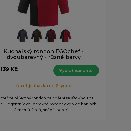
Kuchařský rondon EGOchef -
dvoubarevný - různé barvy
 139 Kč
Vybrat variantu
Na objednávku do 2 týdnů
imečně příjemný rondon na nošení se síťovinou na
h. Elegantní dvoubarevné rondony ve více barvách -
červená, šedá, hnědá, bordó. ...