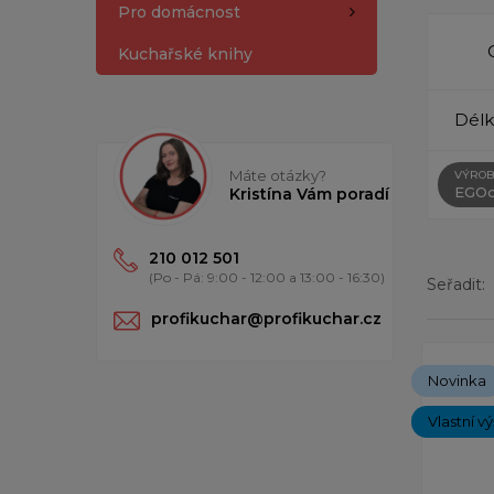
Pro domácnost
Kuchařské knihy
Délk
Máte otázky?
VÝROB
EGOc
Kristína Vám poradí
210 012 501
(Po - Pá: 9:00 - 12:00 a 13:00 - 16:30)
Seřadit:
profikuchar@profikuchar.cz
Zobrazený
Novinka
Vlastní v