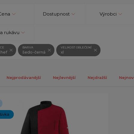
Cena
Dostupnost
Výrobci
a rukávu
CE
BARVA
VELIKOST OBLEČENÍ
hef
šedo-černá
xl
Nejprodávanější
Nejlevnější
Nejdražší
Nejnov
ch 1-1 z celkově 1 záznamů.
ýšivka