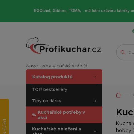
EGOchef, Giblors, TOMA, -
má letní
uzávěru fabriky od
Nasyť svůj kulinářský instinkt
Katalog produktů
TOP bestsellery
Tipy na dárky
Kuc
Kuchařské potřeby v
%
akci
RECENZE
Kuchařs
Kuchařské oblečení a
hobby k