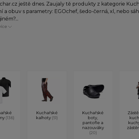
char.cz ještě dnes. Zaujaly tě produkty z kategorie Kuc
í a obuv s parametry: EGOchef, šedo-černá, xl, nebo sá
iném?...
více
ařské
Kuchařské
Kuchařské
Zástě
ony
(136)
kalhoty
(51)
boty,
kuch
pantofle a
kuch
nazouváky
zástě
(20)