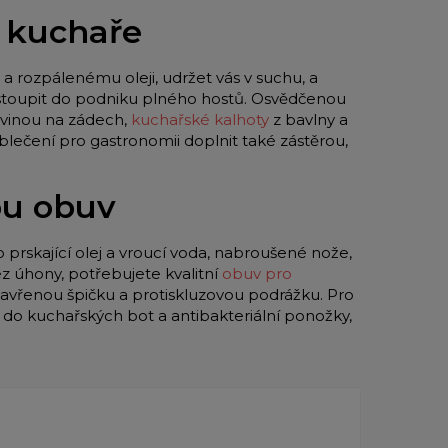
o kuchaře
a rozpálenému oleji, udržet vás v suchu, a
 vstoupit do podniku plného hostů. Osvědčenou
vinou na zádech,
kuchařské kalhoty
z bavlny a
blečení pro gastronomii doplnit také zástěrou,
ou obuv
o prskající olej a vroucí voda, nabroušené nože,
z úhony, potřebujete kvalitní
obuv pro
zavřenou špičku a protiskluzovou podrážku. Pro
y do kuchařských bot a antibakteriální ponožky,