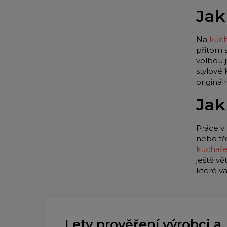
Jak
Na
kuch
přitom 
volbou 
stylové
originá
Jak
Práce v 
nebo tř
kuchař
ještě vě
které v
Lety prověření výrobci a