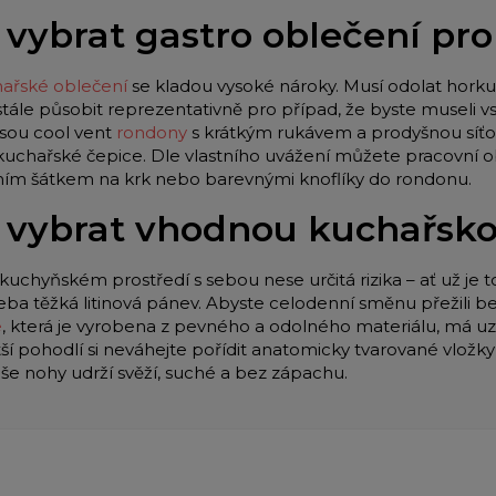
 vybrat gastro oblečení pr
ařské oblečení
se kladou vysoké nároky. Musí odolat horku 
stále působit reprezentativně pro případ, že byste museli
jsou cool vent
rondony
s krátkým rukávem a prodyšnou síťo
 kuchařské čepice. Dle vlastního uvážení můžete pracovní o
lním šátkem na krk nebo barevnými knoflíky do rondonu.
 vybrat vhodnou kuchařsk
kuchyňském prostředí s sebou nese určitá rizika – ať už je t
eba těžká litinová pánev. Abyste celodenní směnu přežili be
e
, která je vyrobena z pevného a odolného materiálu, má u
tší pohodlí si neváhejte pořídit anatomicky tvarované vložk
aše nohy udrží svěží, suché a bez zápachu.