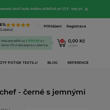
×
jednané
zboží bude dodáno
přibližně
po 15.9 - t
edy po
6%
Přihlášení
Registrace
0 recenzí
0,00 Kč
Nakupte ještě za
2 000 Kč
a v
0
rámci ČR máte dopravu zdarma.
s DPH
DTF POTISK TEXTILU
BLOG
REFERENCE
chef - černé s jemnými