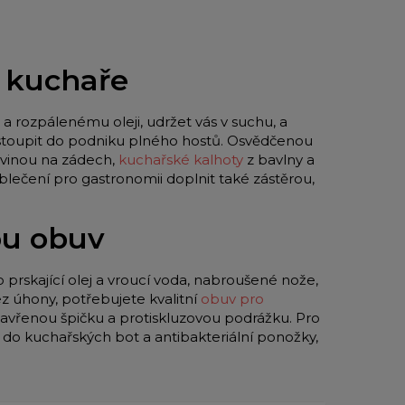
o kuchaře
a rozpálenému oleji, udržet vás v suchu, a
 vstoupit do podniku plného hostů. Osvědčenou
vinou na zádech,
kuchařské kalhoty
z bavlny a
blečení pro gastronomii doplnit také zástěrou,
ou obuv
o prskající olej a vroucí voda, nabroušené nože,
z úhony, potřebujete kvalitní
obuv pro
zavřenou špičku a protiskluzovou podrážku. Pro
y do kuchařských bot a antibakteriální ponožky,