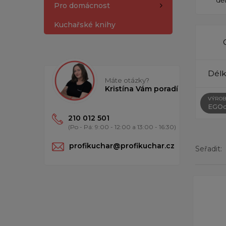
Pro domácnost
Kuchařské knihy
Délk
Máte otázky?
Kristína Vám poradí
VÝROB
EGOc
210 012 501
(Po - Pá: 9:00 - 12:00 a 13:00 - 16:30)
profikuchar@profikuchar.cz
Seřadit:
Zobrazený