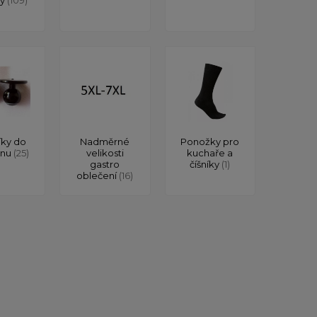
íky do
Nadměrné
Ponožky pro
onu
(25)
velikosti
kuchaře a
gastro
číšníky
(1)
oblečení
(16)