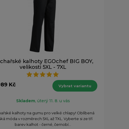
chařské kalhoty EGOchef BIG BOY,
velikosti 5XL - 7XL
989 Kč
Vybrat variantu
Skladem
, úterý 11. 8. u vás
ařské kalhoty na gumu pro velké chlapy! Oblíbená
lská móda v rozměrech 5XL až 7XL. Vyberte si ze tří
barev kalhot - černé, černobí...