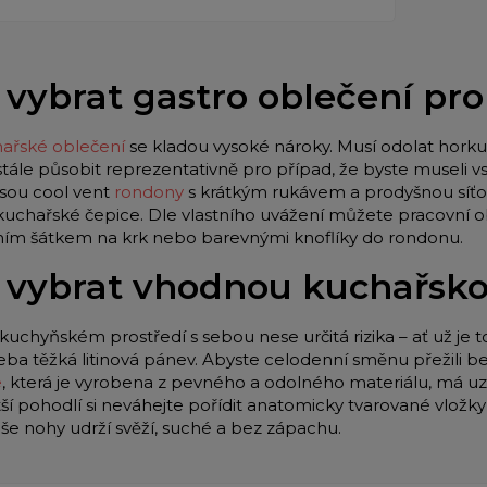
 vybrat gastro oblečení pr
ařské oblečení
se kladou vysoké nároky. Musí odolat horku 
stále působit reprezentativně pro případ, že byste museli
jsou cool vent
rondony
s krátkým rukávem a prodyšnou síťo
 kuchařské čepice. Dle vlastního uvážení můžete pracovní o
lním šátkem na krk nebo barevnými knoflíky do rondonu.
 vybrat vhodnou kuchařsk
kuchyňském prostředí s sebou nese určitá rizika – ať už je t
eba těžká litinová pánev. Abyste celodenní směnu přežili be
e
, která je vyrobena z pevného a odolného materiálu, má u
tší pohodlí si neváhejte pořídit anatomicky tvarované vložk
aše nohy udrží svěží, suché a bez zápachu.