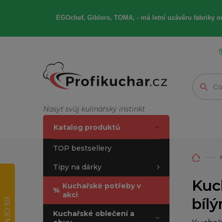
EGOchef, Giblors, TOMA, -
má letní
uzávěru fabriky od
Nasyť svůj kulinářský instinkt
Katalog produktů
TOP bestsellery
Tipy na dárky
Kuc
Kuchařské potřeby v
%
akci
bílý
RECENZE
Kuchařské oblečení a