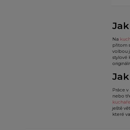
Jak
Na
kuch
přitom 
volbou 
stylové
originá
Jak
Práce v 
nebo tř
kuchař
ještě vě
které v