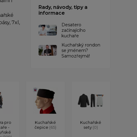
lní i
Rady, návody, tipy a
informace
hařské
ásy, 7xl,
Desatero
začínajícího
kuchaře
Kuchařský rondon
se jménem?
Samozřejmě!
ra pro
Kuchařské
Kuchařské
aře -
čepice
(65)
sety
(0)
yňské
ry
(109)