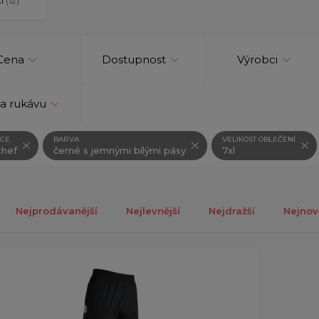
Cena
Dostupnost
Výrobci
a rukávu
CE
BARVA
VELIKOST OBLEČENÍ
hef
černé s jemnými bílými pásy
7xl
Nejprodávanější
Nejlevnější
Nejdražší
Nejnov
ch 1-1 z celkově 1 záznamů.