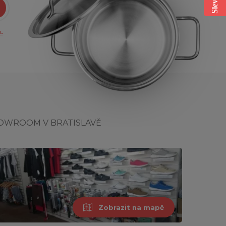
.
OWROOM V BRATISLAVĚ
Zobrazit na mapě