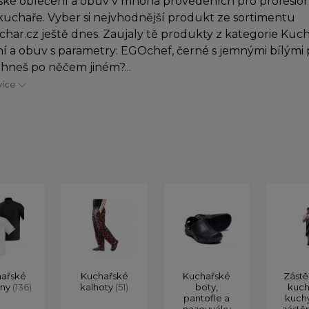
ké oblečení a obuv v mnoha provedeních pro profesioná
uchaře. Vyber si nejvhodnější produkt ze sortimentu
char.cz ještě dnes. Zaujaly tě produkty z kategorie Kuc
í a obuv s parametry: EGOchef, černé s jemnými bílými p
hneš po něčem jiném?...
více
ařské
Kuchařské
Kuchařské
Zástě
ony
(136)
kalhoty
(51)
boty,
kuch
pantofle a
kuch
nazouváky
zástě