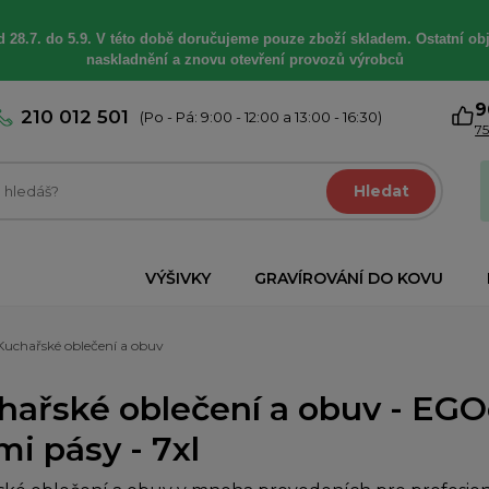
 28.7. do 5.9. V této době
doručujeme
pouze zboží skladem. Ostatní
ob
naskladnění a znovu otevření provozů výrobců
9
210 012 501
(Po - Pá: 9:00 - 12:00 a 13:00 - 16:30)
75
Hledat
VÝŠIVKY
GRAVÍROVÁNÍ DO KOVU
Kuchařské oblečení a obuv
hařské oblečení a obuv - EGO
mi pásy - 7xl