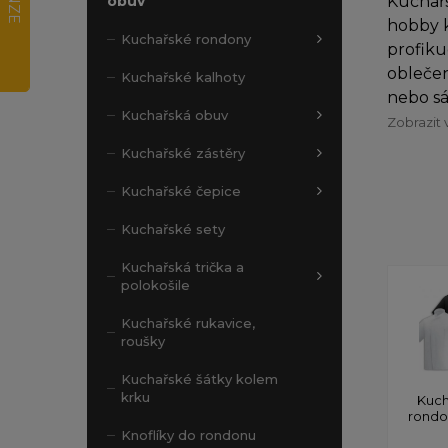
Kuchařs
obuv
hobby k
Kuchařské rondony
profiku
oblečen
Kuchařské kalhoty
nebo sá
Kuchařská obuv
Zobrazit 
Kuchařské zástěry
Kuchařské čepice
Kuchařské sety
Kuchařská trička a
polokošile
Kuchařské rukavice,
roušky
Kuchařské šátky kolem
krku
Kuch
rond
Knoflíky do rondonu