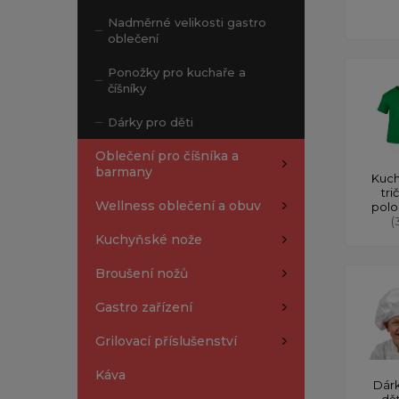
Nadměrné velikosti gastro
oblečení
Ponožky pro kuchaře a
číšníky
Dárky pro děti
Oblečení pro číšníka a
barmany
Kuch
tri
Wellness oblečení a obuv
polo
(
Kuchyňské nože
Broušení nožů
Gastro zařízení
Grilovací příslušenství
Káva
Dárk
dě