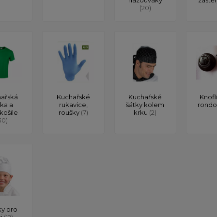
(20)
ařská
Kuchařské
Kuchařské
Knofl
čka a
rukavice,
šátky kolem
rond
košile
roušky
(7)
krku
(2)
30)
y pro
ti
(12)