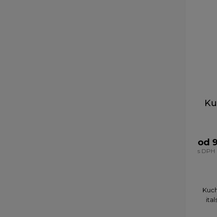
Ku
od 
s DPH
Kuch
ita