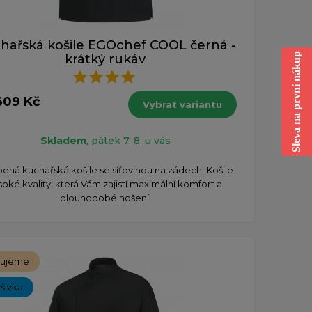
hařská košile EGOchef COOL černá -
Sleva na první nákup
krátký rukáv
609 Kč
Vybrat variantu
Skladem
, pátek 7. 8. u vás
bená kuchařská košile se síťovinou na zádech. Košile
soké kvality, která Vám zajistí maximální komfort a
dlouhodobé nošení.
čujeme
ýšivka