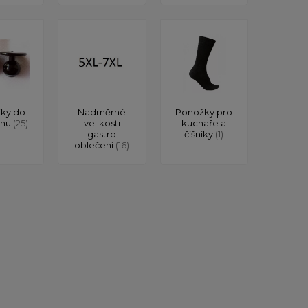
íky do
Nadměrné
Ponožky pro
onu
(25)
velikosti
kuchaře a
gastro
číšníky
(1)
oblečení
(16)