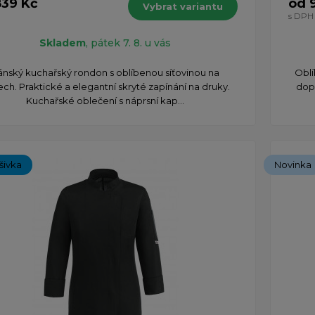
839 Kč
od 
Vybrat variantu
s DPH
Skladem
, pátek 7. 8. u vás
ánský kuchařský rondon s oblíbenou síťovinou na
​Obl
ch. Praktické a elegantní skryté zapínání na druky.
dop
Kuchařské oblečení s náprsní kap...
ýšivka
Novinka