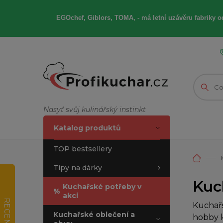
EGOchef, Giblors, TOMA, -
má letní
uzávěru fabriky od
Nasyť svůj kulinářský instinkt
Katalog produktů
TOP bestsellery
Tipy na dárky
Kuc
Kuchařské potřeby v
%
akci
RECENZE
Kuchařs
Kuchařské oblečení a
hobby k