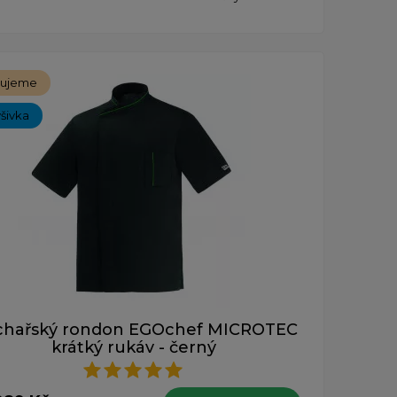
čujeme
ýšivka
chařský rondon EGOchef MICROTEC
krátký rukáv - černý