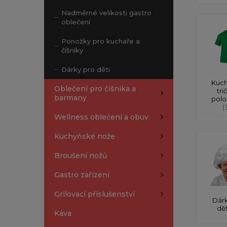
Nadměrné velikosti gastro
oblečení
Ponožky pro kuchaře a
číšníky
Dárky pro děti
Kuch
Oblečení pro číšníka a
tri
barmany
polo
(
Wellness oblečení a obuv
Kuchyňské nože
Broušení nožů
Gastro zařízení
Grilovací příslušenství
Dárk
dě
Káva