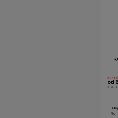
K
897 Kč
od 
s DPH
Nej
Rond