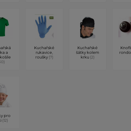
ařská
Kuchařské
Kuchařské
Knofl
čka a
rukavice,
šátky kolem
rond
košile
roušky
(7)
krku
(2)
30)
y pro
ti
(12)