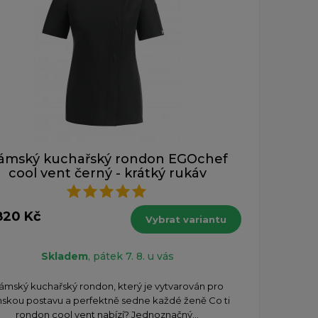
ámský kuchařský rondon EGOchef
cool vent černý - krátký rukáv
820 Kč
Vybrat variantu
Skladem
, pátek 7. 8. u vás
ámský kuchařský rondon, který je vytvarován pro
skou postavu a perfektně sedne každé ženě Co ti
rondon cool vent nabízí? Jednoznačný...