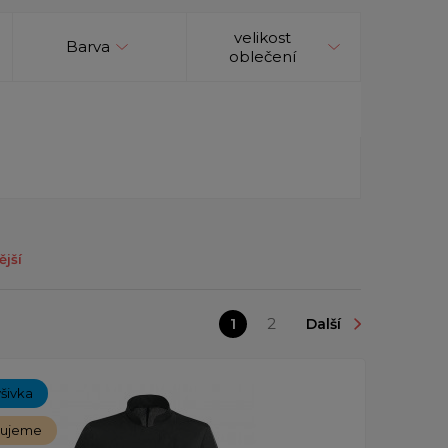
velikost
Barva
oblečení
ější
1
2
Další
ýšivka
čujeme