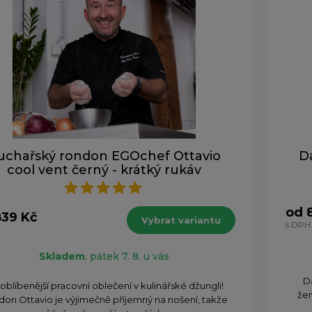
uchařský rondon EGOchef Ottavio
D
cool vent černý - krátký rukáv
od 
839 Kč
Vybrat variantu
s DPH
Skladem
, pátek 7. 8. u vás
D
oblíbenější pracovní oblečení v kulinářské džungli!
žen
on Ottavio je výjimečně příjemný na nošení, takže