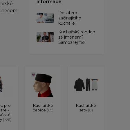
informace
hařské
po něčem
Desatero
začínajícího
kuchaře
Kuchařský rondon
se jménem?
Samozřejmě!
ra pro
Kuchařské
Kuchařské
aře -
čepice
(65)
sety
(0)
yňské
ry
(109)