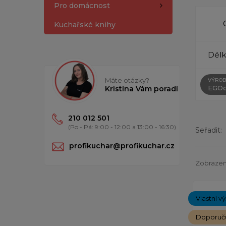
Pro domácnost
Kuchařské knihy
Délk
Máte otázky?
VÝROB
EGOc
Kristína Vám poradí
210 012 501
(Po - Pá: 9:00 - 12:00 a 13:00 - 16:30)
Seřadit:
profikuchar@profikuchar.cz
Zobrazený
Vlastní v
Doporuč