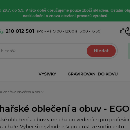
 28.7. do 5.9. V této době
doručujeme
pouze zboží skladem. Ostatní
ob
naskladnění a znovu otevření provozů výrobců
9
210 012 501
(Po - Pá: 9:00 - 12:00 a 13:00 - 16:30)
75
Hledat
VÝŠIVKY
GRAVÍROVÁNÍ DO KOVU
Kuchařské oblečení a obuv
hařské oblečení a obuv - EGOc
ké oblečení a obuv v mnoha provedeních pro profesioná
uchaře. Vyber si nejvhodnější produkt ze sortimentu