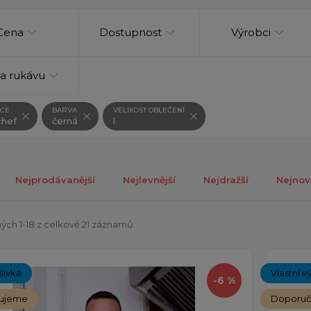
Cena
Dostupnost
Výrobci
a rukávu
CE
BARVA
VELIKOST OBLEČENÍ
hef
černá
l
Nejprodávanější
Nejlevnější
Nejdražší
Nejnov
ch 1-18 z celkově 21 záznamů.
ýšivka
Vlastní v
-6 %
ujeme
Doporu