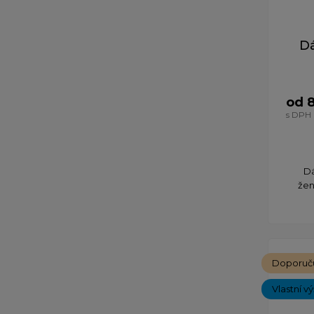
D
od 
s DPH
Dá
žen
Doporuč
Vlastní v