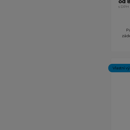
od 
s DPH
P
záde
Vlastní v