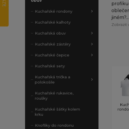
obuv
profiku
oblečen
Kuchařské rondony
jiném?...
Kuchařské kalhoty
Zobrazit 
Kuchařská obuv
Kuchařské zástěry
Kuchařské čepice
Kuchařské sety
Kuchařská trička a
polokošile
Kuchařské rukavice,
roušky
Kuch
rond
Kuchařské šátky kolem
krku
Knoflíky do rondonu