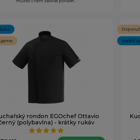
můžeš v něm zažívat pořádn...
ýšivka
Doporu
ujeme
Vlastní v
uchařský rondon EGOchef Ottavio
Ku
černý (polybavlna) - krátky rukáv