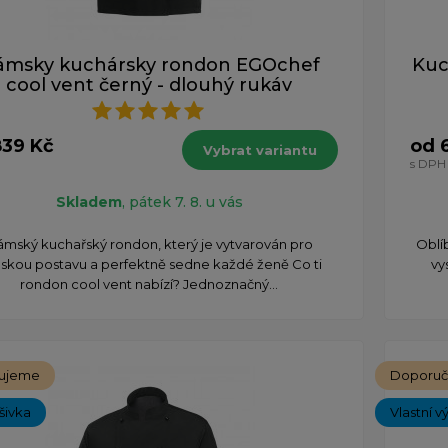
ámsky kuchársky rondon EGOchef
Kuc
cool vent černý - dlouhý rukáv
839 Kč
od 
Vybrat variantu
s DPH
Skladem
, pátek 7. 8. u vás
mský kuchařský rondon, který je vytvarován pro
Oblí
skou postavu a perfektně sedne každé ženě Co ti
vy
rondon cool vent nabízí? Jednoznačný...
ujeme
Doporu
ýšivka
Vlastní v