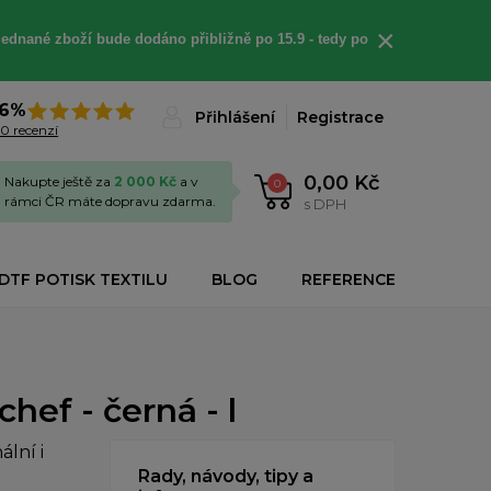
×
jednané
zboží bude dodáno
přibližně
po 15.9 - t
edy po
6%
Přihlášení
Registrace
0 recenzí
0,00 Kč
Nakupte ještě za
2 000 Kč
a v
0
rámci ČR máte dopravu zdarma.
s DPH
DTF POTISK TEXTILU
BLOG
REFERENCE
hef - černá - l
lní i
Rady, návody, tipy a