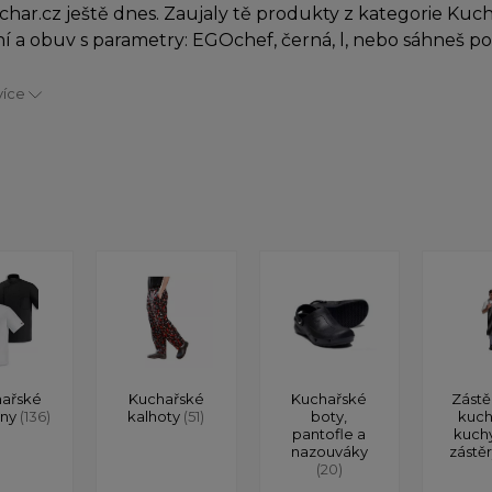
char.cz ještě dnes. Zaujaly tě produkty z kategorie Kuc
í a obuv s parametry: EGOchef, černá, l, nebo sáhneš 
více
ařské
Kuchařské
Kuchařské
Zástě
ony
(136)
kalhoty
(51)
boty,
kuch
pantofle a
kuch
nazouváky
zástě
(20)