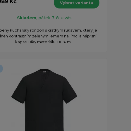
989 Kč
Vybrat variantu
Skladem
, pátek 7. 8. u vás
íbený kuchařský rondon s krátkým rukávem, který je
lněn kontrastním zeleným lemem na límci a náprsní
kapse Díky materiálu 100% m...