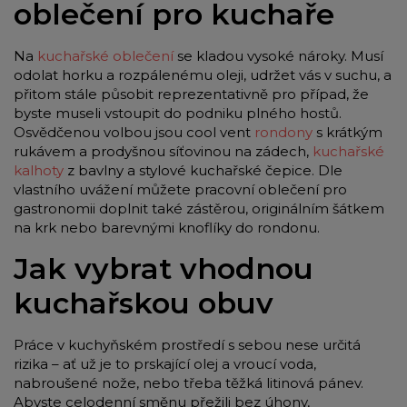
oblečení pro kuchaře
Na
kuchařské oblečení
se kladou vysoké nároky. Musí
odolat horku a rozpálenému oleji, udržet vás v suchu, a
přitom stále působit reprezentativně pro případ, že
byste museli vstoupit do podniku plného hostů.
Osvědčenou volbou jsou cool vent
rondony
s krátkým
rukávem a prodyšnou síťovinou na zádech,
kuchařské
kalhoty
z bavlny a stylové kuchařské čepice. Dle
vlastního uvážení můžete pracovní oblečení pro
gastronomii doplnit také zástěrou, originálním šátkem
na krk nebo barevnými knoflíky do rondonu.
Jak vybrat vhodnou
kuchařskou obuv
Práce v kuchyňském prostředí s sebou nese určitá
rizika – ať už je to prskající olej a vroucí voda,
nabroušené nože, nebo třeba těžká litinová pánev.
Abyste celodenní směnu přežili bez úhony,