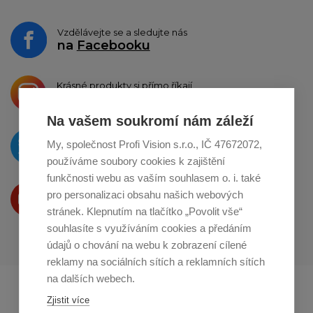
Vzdělávejte se a sledujte nás
na
Facebooku
Krásné produkty si přímo říkají
o sdílení na
Instagramu
Na vašem soukromí nám záleží
O novinkách píšeme
My, společnost Profi Vision s.r.o., IČ 47672072,
na
Twitteru
používáme soubory cookies k zajištění
funkčnosti webu as vaším souhlasem o. i. také
Produkty Vám představujeme
pro personalizaci obsahu našich webových
na
Youtube
stránek. Klepnutím na tlačítko „Povolit vše“
souhlasíte s využíváním cookies a předáním
údajů o chování na webu k zobrazení cílené
reklamy na sociálních sítích a reklamních sítích
na dalších webech.
Profikuchar.sk
Profikoch.at
Zjistit více
Profiszakacs.hu