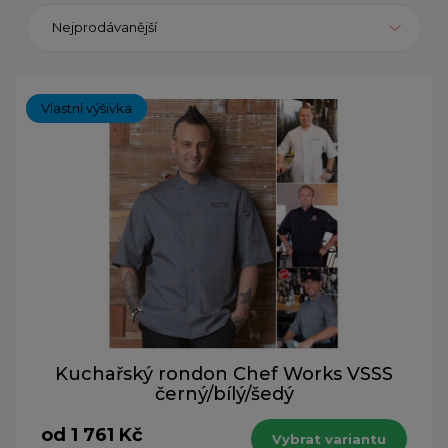
Nejprodávanější
Vlastní výšivka
Kuchařský rondon Chef Works VSSS
černý/bílý/šedý
od 1 761 Kč
Vybrat variantu