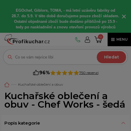
EGOchef, Giblors, TOMA, -
má letní
uzávěru fabriky od
×
28.7. do 5.9. V této době
doručujeme
pouze zboží skladem.
Ostatní
objednané
zboží bude dodáno
přibližně
po 15.9 -
t
edy po naskladnění a znovu otevření provozů výrobců
0
MENU
Hledat
96%
750 recenzí
Kuchařské oblečení a obuv
Kuchařské oblečení a
obuv - Chef Works - šedá
Popis kategorie