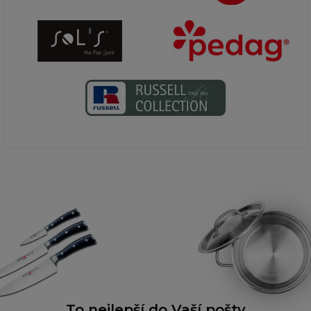
To nejlepší do Vaší pošty