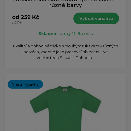
různé barvy
od 259 Kč
Vybrat variantu
s DPH
Skladem
, úterý 11. 8. u vás
​Kvalitní a pohodlné tričko s dlouhým rukávem v různých
barvách, vhodné jako pracovní oblečení. - ve
velikostech S - 4XL - Pohodln...
Vlastní výšivka