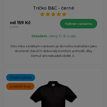
Tričko B&C - černé
od 159 Kč
Vybrat variantu
s DPH
Skladem
, úterý 11. 8. u vás
​Toto triko s krátkým rukávem je do tvého kulinářství jako
stvořené! Zaručí ti dokonalý komfort, pohodlí, díky
čemuž ani nebudeš vědět, ž...
Vlastní výšivka
poslední kusy