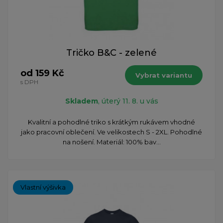
Tričko B&C - zelené
od 159 Kč
Vybrat variantu
s DPH
Skladem
, úterý 11. 8. u vás
Kvalitní a pohodlné triko s krátkým rukávem vhodné
jako pracovní oblečení. Ve velikostech S - 2XL. Pohodlné
na nošení. Materiál: 100% bav...
Vlastní výšivka