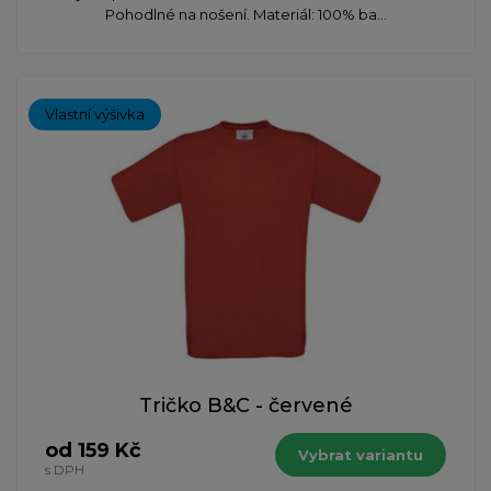
Pohodlné na nošení. Materiál: 100% ba...
Vlastní výšivka
Tričko B&C - červené
od 159 Kč
Vybrat variantu
s DPH