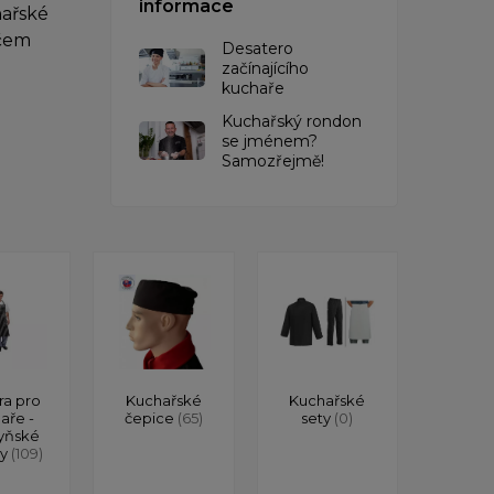
informace
hařské
ěčem
Desatero
začínajícího
kuchaře
Kuchařský rondon
se jménem?
Samozřejmě!
ra pro
Kuchařské
Kuchařské
aře -
čepice
(65)
sety
(0)
yňské
ry
(109)