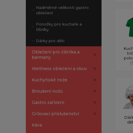
Nadměrné velikosti gastro
oblečení
Ponožky pro kuchaře a
číšníky
Dárky pro děti
Kuch
Oblečení pro číšníka a
tri
barmany
polo
(
Wellness oblečení a obuv
Kuchyňské nože
Broušení nožů
Gastro zařízení
Grilovací příslušenství
Dárk
dě
Káva