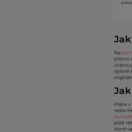
praco
Jak
Na
kuch
přitom 
volbou 
stylové
originá
Jak
Práce v 
nebo tř
kuchař
ještě vě
které v