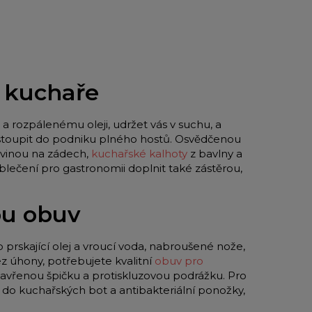
o kuchaře
a rozpálenému oleji, udržet vás v suchu, a
 vstoupit do podniku plného hostů. Osvědčenou
vinou na zádech,
kuchařské kalhoty
z bavlny a
blečení pro gastronomii doplnit také zástěrou,
ou obuv
o prskající olej a vroucí voda, nabroušené nože,
z úhony, potřebujete kvalitní
obuv pro
zavřenou špičku a protiskluzovou podrážku. Pro
y do kuchařských bot a antibakteriální ponožky,