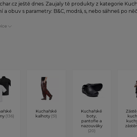
char.cz ještě dnes. Zaujaly tě produkty z kategorie Kuc
í a obuv s parametry: B&C, modrá, s, nebo sáhneš po n
více
ařské
Kuchařské
Kuchařské
Zástě
ony
(136)
kalhoty
(51)
boty,
kuch
pantofle a
kuch
nazouváky
zástě
(20)