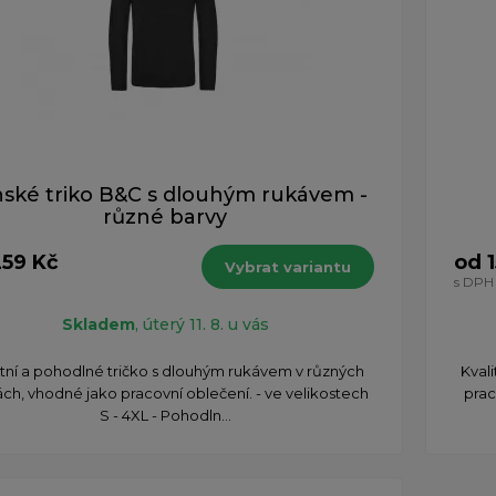
ské triko B&C s dlouhým rukávem -
různé barvy
259 Kč
od 
Vybrat variantu
s DPH
Skladem
, úterý 11. 8. u vás
litní a pohodlné tričko s dlouhým rukávem v různých
Kval
ch, vhodné jako pracovní oblečení. - ve velikostech
prac
S - 4XL - Pohodln...