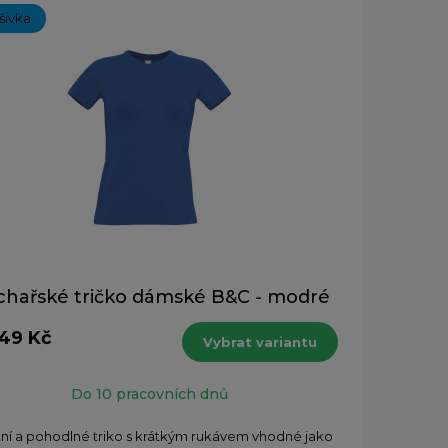
ýšivka
hařské tričko dámské B&C - modré
149 Kč
Vybrat variantu
Do 10 pracovních dnů
tní a pohodlné triko s krátkým rukávem vhodné jako