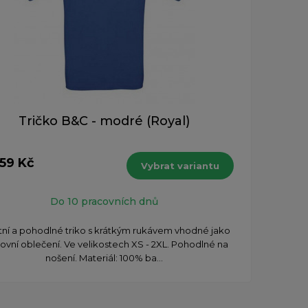
Tričko B&C - modré (Royal)
159 Kč
Vybrat variantu
Do 10 pracovních dnů
itní a pohodlné triko s krátkým rukávem vhodné jako
ovní oblečení. Ve velikostech XS - 2XL. Pohodlné na
nošení. Materiál: 100% ba...