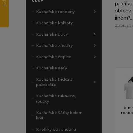
obuv
profiku
oblečen
Kuchařské rondony
jiném?...
Kuchařské kalhoty
Zobrazit 
Kuchařská obuv
Kuchařské zástěry
Kuchařské čepice
Kuchařské sety
Kuchařská trička a
polokošile
Kuchařské rukavice,
roušky
Kuch
rond
Kuchařské šátky kolem
krku
Knoflíky do rondonu