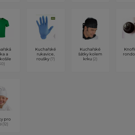
ařská
Kuchařské
Kuchařské
Knofl
čka a
rukavice,
šátky kolem
rond
košile
roušky
(7)
krku
(2)
30)
y pro
ti
(12)