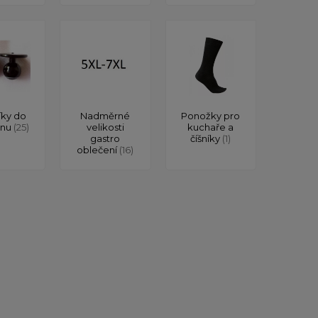
íky do
Nadměrné
Ponožky pro
onu
(25)
velikosti
kuchaře a
gastro
číšníky
(1)
oblečení
(16)