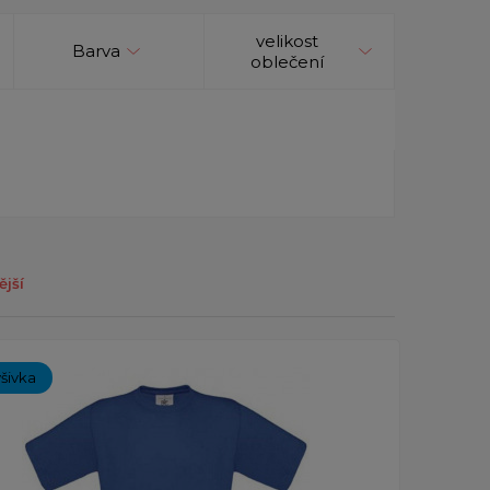
velikost
Barva
oblečení
ější
ýšivka