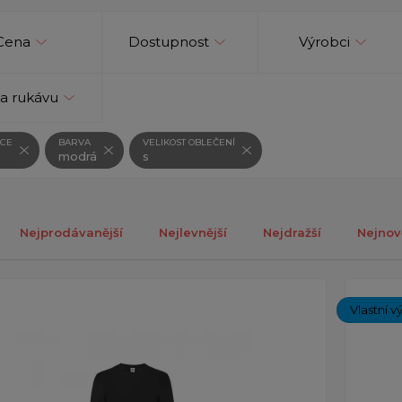
Cena
Dostupnost
Výrobci
a rukávu
CE
BARVA
VELIKOST OBLEČENÍ
modrá
s
Nejprodávanější
Nejlevnější
Nejdražší
Nejnov
ých 1-3 z celkově 3 záznamů.
Vlastní v