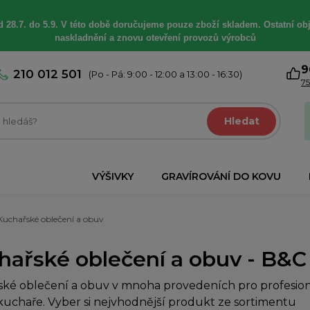
 28.7. do 5.9. V této době
doručujeme
pouze zboží skladem. Ostatní
ob
naskladnění a znovu otevření provozů výrobců
9
210 012 501
(Po - Pá: 9:00 - 12:00 a 13:00 - 16:30)
75
Hledat
VÝŠIVKY
GRAVÍROVÁNÍ DO KOVU
Kuchařské oblečení a obuv
hařské oblečení a obuv - B&C 
ké oblečení a obuv v mnoha provedeních pro profesioná
uchaře. Vyber si nejvhodnější produkt ze sortimentu