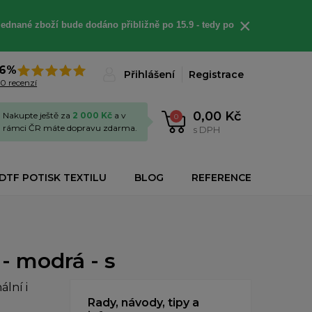
×
jednané
zboží bude dodáno
přibližně
po 15.9 - t
edy po
6%
Přihlášení
Registrace
0 recenzí
0,00 Kč
Nakupte ještě za
2 000 Kč
a v
0
rámci ČR máte dopravu zdarma.
s DPH
DTF POTISK TEXTILU
BLOG
REFERENCE
- modrá - s
lní i
Rady, návody, tipy a