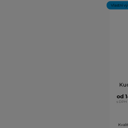
Vlastní v
Kuc
od 
s DPH
Kvali