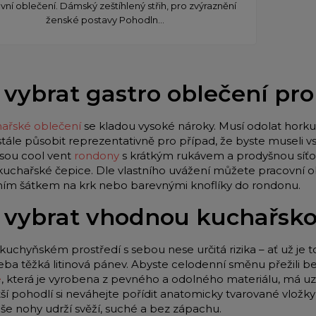
vní oblečení. Dámský zeštíhlený střih, pro zvýraznění
ženské postavy Pohodln...
 vybrat gastro oblečení pr
ařské oblečení
se kladou vysoké nároky. Musí odolat horku 
stále působit reprezentativně pro případ, že byste museli
jsou cool vent
rondony
s krátkým rukávem a prodyšnou síťo
 kuchařské čepice. Dle vlastního uvážení můžete pracovní o
lním šátkem na krk nebo barevnými knoflíky do rondonu.
 vybrat vhodnou kuchařsk
kuchyňském prostředí s sebou nese určitá rizika – ať už je t
eba těžká litinová pánev. Abyste celodenní směnu přežili be
e
, která je vyrobena z pevného a odolného materiálu, má u
tší pohodlí si neváhejte pořídit anatomicky tvarované vložk
aše nohy udrží svěží, suché a bez zápachu.