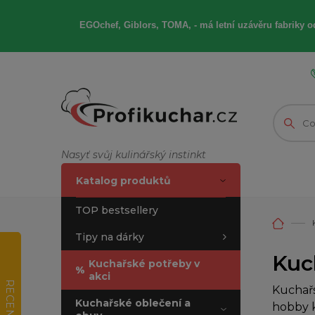
EGOchef, Giblors, TOMA, -
má letní
uzávěru fabriky od
Nasyť svůj kulinářský instinkt
Katalog produktů
TOP bestsellery
Tipy na dárky
Kuc
Kuchařské potřeby v
%
akci
RECENZE
Kuchařs
Kuchařské oblečení a
hobby k