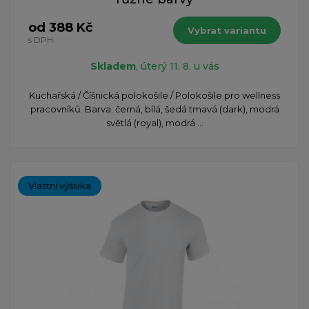
od 388 Kč
Vybrat variantu
s DPH
Skladem
, úterý 11. 8. u vás
Kuchařská / Číšnická polokošile / Polokošile pro wellness
pracovníků. Barva: černá, bílá, šedá tmavá (dark), modrá
světlá (royal), modrá ...
Vlastní výšivka