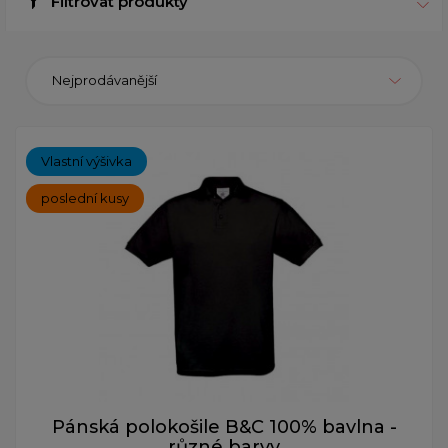
Filtrovat produkty
Nejprodávanější
Vlastní výšivka
poslední kusy
Pánská polokošile B&C 100% bavlna -
různé barvy