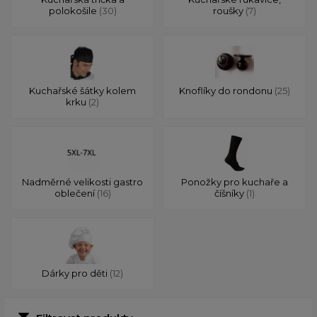
polokošile
(30)
roušky
(7)
Kuchařské šátky kolem
Knoflíky do rondonu
(25)
krku
(2)
Nadměrné velikosti gastro
Ponožky pro kuchaře a
oblečení
(16)
číšníky
(1)
Dárky pro děti
(12)