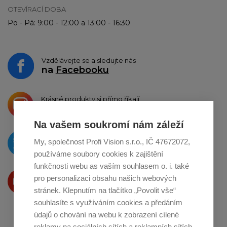
OTEVÍRACÍ DOBA
Po - Pá: 9:00 - 12:00 a 13:00 - 16:30
Vzdělávejte se a sledujte nás
na
Facebooku
Krásné produkty si přímo říkají
o sdílení na
Instagramu
Na vašem soukromí nám záleží
O novinkách píšeme
My, společnost Profi Vision s.r.o., IČ 47672072,
na
Twitteru
používáme soubory cookies k zajištění
funkčnosti webu as vaším souhlasem o. i. také
Produkty Vám představujeme
pro personalizaci obsahu našich webových
na
Youtube
stránek. Klepnutím na tlačítko „Povolit vše“
souhlasíte s využíváním cookies a předáním
údajů o chování na webu k zobrazení cílené
reklamy na sociálních sítích a reklamních sítích