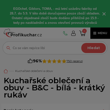
EGOchef, Giblors, TOMA, -
má letní
uzávěru fabriky od
×
28.7. do 5.9. V této době
doručujeme
pouze zboží skladem.
Ostatní
objednané
zboží bude dodáno
přibližně
po 15.9 -
t
edy po naskladnění a znovu otevření provozů výrobců
0
MENU
Hledat
96%
750 recenzí
Kuchařské oblečení a obuv
Kuchařské oblečení a
obuv - B&C - bílá - krátký
rukáv