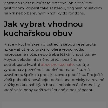
vlastního uvážení můžete pracovní oblečení pro
gastronomii doplnit také zástěrou, originálním šátkem
na krk nebo barevnými knoflíky do rondonu.
Jak vybrat vhodnou
kuchařskou obuv
Práce v kuchyňském prostředí s sebou nese určitá
rizika – ať už je to prskající olej a vroucí voda,
nabroušené nože, nebo třeba těžká litinová pánev.
Abyste celodenní směnu přežili bez úhony,
potřebujete kvalitní
obuv pro kuchaře
, která je
vyrobena z pevného a odolného materiálu, má
uzavřenou špičku a protiskluzovou podrážku. Pro ještě
větší pohodlí si neváhejte pořídit anatomicky tvarované
vložky do kuchařských bot a antibakteriální ponožky,
které vaše nohy udrží svěží, suché a bez zápachu.