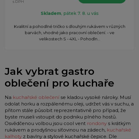
s DPH
Skladem
, pátek 7. 8. u vás
​Kvalitní a pohodlné tričko s dlouhým rukávem v různých
barvách, vhodné jako pracovní oblečení. - ve
velikostech S - 4XL - Pohodln...
Jak vybrat gastro
oblečení pro kuchaře
Na
kuchařské oblečení
se kladou vysoké nároky. Musí
odolat horku a rozpálenému oleji, udržet vás v suchu, a
přitom stále působit reprezentativně pro případ, že
byste museli vstoupit do podniku plného hostů.
Osvědčenou volbou jsou cool vent
rondony
s krátkým
rukávem a prodyšnou síťovinou na zádech,
kuchařské
kalhoty
z bavlny a stylové kuchařské čepice. Dle