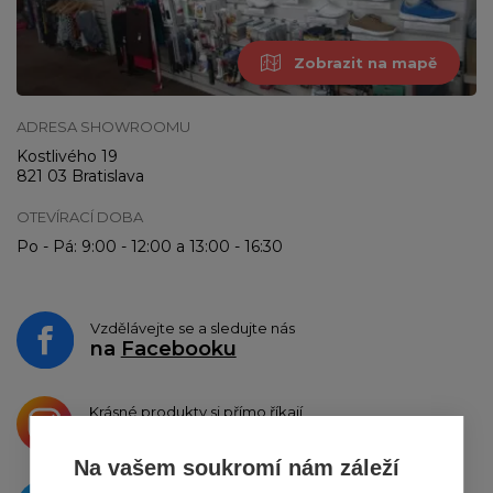
Zobrazit na mapě
ADRESA SHOWROOMU
Kostlivého 19
821 03 Bratislava
OTEVÍRACÍ DOBA
Po - Pá: 9:00 - 12:00 a 13:00 - 16:30
Vzdělávejte se a sledujte nás
na
Facebooku
Krásné produkty si přímo říkají
o sdílení na
Instagramu
Na vašem soukromí nám záleží