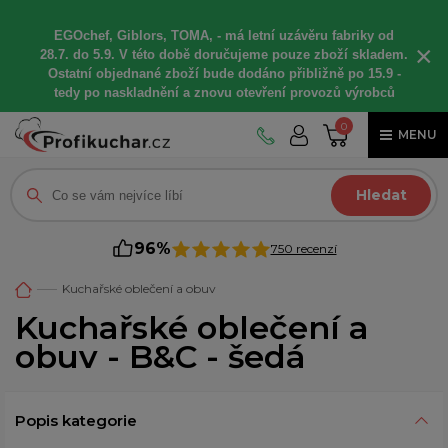
EGOchef, Giblors, TOMA, -
má letní
uzávěru fabriky od
×
28.7. do 5.9. V této době
doručujeme
pouze zboží skladem.
Ostatní
objednané
zboží bude dodáno
přibližně
po 15.9 -
t
edy po naskladnění a znovu otevření provozů výrobců
0
MENU
Hledat
96%
750 recenzí
Kuchařské oblečení a obuv
Kuchařské oblečení a
obuv - B&C - šedá
Popis kategorie