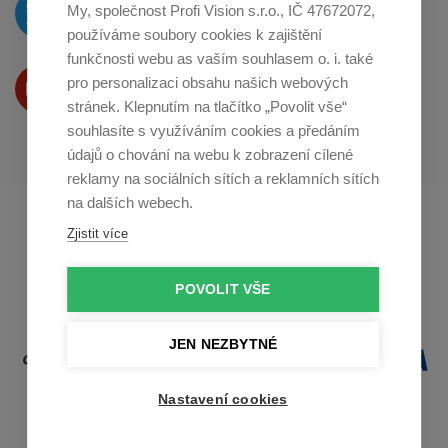
O novinkách píšeme
My, společnost Profi Vision s.r.o., IČ 47672072,
na
Twitteru
používáme soubory cookies k zajištění
funkčnosti webu as vaším souhlasem o. i. také
Produkty Vám představujeme
pro personalizaci obsahu našich webových
na
Youtube
stránek. Klepnutím na tlačítko „Povolit vše“
souhlasíte s využíváním cookies a předáním
údajů o chování na webu k zobrazení cílené
reklamy na sociálních sítích a reklamních sítích
na dalších webech.
Profikuchar.sk
Profikoch.at
Zjistit více
Profiszakacs.hu
POVOLIT VŠE
JEN NEZBYTNÉ
Nastavení cookies