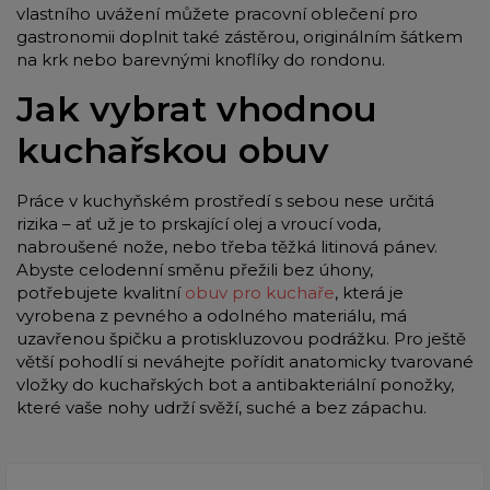
vlastního uvážení můžete pracovní oblečení pro
gastronomii doplnit také zástěrou, originálním šátkem
na krk nebo barevnými knoflíky do rondonu.
Jak vybrat vhodnou
kuchařskou obuv
Práce v kuchyňském prostředí s sebou nese určitá
rizika – ať už je to prskající olej a vroucí voda,
nabroušené nože, nebo třeba těžká litinová pánev.
Abyste celodenní směnu přežili bez úhony,
potřebujete kvalitní
obuv pro kuchaře
, která je
vyrobena z pevného a odolného materiálu, má
uzavřenou špičku a protiskluzovou podrážku. Pro ještě
větší pohodlí si neváhejte pořídit anatomicky tvarované
vložky do kuchařských bot a antibakteriální ponožky,
které vaše nohy udrží svěží, suché a bez zápachu.