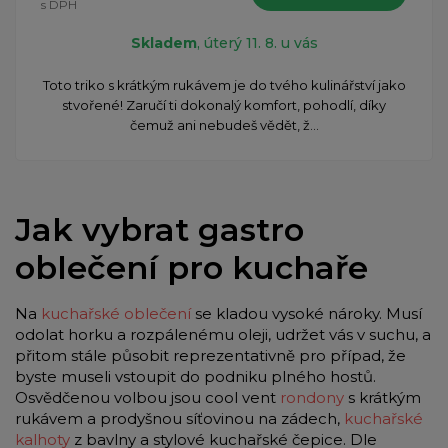
s DPH
Skladem
, úterý 11. 8. u vás
​Toto triko s krátkým rukávem je do tvého kulinářství jako
stvořené! Zaručí ti dokonalý komfort, pohodlí, díky
čemuž ani nebudeš vědět, ž...
Jak vybrat gastro
oblečení pro kuchaře
Na
kuchařské oblečení
se kladou vysoké nároky. Musí
odolat horku a rozpálenému oleji, udržet vás v suchu, a
přitom stále působit reprezentativně pro případ, že
byste museli vstoupit do podniku plného hostů.
Osvědčenou volbou jsou cool vent
rondony
s krátkým
rukávem a prodyšnou síťovinou na zádech,
kuchařské
kalhoty
z bavlny a stylové kuchařské čepice. Dle