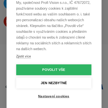
O novinkách píšeme
My, společnost Profi Vision s.r.o., IČ 47672072,
na
Twitteru
používáme soubory cookies k zajištění
funkčnosti webu as vaším souhlasem o. i. také
Produkty Vám představujeme
pro personalizaci obsahu našich webových
na
Youtube
stránek. Klepnutím na tlačítko „Povolit vše“
souhlasíte s využíváním cookies a předáním
údajů o chování na webu k zobrazení cílené
reklamy na sociálních sítích a reklamních sítích
na dalších webech.
Profikuchar.sk
Profikoch.at
Zjistit více
Profiszakacs.hu
POVOLIT VŠE
JEN NEZBYTNÉ
Nastavení cookies