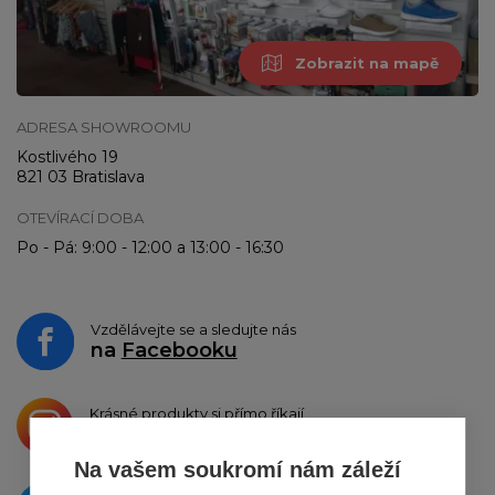
Zobrazit na mapě
ADRESA SHOWROOMU
Kostlivého 19
821 03 Bratislava
OTEVÍRACÍ DOBA
Po - Pá: 9:00 - 12:00 a 13:00 - 16:30
Vzdělávejte se a sledujte nás
na
Facebooku
Krásné produkty si přímo říkají
o sdílení na
Instagramu
Na vašem soukromí nám záleží