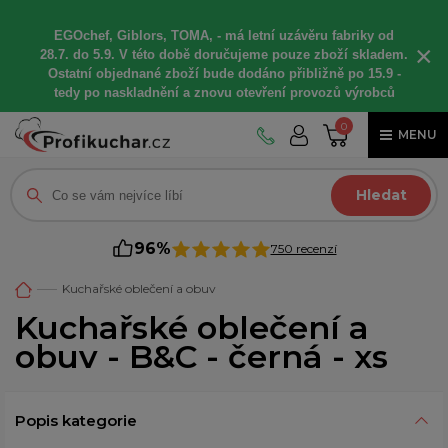
EGOchef, Giblors, TOMA, -
má letní
uzávěru fabriky od
×
28.7. do 5.9. V této době
doručujeme
pouze zboží skladem.
Ostatní
objednané
zboží bude dodáno
přibližně
po 15.9 -
t
edy po naskladnění a znovu otevření provozů výrobců
0
MENU
Hledat
96%
750 recenzí
Kuchařské oblečení a obuv
Kuchařské oblečení a
obuv - B&C - černá - xs
Popis kategorie