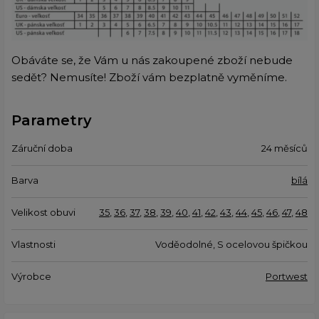
Obáváte se, že Vám u nás zakoupené zboží nebude
sedět? Nemusíte! Zboží vám bezplatně vyměníme.
Parametry
Záruční doba
24 měsíců
Barva
bílá
Velikost obuvi
35
,
36
,
37
,
38
,
39
,
40
,
41
,
42
,
43
,
44
,
45
,
46
,
47
,
48
Vlastnosti
Voděodolné, S ocelovou špičkou
Výrobce
Portwest