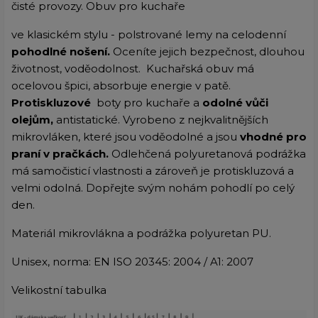
čisté provozy. O
buv pro kuchaře
ve klasickém stylu - polstrované lemy na celodenní
pohodlné nošení.
Oceníte jejich bezpečnost, dlouhou
životnost, voděodolnost.
Kuchařská obuv
má
ocelovou špici, absorbuje energie v patě.
Protiskluzové
boty pro kuchaře
a
odolné vůči
olejům,
antistatické.
Vyrobeno z nejkvalitnějších
mikrovláken, které jsou voděodolné a jsou
vhodné pro
praní v pračkách.
Odlehčená polyuretanová podrážka
má samočisticí vlastnosti a zároveň je protiskluzová a
velmi odolná. Dopřejte svým nohám pohodlí po celý
den.
Materiál mikrovlákna a podrážka polyuretan PU.
Unisex, norma: EN ISO 20345: 2004 / A1: 2007
Velikostní tabulka