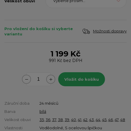
Vyberte prosím...
Velikost obuvi
Pro vložení do košíku si vyberte
Možnosti dopravy
variantu
1 199 Kč
991 Kč
bez DPH
Vložit do košíku
Záruční doba
24 měsíců
Barva
bílá
Velikost obuvi
35
,
36
,
37
,
38
,
39
,
40
,
41
,
42
,
43
,
44
,
45
,
46
,
47
,
48
Vlastnosti
Voděodolné, S ocelovou špičkou