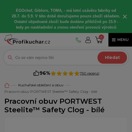
EGOchef, Giblors, TOMA, -
má letní
uzávěru fabriky od
×
28.7. do 5.9. V této době
doručujeme
pouze zboží skladem.
Ostatní
objednané
zboží bude dodáno
přibližně
po 15.9 -
t
edy po naskladnění a znovu otevření provozů výrobců
0
MENU
Hledat
96%
750 recenzí
Kuchařské oblečení a obuv
Pracovní obuv PORTWEST Steelite™ Safety Clog - bílé
Pracovní obuv PORTWEST
Steelite™ Safety Clog - bílé