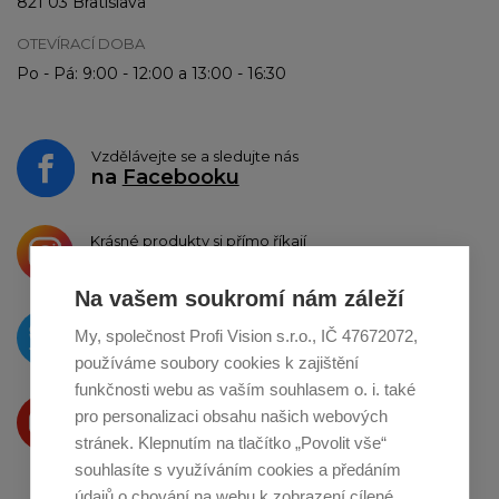
821 03 Bratislava
OTEVÍRACÍ DOBA
Po - Pá: 9:00 - 12:00 a 13:00 - 16:30
Vzdělávejte se a sledujte nás
na
Facebooku
Krásné produkty si přímo říkají
o sdílení na
Instagramu
Na vašem soukromí nám záleží
O novinkách píšeme
My, společnost Profi Vision s.r.o., IČ 47672072,
na
Twitteru
používáme soubory cookies k zajištění
funkčnosti webu as vaším souhlasem o. i. také
Produkty Vám představujeme
pro personalizaci obsahu našich webových
na
Youtube
stránek. Klepnutím na tlačítko „Povolit vše“
souhlasíte s využíváním cookies a předáním
údajů o chování na webu k zobrazení cílené