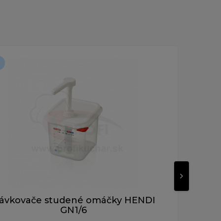
Novinka
ávkovače studené omáčky HENDI
Ná
GN1/6