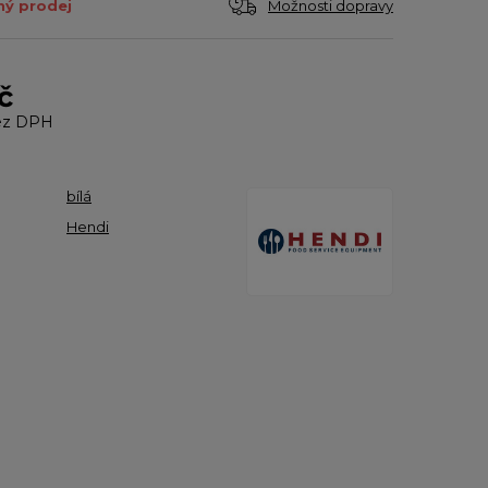
Možnosti dopravy
ý prodej
č
z DPH
bílá
Hendi