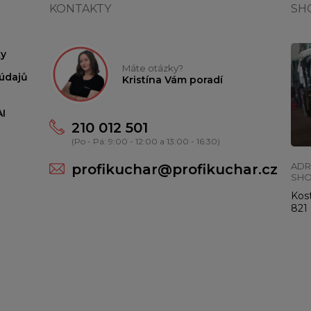
KONTAKTY
SH
y
Máte otázky?
údajů
Kristína Vám poradí
I
210 012 501
(Po - Pá: 9:00 - 12:00 a 13:00 - 16:30)
ADR
profikuchar@profikuchar.cz
SH
Kost
821 