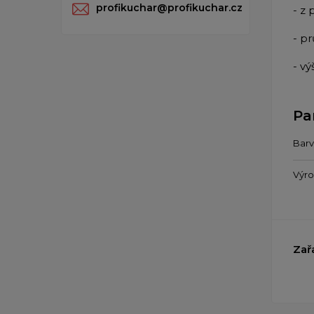
profikuchar@profikuchar.cz
- z
- p
- vý
Pa
Bar
Výr
Zař