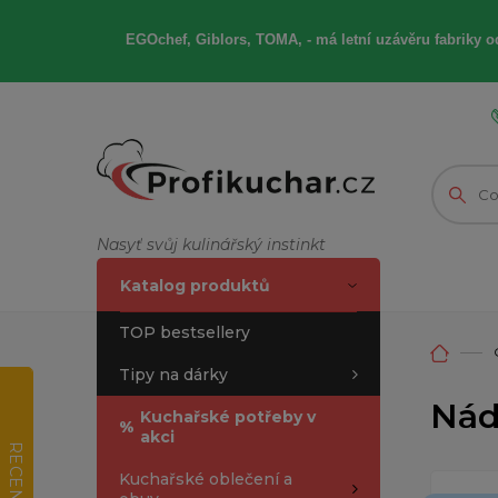
EGOchef, Giblors, TOMA, -
má letní
uzávěru fabriky od
Nasyť svůj kulinářský instinkt
Katalog produktů
TOP bestsellery
Tipy na dárky
Nád
Kuchařské potřeby v
%
akci
RECENZE
Kuchařské oblečení a