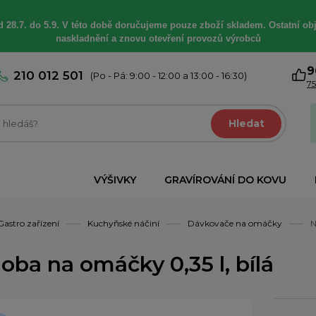
 28.7. do 5.9. V této době
doručujeme
pouze zboží skladem. Ostatní
ob
naskladnění a znovu otevření provozů výrobců
9
210 012 501
(Po - Pá: 9:00 - 12:00 a 13:00 - 16:30)
75
Hledat
VÝŠIVKY
GRAVÍROVÁNÍ DO KOVU
Gastro zařízení
Kuchyňské náčiní
Dávkovače na omáčky
N
oba na omáčky 0,35 l, bílá