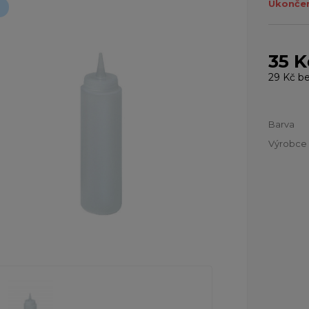
Ukončen
35 K
29 Kč
be
Barva
Výrobce