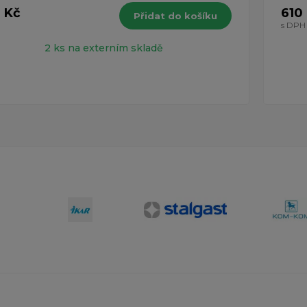
 Kč
610
Přidat do košíku
H
s DPH
2 ks na externím skladě