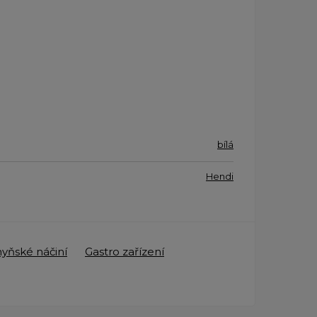
bílá
Hendi
yňské náčiní
Gastro zařízení