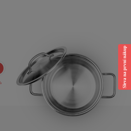
Sleva na první nákup
.