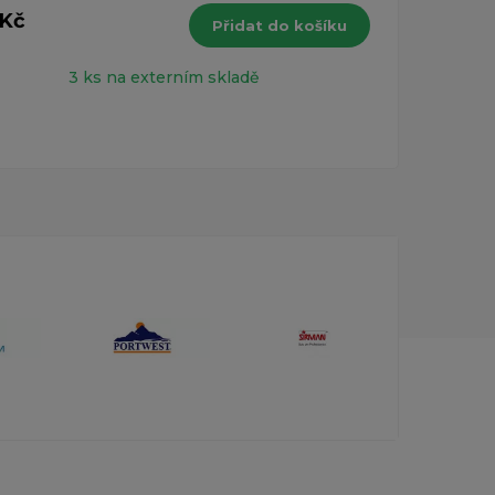
 Kč
Přidat do košíku
40 
s DPH
3 ks na externím skladě