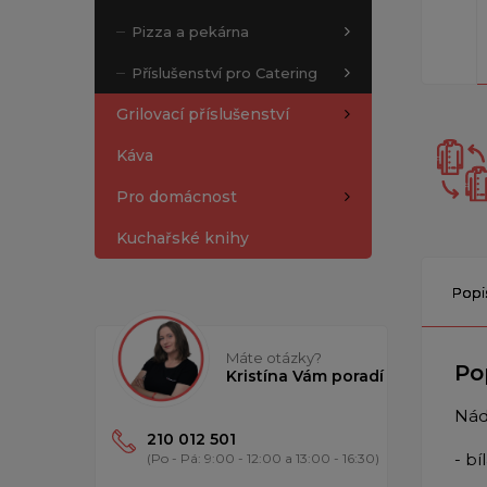
Pizza a pekárna
Příslušenství pro Catering
Grilovací příslušenství
Káva
Pro domácnost
Kuchařské knihy
Popi
Máte otázky?
Po
Kristína Vám poradí
Nád
210 012 501
-
bí
(Po - Pá: 9:00 - 12:00 a 13:00 - 16:30)