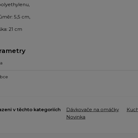
 polyethylenu,
růměr: 5,5 cm,
ška: 21 cm
rametry
va
obce
azeni v těchto kategoriích
Dávkovače na omáčky
Kuch
Novinka