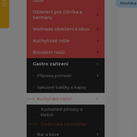
obuv
Novinka
Oblečení pro číšníka a
barmany
Wellness oblečení a obuv
Kuchyňské nože
Broušení nožů
Gastro zařízení
Příprava potravin
Vakuové baličky a kapsy
Kuchyňské náčiní
Kuchařské pinzety a
kleště
Dávkovače na omáčky
Bar a káva