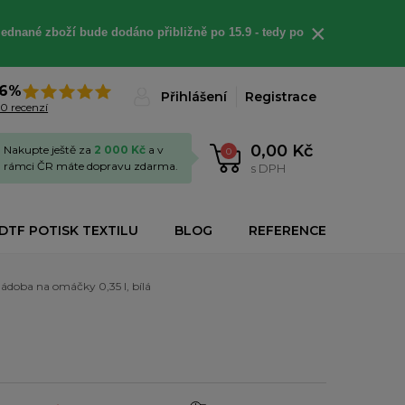
×
jednané
zboží bude dodáno
přibližně
po 15.9 - t
edy po
6%
Přihlášení
Registrace
0 recenzí
0,00 Kč
Nakupte ještě za
2 000 Kč
a v
0
rámci ČR máte dopravu zdarma.
s DPH
DTF POTISK TEXTILU
BLOG
REFERENCE
ádoba na omáčky 0,35 l, bílá