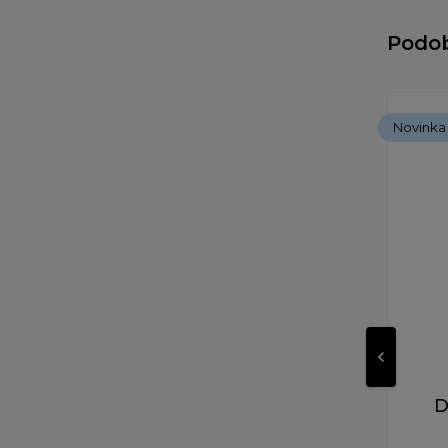
Podo
Novinka
D