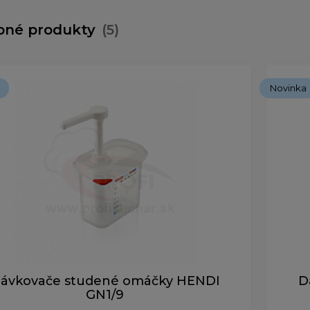
bné produkty
(5)
Novinka
ávkovače studené omáčky HENDI
D
GN1/9