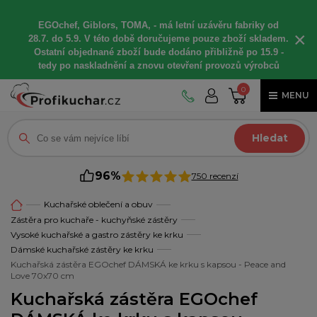
EGOchef, Giblors, TOMA, -
má letní
uzávěru fabriky od
×
28.7. do 5.9. V této době
doručujeme
pouze zboží skladem.
Ostatní
objednané
zboží bude dodáno
přibližně
po 15.9 -
t
edy po naskladnění a znovu otevření provozů výrobců
0
MENU
Hledat
96%
750 recenzí
Kuchařské oblečení a obuv
Zástěra pro kuchaře - kuchyňské zástěry
Vysoké kuchařské a gastro zástěry ke krku
Dámské kuchařské zástěry ke krku
Kuchařská zástěra EGOchef DÁMSKÁ ke krku s kapsou - Peace and
Love 70x70 cm
Kuchařská zástěra EGOchef