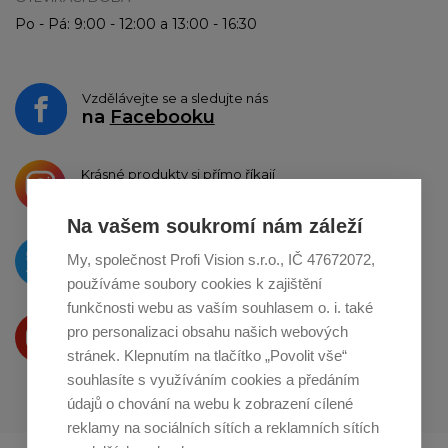
Po - Pá: 9:00 - 12:00 a 13:00 - 16:30
Vzdělávejte se a sledujte nás
na
Facebooku
Krásné produkty si přímo říkají
o sdílení na
Instagramu
Na vašem soukromí nám záleží
O novinkách píšeme
My, společnost Profi Vision s.r.o., IČ 47672072,
na
Twitteru
používáme soubory cookies k zajištění
funkčnosti webu as vaším souhlasem o. i. také
Produkty Vám představujeme
pro personalizaci obsahu našich webových
na
Youtube
stránek. Klepnutím na tlačítko „Povolit vše“
souhlasíte s využíváním cookies a předáním
údajů o chování na webu k zobrazení cílené
reklamy na sociálních sítích a reklamních sítích