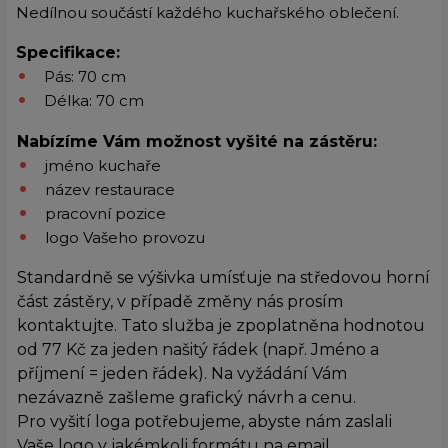
Nedílnou součástí každého kuchařského oblečení.
Specifikace:
Pás: 70 cm
Délka: 70 cm
Nabízíme Vám možnost vyšité na zástěru:
jméno kuchaře
název restaurace
pracovní pozice
logo Vašeho provozu
Standardně se výšivka umísťuje na středovou horní
část zástěry, v případě změny nás prosím
kontaktujte. Tato služba je zpoplatněna hodnotou
od 77 Kč za jeden našitý řádek (např. Jméno a
příjmení = jeden řádek). Na vyžádání Vám
nezávazně zašleme grafický návrh a cenu.
Pro vyšití loga potřebujeme, abyste nám zaslali
Vaše logo v jakémkoli formátu na email