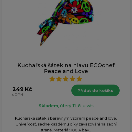
Kuchařská šátek na hlavu EGOchef
Peace and Love
249 Kč
Přidat do košíku
s DPH
Skladem
, úterý 11. 8. u vás
Kuchařská šátek s barevným vzorem peace and love.
Univeľkosť, sedne každému díky zavazování na zadní
straně. Materiál: 100% bav...