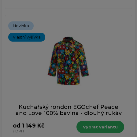
Novinka
Vlastní výšivka
Kuchařský rondon EGOchef Peace
and Love 100% bavlna - dlouhý rukáv
od 1 149 Kč
Vybrat variantu
s DPH