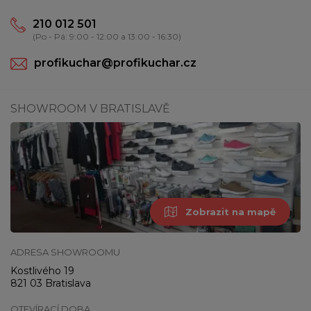
210 012 501
(Po - Pá: 9:00 - 12:00 a 13:00 - 16:30)
profikuchar@profikuchar.cz
SHOWROOM V BRATISLAVĚ
Zobrazit na mapě
ADRESA SHOWROOMU
Kostlivého 19
821 03 Bratislava
OTEVÍRACÍ DOBA