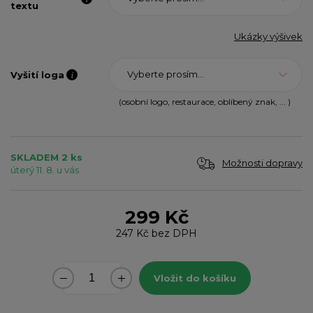
textu
Ukázky výšivek
Vyberte prosím...
Vyšití loga
(osobní logo, restaurace, oblíbený znak, ... )
SKLADEM 2 ks
Možnosti dopravy
úterý 11. 8. u vás
299 Kč
247 Kč
bez DPH
Vložit do košíku