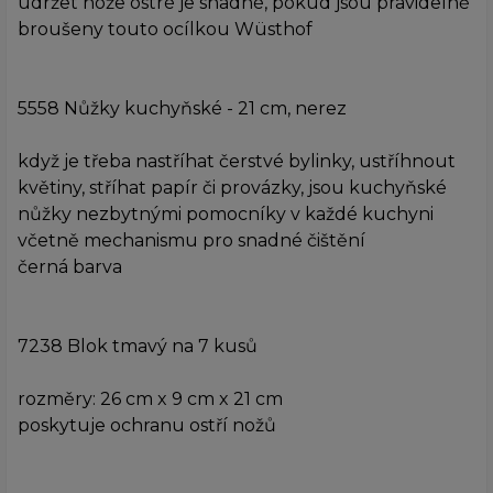
udržet nože ostré je snadné, pokud jsou pravidelně
broušeny touto ocílkou Wüsthof
5558 Nůžky kuchyňské - 21 cm, nerez
když je třeba nastříhat čerstvé bylinky, ustříhnout
květiny, stříhat papír či provázky, jsou kuchyňské
nůžky nezbytnými pomocníky v každé kuchyni
včetně mechanismu pro snadné čištění
černá barva
7238 Blok tmavý na 7 kusů
rozměry: 26 cm x 9 cm x 21 cm
poskytuje ochranu ostří nožů