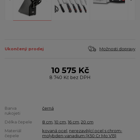
Možnosti dopravy
Ukončený prodej
10 575 Kč
8 740 Kč
bez DPH
Barva
černá
rukojeti
Délka čepele
8 cm
,
10 cm
,
16 cm
,
20 cm
Materiál
kovaná ocel
,
nerezavějící ocel s chrom-
čepele
molybden-vanadium (X50 Cr Mo V15)