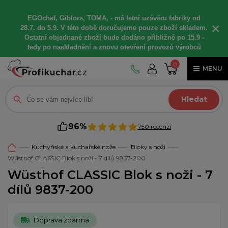
EGOchef, Giblors, TOMA, -
má letní
uzávěru fabriky od
×
28.7. do 5.9. V této době
doručujeme
pouze zboží skladem.
Ostatní
objednané
zboží bude dodáno
přibližně
po 15.9 -
t
edy po naskladnění a znovu otevření provozů výrobců
0
MENU
Hledat
96%
750 recenzí
Kuchyňské a kuchařské nože
Bloky s noži
Wüsthof CLASSIC Blok s noži - 7 dílů 9837-200
Wüsthof CLASSIC Blok s noži - 7
dílů 9837-200
Doprava zdarma