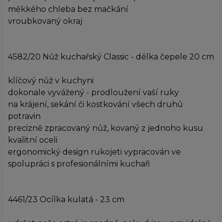
měkkého chleba bez mačkání
vroubkovaný okraj
4582/20 Nůž kuchařský Classic - délka čepele 20 cm
klíčový nůž v kuchyni
dokonale vyvážený - prodloužení vaší ruky
na krájení, sekání či kostkování všech druhů
potravin
precizně zpracovaný nůž, kovaný z jednoho kusu
kvalitní oceli
ergonomický design rukojeti vypracován ve
spolupráci s profesionálními kuchaři
4461/23 Ocílka kulatá - 23 cm