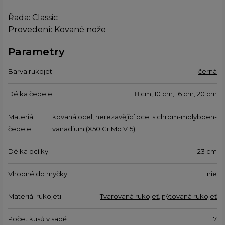
Řada: Classic
Provedení: Kované nože
Parametry
Barva rukojeti
černá
Délka čepele
8 cm
,
10 cm
,
16 cm
,
20 cm
Materiál
kovaná ocel
,
nerezavějící ocel s chrom-molybden-
čepele
vanadium (X50 Cr Mo V15)
Délka ocílky
23 cm
Vhodné do myčky
nie
Materiál rukojeti
Tvarovaná rukojeť
,
nýtovaná rukojeť
Počet kusů v sadě
7