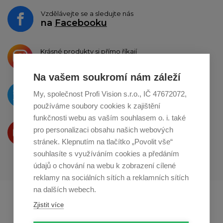
Vzdělávejte se a sledujte nás
na
Facebooku
Krásné produkty si přímo říkají
o sdílení na
Instagramu
Na vašem soukromí nám záleží
O novinkách píšeme
My, společnost Profi Vision s.r.o., IČ 47672072,
na
Twitteru
používáme soubory cookies k zajištění
funkčnosti webu as vaším souhlasem o. i. také
Produkty Vám představujeme
pro personalizaci obsahu našich webových
na
Youtube
stránek. Klepnutím na tlačítko „Povolit vše“
souhlasíte s využíváním cookies a předáním
údajů o chování na webu k zobrazení cílené
reklamy na sociálních sítích a reklamních sítích
na dalších webech.
Profikuchar.sk
Profikoch.at
Zjistit více
Profiszakacs.hu