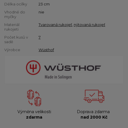
Délka ocílky
23 cm
Vhodné do
nie
myčky
Materiál
Tvarovaná rukojeť
,
nýtovaná rukojeť
rukojeti
Počet kusů v
7
sadě
Výrobce
Wüsthof
Výměna velikosti
Doprava zdarma
zdarma
nad 2000 Kč