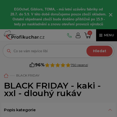
EGOchef, Giblors, TOMA, -
má letní
uzávěru fabriky od
×
28.7. do 5.9. V této době
doručujeme
pouze zboží skladem.
Ostatní
objednané
zboží bude dodáno
přibližně
po 15.9 -
t
edy po naskladnění a znovu otevření provozů výrobců
0
MENU
Hledat
96%
750 recenzí
BLACK FRIDAY
BLACK FRIDAY - kaki -
xxl - dlouhý rukáv
Popis kategorie