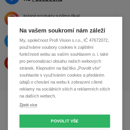
Krásné produkty si přímo říkají
o sdílení na
Instagramu
Na vašem soukromí nám záleží
O novinkách píšeme
My, společnost Profi Vision s.r.o., IČ 47672072,
na
Twitteru
používáme soubory cookies k zajištění
funkčnosti webu as vaším souhlasem o. i. také
Produkty Vám představujeme
pro personalizaci obsahu našich webových
na
Youtube
stránek. Klepnutím na tlačítko „Povolit vše“
souhlasíte s využíváním cookies a předáním
údajů o chování na webu k zobrazení cílené
reklamy na sociálních sítích a reklamních sítích
na dalších webech.
Profikuchar.sk
Profikoch.at
Zjistit více
Profiszakacs.hu
POVOLIT VŠE