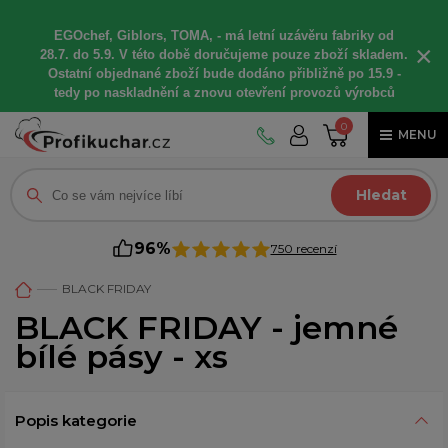
EGOchef, Giblors, TOMA, -
má letní
uzávěru fabriky od
×
28.7. do 5.9. V této době
doručujeme
pouze zboží skladem.
Ostatní
objednané
zboží bude dodáno
přibližně
po 15.9 -
t
edy po naskladnění a znovu otevření provozů výrobců
0
MENU
Hledat
96%
750 recenzí
BLACK FRIDAY
BLACK FRIDAY - jemné
bílé pásy - xs
Popis kategorie