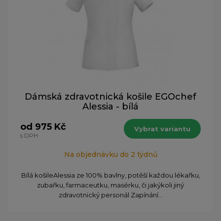
Dámská zdravotnická košile EGOchef
Alessia - bílá
od 975 Kč
Vybrat variantu
s DPH
Na objednávku do 2 týdnů
Bílá košileAlessia ze 100% bavlny, potěší každou lékařku,
zubařku, farmaceutku, masérku, či jakýkoli jiný
zdravotnický personál Zapínání...