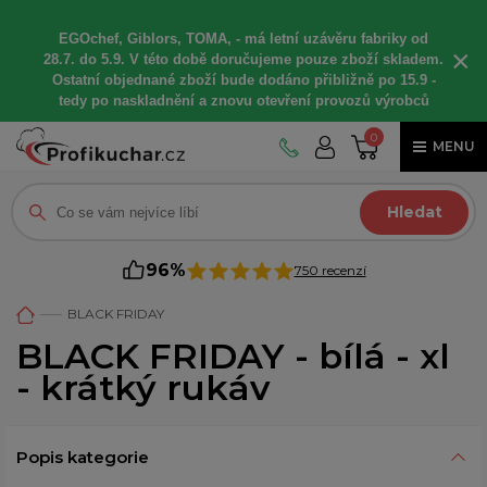
EGOchef, Giblors, TOMA, -
má letní
uzávěru fabriky od
×
28.7. do 5.9. V této době
doručujeme
pouze zboží skladem.
Ostatní
objednané
zboží bude dodáno
přibližně
po 15.9 -
t
edy po naskladnění a znovu otevření provozů výrobců
0
MENU
Hledat
96%
750 recenzí
BLACK FRIDAY
BLACK FRIDAY - bílá - xl
- krátký rukáv
Popis kategorie