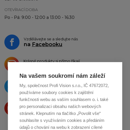
OTEVÍRACÍ DOBA
Po - Pá: 9:00 - 12:00 a 13:00 - 16:30
Vzdělávejte se a sledujte nás
na
Facebooku
Krásné produkty si přímo říkají
o sdílení na
Instagramu
Na vašem soukromí nám záleží
O novinkách píšeme
My, společnost Profi Vision s.r.o., IČ 47672072,
na
Twitteru
používáme soubory cookies k zajištění
funkčnosti webu as vaším souhlasem o. i. také
Produkty Vám představujeme
pro personalizaci obsahu našich webových
na
Youtube
stránek. Klepnutím na tlačítko „Povolit vše“
souhlasíte s využíváním cookies a předáním
údajů o chování na webu k zobrazení cílené