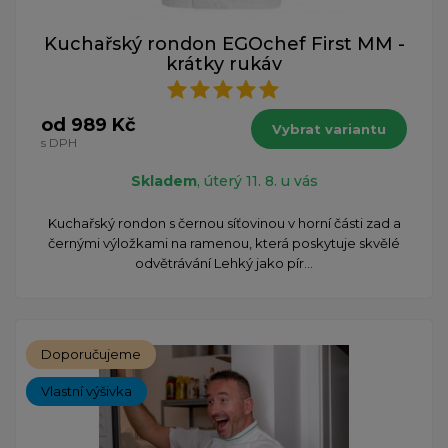
Kuchařský rondon EGOchef First MM -
krátky rukáv
od 989 Kč
Vybrat variantu
s DPH
Skladem
, úterý 11. 8. u vás
​Kuchařský rondon s černou síťovinou v horní části zad a
černými výložkami na ramenou, která poskytuje skvělé
odvětrávání Lehký jako pír...
Doporučujeme
Vlastní výšivka