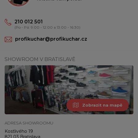
210 012 501
(Po - Pá: 9:00 - 12:00 a 13:00 - 16:30)
profikuchar@profikuchar.cz
SHOWROOM V BRATISLAVĚ
Zobrazit na mapě
ADRESA SHOWROOMU
Kostlivého 19
821 03 Bratislava