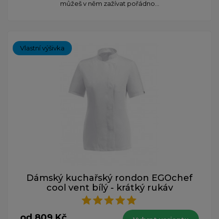
můžeš v něm zažívat pořádno...
Vlastní výšivka
Dámský kuchařský rondon EGOchef
cool vent bílý - krátký rukáv
od 809 Kč