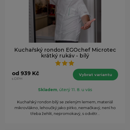
Kuchařský rondon EGOchef Microtec
krátký rukáv - bílý
od 939 Kč
Vybrat variantu
s DPH
Skladem
, úterý 11. 8. u vás
Kuchařský rondon bílý se zeleným lemem, materiál
mikrovlákno, lehoučký jako pírko, nemačkavý, není ho
třeba žehlit, nepromokavý, s odvětr...