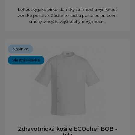
Lehoučký jako pírko, dámský střih nechá vyniknout
ženské postavě. Zůstaňte suchá po celou pracovní
směny iv nejžhavější kuchyni! Výjimečn...
Novinka
Vlastní výšivka
Zdravotnická košile EGOchef BOB -
bílá