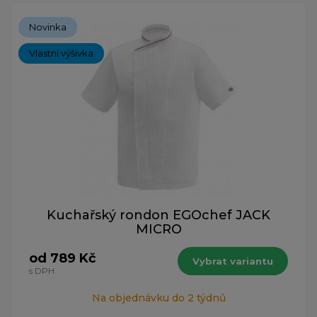
Novinka
Vlastní výšivka
Kuchařský rondon EGOchef JACK
MICRO
od 789 Kč
Vybrat variantu
s DPH
Na objednávku do 2 týdnů