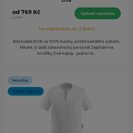
od 769 Kč
Vybrat variantu
s DPH
Na objednávku do 2 týdnů
Bílá košile BOB ze 100% bavlny, potěší každého zubaře,
lékaře, či další zdravotnický personál Zapínání na
knoflíky Dvě kapsy - jedna ná...
Novinka
Vlastní výšivka