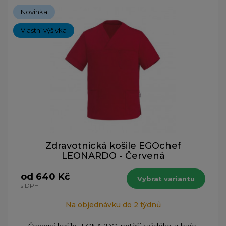
Novinka
Vlastní výšivka
Zdravotnická košile EGOchef
LEONARDO - Červená
od 640 Kč
Vybrat variantu
s DPH
Na objednávku do 2 týdnů
Červená košile LEONARDO, potěší každého zubaře,