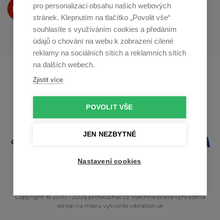
Produkty Vám představujeme
pro personalizaci obsahu našich webových
na
Youtube
stránek. Klepnutím na tlačítko „Povolit vše“
souhlasíte s využíváním cookies a předáním
údajů o chování na webu k zobrazení cílené
reklamy na sociálních sítích a reklamních sítích
na dalších webech.
Profikuchar.sk
Profikoch.at
Zjistit více
Profiszakacs.hu
POVOLIT VŠE
JEN NEZBYTNÉ
Nastavení cookies
Copyright © 2010 - 2026 profikuchar.cz Všechna práva vyhrazena
eshop na mieru
vytvorilo
vibration.sk