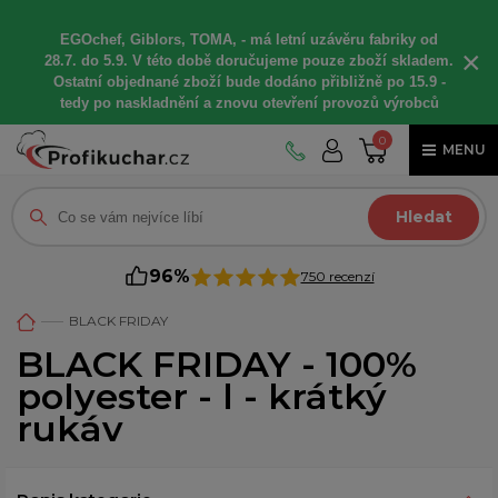
EGOchef, Giblors, TOMA, -
má letní
uzávěru fabriky od
×
28.7. do 5.9. V této době
doručujeme
pouze zboží skladem.
Ostatní
objednané
zboží bude dodáno
přibližně
po 15.9 -
t
edy po naskladnění a znovu otevření provozů výrobců
0
MENU
Hledat
96%
750 recenzí
BLACK FRIDAY
BLACK FRIDAY - 100%
polyester - l - krátký
rukáv