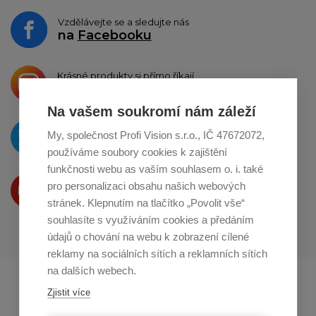
Vzdělávejte se a sledujte nás
na
Facebooku
Krásné produkty si přímo říkají
o sdílení na
Instagramu
Na vašem soukromí nám záleží
O novinkách píšeme
My, společnost Profi Vision s.r.o., IČ 47672072,
na
Twitteru
používáme soubory cookies k zajištění
funkčnosti webu as vaším souhlasem o. i. také
Produkty Vám představujeme
pro personalizaci obsahu našich webových
na
Youtube
stránek. Klepnutím na tlačítko „Povolit vše“
souhlasíte s využíváním cookies a předáním
údajů o chování na webu k zobrazení cílené
reklamy na sociálních sítích a reklamních sítích
na dalších webech.
Profikuchar.sk
Profikoch.at
Zjistit více
Profiszakacs.hu