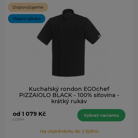
Doporučujeme
Vlastní výšivka
Kuchařský rondon EGOchef
PIZZAIOLO BLACK - 100% síťovina -
krátký rukáv
od 1 079 Kč
Vybrat variantu
s DPH
Na objednávku do 2 týdnů