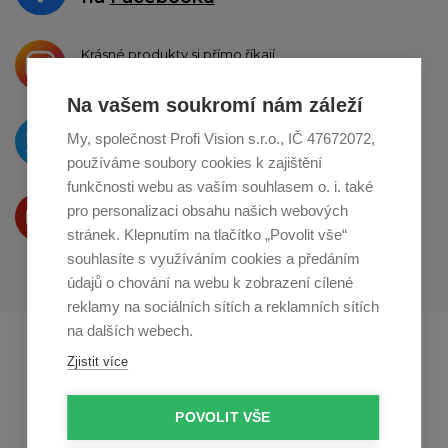
Krásné produkty si přímo říkají
o sdílení na
Instagramu
Na vašem soukromí nám záleží
O novinkách píšeme
My, společnost Profi Vision s.r.o., IČ 47672072,
na
Twitteru
používáme soubory cookies k zajištění
funkčnosti webu as vaším souhlasem o. i. také
Produkty Vám představujeme
pro personalizaci obsahu našich webových
na
Youtube
stránek. Klepnutím na tlačítko „Povolit vše“
souhlasíte s využíváním cookies a předáním
údajů o chování na webu k zobrazení cílené
reklamy na sociálních sítích a reklamních sítích
na dalších webech.
Profikuchar.sk
Profikoch.at
Zjistit více
Profiszakacs.hu
POVOLIT VŠE