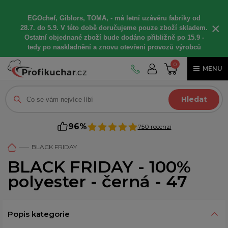
EGOchef, Giblors, TOMA, -
má letní
uzávěru fabriky od
×
28.7. do 5.9. V této době
doručujeme
pouze zboží skladem.
Ostatní
objednané
zboží bude dodáno
přibližně
po 15.9 -
t
edy po naskladnění a znovu otevření provozů výrobců
0
MENU
Hledat
96%
750 recenzí
BLACK FRIDAY
BLACK FRIDAY - 100%
polyester - černá - 47
Popis kategorie